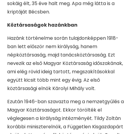
sokáig élt, 35 éve halt meg. Apa még látta is a
kriptáját Bécsben.
Köztársaságok hazánkban
Hazánk történelme során tulajdonképpen 1918-
ban lett először nem királyság, hanem
népköztársaság, majd tanácsköztársaság. Ezt
nevezik az első Magyar Köztársaság időszakának,
ami elég rövid ideig tartott, megszakításokkal
együtt kicsit több mint egy évig. Az első
köztársasági elnök Károlyi Mihály volt.
Ezután 1946-ban szavazta meg a nemzetgyűlés a
Magyar Köztársaságot. Ekkor törölték el
véglegesen a királyság intézményét. Tildy Zoltán
korábbi miniszterelnök, a Független Kisgazdapárt