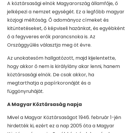
A köztársasági elnök Magyarország államfője, ő
jelképezi a nemzet egységét. Ez a legfőbb magyar
közjogi méltóság. Ő adományoz címeket és
kitüntetéseket, ő képviseli hazánkat, és egyébként
ő a fegyveres erők parancsnoka is. Az
Országgyűlés választja meg öt évre.
Az unokatesóm hallgatózott, majd kijelentette,
hogy akkor ő nem is királylány akar lenni, hanem
köztársasági elnök. De csak akkor, ha
megtarthatja a papírkoronáját és a
függönyruháját.
A Magyar Köztársaság napja
Mivel a Magyar Köztársaságot 1946. február 1-jén
hirdették ki, ezért ez a nap 2005 óta a Magyar