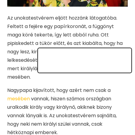
Az unokatestvérem eljött hozzánk látogatóba.
Feltett a fejére egy papírkoronát, a függönyt
maga köré tekerte, így lett abból ruha. Ott
pipiskedett a tükör előtt, és azt kiabálta, hogy ha
nagy lesz, királylány lesz. Lehűtöttem a
lelkesedését azzal, hogy soha nem lehet
királylány
,
mert királylányok nem is léteznek, csak a
mesében.
Nagypapa kijavított, hogy azért nem csak a
mesében
vannak, hiszen számos országban
uralkodik király vagy királynő, akiknek bizony
vannak lányaik is. Az unokatestvérem sajnálta,
hogy neki nem királyi szülei vannak, csak
hétköznapi emberek.