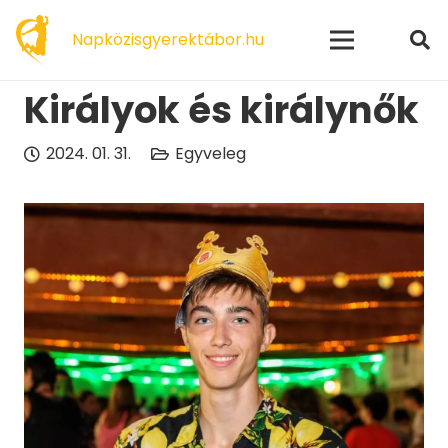
modal-check
Napközisgyerektábor.hu
Királyok és királynők
2024. 01. 31.
Egyveleg