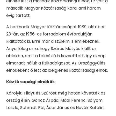
elnöke lett a második köztársasági elnök. Ez volt a
második Magyar Köztársaság kora, ami három
évig tartott.
A harmadik Magyar Köztársaságot 1989. október
23-án, az 1956-os forradalom évfordulóján
kiáltották ki. Erre már a szüleim is emlékeznek.
Anya főleg arra, hogy Szűrös Mátyás kiállt az
ablakba, amit a televízió is közvetített, így aznap
elmaradt náluk a fizikadolgozat. Az Országgyűlés
elnökeként ő lett az ideiglenes köztársasági elnök.
Köztársasági elnökök
Károlyit, Tildyt és Szűröst még hatan követték az
ország élén: Göncz Árpád, Mádl Ferenc, Sólyom
László, Schmidt Pál, Áder János és Novák Katalin.