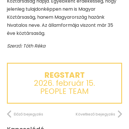
Köztársaság napja. Egyébként érdekesség, hogy
jelenleg tulajdonképpen nem is Magyar
Köztársaság, hanem Magyarország hazánk
hivatalos neve. Az államformája viszont már 35
éve köztársaság.
Szerző: Tóth Réka
REGSTART
2026. február 15.
PEOPLE TEAM
Előző bejegyzés
Következő bejegyzés