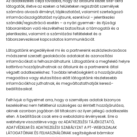
Az adatkezelés célja továbbá, hogy az általunk kezelt site-okra
látogatók, illetve az ezeken a felületeken regisztrált személyek
számára olvasói élményt, tájékoztatást, valamint szerteágazó
információszolgáltatást nyújtsunk, ezenkívül – jelentkezési
szándék/regisztráció esetén – a nyári gyermek- és ifjúsági
táborainkban való részvételhez biztosítsuk a támogatói és a
jelentkezési, valamint a számlázási feltételeket és a
táborszervezéssel kapcsolatos kommunikációt.
Látogatóink engedélyével mi és a partnereink eszközleolvasásos
módszerrel szerzett geolokációs adatokat és azonosítási
információkat is felhasználhatunk. Látogatóink a megfelelő helyre
kattintva hozzájárulhatnak az általunk és a partnereink által
végzett adatkezeléshez. További lehetőségként a hozzájárulás
megadása vagy elutasítása előtt látogatóink részletesebb
Napközisgyerektábor.hu
információkhoz juthatnak, és megváltoztathatják kereső-
beállításaikat.
Felhívjuk a figyelmet arra, hogy a személyes adatok bizonyos
kezeléséhez nem feltétlenül szükséges az érintett hozzájárulása,
akinek azonban jogában áll tiltakozni az ilyen jellegű adatkezelés
Navigáció
ellen. A beállítások csak erre a weboldalra érvényesek. Erre a
webhelyre visszatérve vagy az ADATKEZELÉSI TÁJÉKOZTATÓ,
Táboringer
ADATVÉDELMI ÉS ADATKEZELÉSI SZABÁLYZAT A PT-WEBOLDALAK
LÁTOGATÓINAK ÉS FELHASZNÁLÓINAK segítségével bármikor
Egyveleg