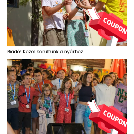
Riadó! Közel kerültünk a nyárhoz