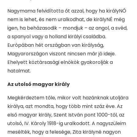
Nagymama felvidította őt azzal, hogy ha királyNŐ
nem is lehet, és nem uralkodhat, de királyNÉ még
igen, ha beházasodik – mondjuk – az angol, a svéd,
a spanyol vagy a holland királyi családba.
Európában hét országban van királyság,
Magyarországon viszont nincsen már jó ideje.
Ehelyett köztársasági elnökök gyakorolják a
hatalmat.
Az utolsó magyar király
Megkérdeztem tőle, mikor volt hazánknak utoljára
királya, azt mondta, hogy több mint száz éve. Az
első magyar király, Szent István pont 1000-től, az
utolsó, IV. Károly 1918-ig uralkodott. A nagyszüleim
mesélték, hogy a felesége, Zita királyné nagyon