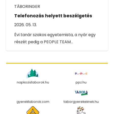
TÁBORINGER
Telefonozás helyett beszélgetés
2026. 05. 13.
Évi tanár szakos egyetemista, a nyár egy
részét pedig a PEOPLE TEAM…
napkozistaborok.hu
ppz.hu
gyerektaborok.com
taborgyerekeknek.hu