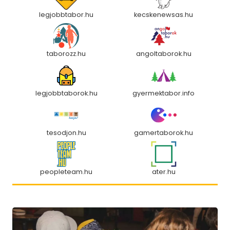
legjobbtabor.hu
kecskenewsas.hu
taborozz.hu
angoltaborok.hu
legjobbtaborok.hu
gyermektabor.info
tesodjon.hu
gamertaborok.hu
ater.hu
peopleteam.hu