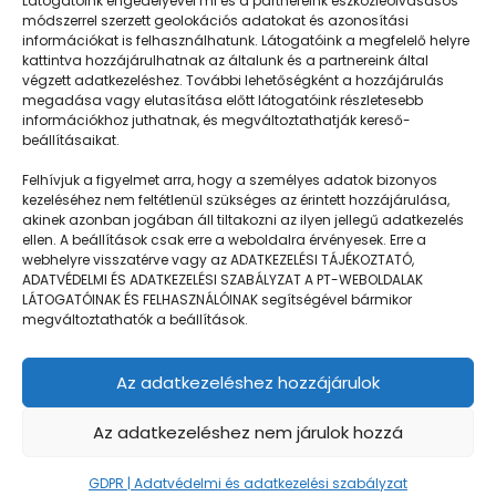
Látogatóink engedélyével mi és a partnereink eszközleolvasásos
módszerrel szerzett geolokációs adatokat és azonosítási
információkat is felhasználhatunk. Látogatóink a megfelelő helyre
kattintva hozzájárulhatnak az általunk és a partnereink által
végzett adatkezeléshez. További lehetőségként a hozzájárulás
megadása vagy elutasítása előtt látogatóink részletesebb
Napközisgyerektábor.hu
információkhoz juthatnak, és megváltoztathatják kereső-
beállításaikat.
Felhívjuk a figyelmet arra, hogy a személyes adatok bizonyos
kezeléséhez nem feltétlenül szükséges az érintett hozzájárulása,
akinek azonban jogában áll tiltakozni az ilyen jellegű adatkezelés
Navigáció
ellen. A beállítások csak erre a weboldalra érvényesek. Erre a
webhelyre visszatérve vagy az ADATKEZELÉSI TÁJÉKOZTATÓ,
Táboringer
ADATVÉDELMI ÉS ADATKEZELÉSI SZABÁLYZAT A PT-WEBOLDALAK
LÁTOGATÓINAK ÉS FELHASZNÁLÓINAK segítségével bármikor
Egyveleg
megváltoztathatók a beállítások.
Nyári ötlet
Az adatkezeléshez hozzájárulok
Kamera
GDPR | Adatvédelmi és adatkezelési szabályzat
Az adatkezeléshez nem járulok hozzá
GDPR | Adatvédelmi és adatkezelési szabályzat