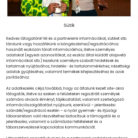
Sütik
TÁBORINGER
Kedves látogatónk! Mi és a partnereink információkat, sütiket stb.
tárolunk vagy hozzáférünk a böngészéshez/regisztrációhoz
Gumikacsa mindenhol
használt eszközön tárolt információkhoz, illetve személyes
adatokat (egyedi azonosítókat, az eszköz által küldött alapvető
2025. 07. 03.
információkat stb.) kezelünk személyre szabott hirdetések és
tartalmak nyújtásához, hirdetés- és tartalomméréshez, nézettségi
A huszonéves Zsombi, a PEOPLE TEAM
adatok gyűjtéséhez, valamint termékek kifejlesztéséhez és azok
javításához.
kecskeméti gyerekfesztiváljának egyik
táboroztatója beszélt többek…
Az adatkezelés célja továbbá, hogy az általunk kezelt site-okra
látogatók, illetve az ezeken a felületeken regisztrált személyek
számára olvasói élményt, tájékoztatást, valamint szerteágazó
információszolgáltatást nyújtsunk, ezenkívül – jelentkezési
szándék/regisztráció esetén – a nyári gyermek- és ifjúsági
Még több
táborainkban való részvételhez biztosítsuk a támogatói és a
jelentkezési, valamint a számlázási feltételeket és a
táborszervezéssel kapcsolatos kommunikációt.