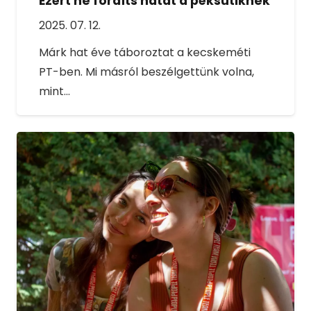
Ezért ne fordíts hátat a péksütiknek
2025. 07. 12.
Márk hat éve táboroztat a kecskeméti
PT-ben. Mi másról beszélgettünk volna,
mint…