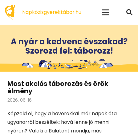
modal-check
Napközisgyerektábor.hu
A nyár a kedvenc évszakod?
Szorozd fel: táborozz!
Most akciós táborozás és örök
élmény
2026. 06. 16.
Képzeld el, hogy a haverokkal már napok óta
ugyanarról beszéltek: hová lenne jó menni
nyáron? Valaki a Balatont mondja, más…