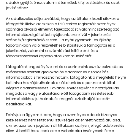
adatok gyűjtéséhez, valamint termékek kifejlesztéséhez és azok
javításához.
Sárga csapat forever
Az adatkezelés célja továbbá, hogy az általunk kezelt site-okra
látogatók, illetve az ezeken a felületeken regisztrált személyek
számára olvasói élményt, tájékoztatást, valamint szerteágazó
információszolgáltatást nyújtsunk, ezenkívül – jelentkezési
szándék/regisztráció esetén – a nyári gyermek- és ifjúsági
táborainkban való részvételhez biztosítsuk a támogatói és a
jelentkezési, valamint a számlázási feltételeket és a
táborszervezéssel kapcsolatos kommunikációt.
Látogatóink engedélyével mi és a partnereink eszközleolvasásos
módszerrel szerzett geolokációs adatokat és azonosítási
információkat is felhasználhatunk. Látogatóink a megfelelő helyre
kattintva hozzájárulhatnak az általunk és a partnereink által
végzett adatkezeléshez. További lehetőségként a hozzájárulás
megadása vagy elutasítása előtt látogatóink részletesebb
Napközisgyerektábor.hu
információkhoz juthatnak, és megváltoztathatják kereső-
beállításaikat.
Felhívjuk a figyelmet arra, hogy a személyes adatok bizonyos
kezeléséhez nem feltétlenül szükséges az érintett hozzájárulása,
akinek azonban jogában áll tiltakozni az ilyen jellegű adatkezelés
Navigáció
ellen. A beállítások csak erre a weboldalra érvényesek. Erre a