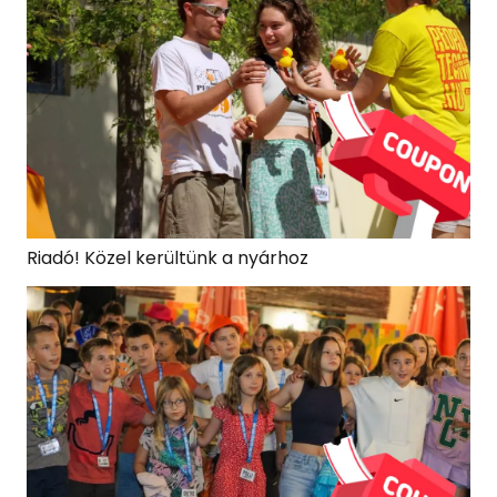
Riadó! Közel kerültünk a nyárhoz