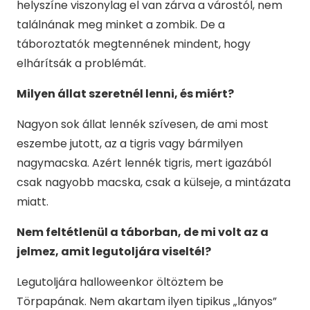
helyszíne viszonylag el van zárva a várostól, nem
találnának meg minket a zombik. De a
táboroztatók megtennének mindent, hogy
elhárítsák a problémát.
Milyen állat szeretnél lenni, és miért?
Nagyon sok állat lennék szívesen, de ami most
eszembe jutott, az a tigris vagy bármilyen
nagymacska. Azért lennék tigris, mert igazából
csak nagyobb macska, csak a külseje, a mintázata
miatt.
Nem feltétlenül a táborban, de mi volt az a
jelmez, amit legutoljára viseltél?
Legutoljára halloweenkor öltöztem be
Törpapának. Nem akartam ilyen tipikus „lányos”