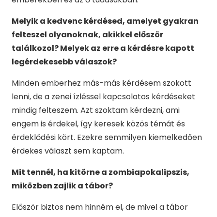
Melyik a kedvenc kérdésed, amelyet gyakran
felteszel olyanoknak, akikkel először
találkozol? Melyek az erre a kérdésre kapott
legérdekesebb válaszok?
Minden emberhez más-más kérdésem szokott
lenni, de a zenei ízléssel kapcsolatos kérdéseket
mindig felteszem. Azt szoktam kérdezni, ami
engem is érdekel, így keresek közös témát és
érdeklődési kört. Ezekre semmilyen kiemelkedően
érdekes választ sem kaptam.
Mit tennél, ha kitörne a zombiapokalipszis,
miközben zajlik a tábor?
Először biztos nem hinném el, de mivel a tábor