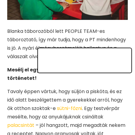
Blanka táborozóból lett PEOPLE TEAM-es
táboroztató, így már tudja, hogy a PT mindenhogy
is jó. A nyári élménybeszámolóit hallgatva és a
válaszait olvasva te is így fogod gondolni.
Mesélj el egy számodra különleges tábori
történetet!
Tavaly éppen vártuk, hogy süljön a piskóta, és ez
idő alatt beszélgettem a gyerekekkel arról, hogy
ők otthon szoktak-e
sütni-főzni
. Egy testvérpár
mesélte, hogy az anyukájuknak csináltak
palacsintát
– jól hangzott, majd megadták nekem
a receptet. Nagyon aranyosak voltak, jót