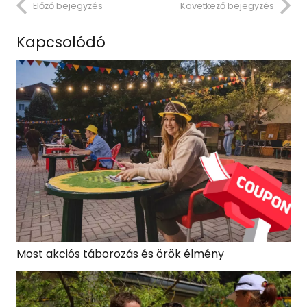
Előző bejegyzés
Következő bejegyzés
Kapcsolódó
Most akciós táborozás és örök élmény