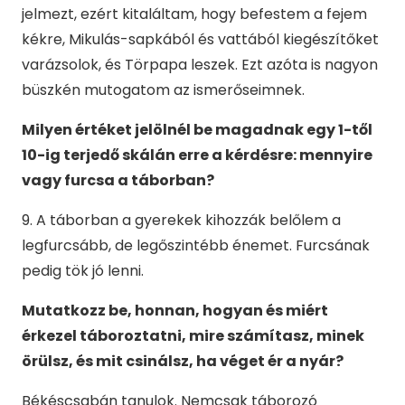
jelmezt, ezért kitaláltam, hogy befestem a fejem
kékre, Mikulás-sapkából és vattából kiegészítőket
varázsolok, és Törpapa leszek. Ezt azóta is nagyon
büszkén mutogatom az ismerőseimnek.
Milyen értéket jelölnél be magadnak egy 1-től
10-ig terjedő skálán erre a kérdésre: mennyire
vagy furcsa a táborban?
9. A táborban a gyerekek kihozzák belőlem a
legfurcsább, de legőszintébb énemet. Furcsának
pedig tök jó lenni.
Mutatkozz be, honnan, hogyan és miért
érkezel táboroztatni, mire számítasz, minek
örülsz, és mit csinálsz, ha véget ér a nyár?
Békéscsabán tanulok. Nemcsak táborozó