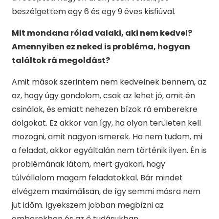
beszélgettem egy 6 és egy 9 éves kisfiúval.
Mit mondana rólad valaki, aki nem kedvel?
Amennyiben ez neked is probléma, hogyan
találtok rá megoldást?
Amit mások szerintem nem kedvelnek bennem, az
az, hogy úgy gondolom, csak az lehet jó, amit én
csinálok, és emiatt nehezen bízok rá emberekre
dolgokat. Ez akkor van így, ha olyan területen kell
mozogni, amit nagyon ismerek. Ha nem tudom, mi
a feladat, akkor egyáltalán nem történik ilyen. Én is
problémának látom, mert gyakori, hogy
túlvállalom magam feladatokkal. Bár mindet
elvégzem maximálisan, de így semmi másra nem
jut időm. Igyekszem jobban megbízni az
emberekben és az ő tudásukban.