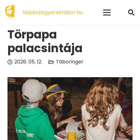
modal-check
Napközisgyerektábor.hu
Törpapa
palacsintája
2026. 05. 12.
Táboringer