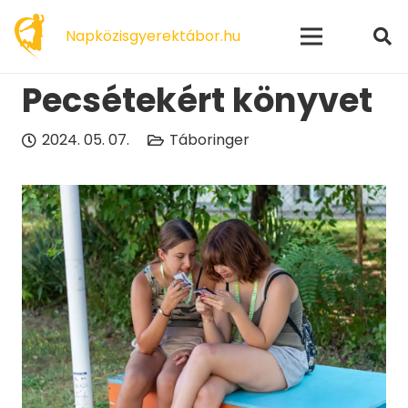
modal-check
Napközisgyerektábor.hu
Pecsétekért könyvet
2024. 05. 07.
Táboringer