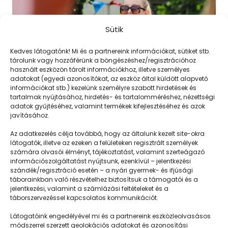
Sütik
Kedves látogatónk! Mi és a partnereink információkat, sütiket stb.
tárolunk vagy hozzáférünk a böngészéshez/regisztrációhoz
használt eszközön tárolt információkhoz, illetve személyes
adatokat (egyedi azonosítókat, az eszköz által küldött alapvető
információkat stb.) kezelünk személyre szabott hirdetések és
tartalmak nyújtásához, hirdetés- és tartalomméréshez, nézettségi
adatok gyűjtéséhez, valamint termékek kifejlesztéséhez és azok
javításához.
Túlgondolás helyett élni kell
Az adatkezelés célja továbbá, hogy az általunk kezelt site-okra
látogatók, illetve az ezeken a felületeken regisztrált személyek
számára olvasói élményt, tájékoztatást, valamint szerteágazó
információszolgáltatást nyújtsunk, ezenkívül – jelentkezési
szándék/regisztráció esetén – a nyári gyermek- és ifjúsági
táborainkban való részvételhez biztosítsuk a támogatói és a
jelentkezési, valamint a számlázási feltételeket és a
táborszervezéssel kapcsolatos kommunikációt.
Látogatóink engedélyével mi és a partnereink eszközleolvasásos
módszerrel szerzett geolokációs adatokat és azonosítási