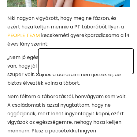
Niki nagyon vigyázott, hogy meg ne fázzon, és
ezért haza kelljen mennie a PT táborából. Ilyen a
PEOPLE TEAM
kecskeméti gyerekparadicsoma a 14
éves lány szerint:
„Nem jó egész nyáron otthon lenni. A tábor azért
van, hogy jól érezzük magunkat. A PT-ben minden
szuper volt. Sajnos a barátaim nem jöttek el, de
biztos élvezték volna a tábort.
Nem féltem a táborozástól, honvágyam sem volt.
A családomat is azzal nyugtattam, hogy ne
aggódjanak, mert lehet ingyenfagyit kapni, ezért
vigyázok az egészségemre, nehogy haza kelljen
mennem. Plusz a pecsétekkel ingyen