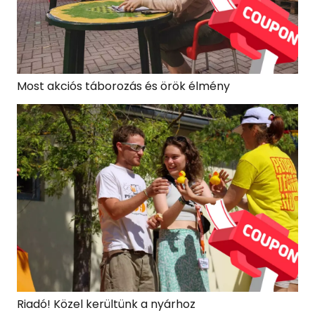
Most akciós táborozás és örök élmény
Riadó! Közel kerültünk a nyárhoz