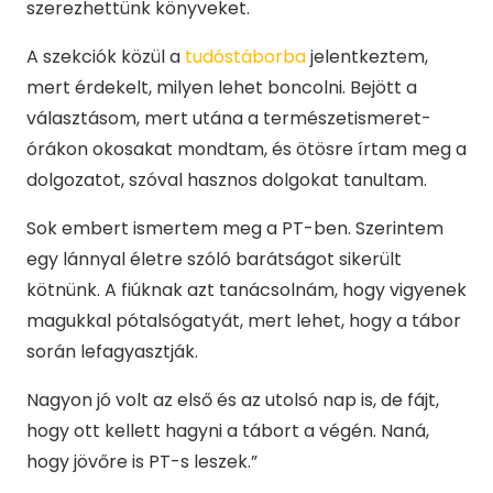
szerezhettünk könyveket.
A szekciók közül a
tudóstáborba
jelentkeztem,
mert érdekelt, milyen lehet boncolni. Bejött a
választásom, mert utána a természetismeret-
órákon okosakat mondtam, és ötösre írtam meg a
dolgozatot, szóval hasznos dolgokat tanultam.
Sok embert ismertem meg a PT-ben. Szerintem
egy lánnyal életre szóló barátságot sikerült
kötnünk. A fiúknak azt tanácsolnám, hogy vigyenek
magukkal pótalsógatyát, mert lehet, hogy a tábor
során lefagyasztják.
Nagyon jó volt az első és az utolsó nap is, de fájt,
hogy ott kellett hagyni a tábort a végén. Naná,
hogy jövőre is PT-s leszek.”