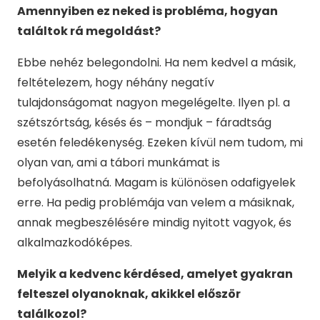
Amennyiben ez neked is probléma, hogyan
találtok rá megoldást?
Ebbe nehéz belegondolni. Ha nem kedvel a másik,
feltételezem, hogy néhány negatív
tulajdonságomat nagyon megelégelte. Ilyen pl. a
szétszórtság, késés és – mondjuk – fáradtság
esetén feledékenység. Ezeken kívül nem tudom, mi
olyan van, ami a tábori munkámat is
befolyásolhatná. Magam is különösen odafigyelek
erre. Ha pedig problémája van velem a másiknak,
annak megbeszélésére mindig nyitott vagyok, és
alkalmazkodóképes.
Melyik a kedvenc kérdésed, amelyet gyakran
felteszel olyanoknak, akikkel először
találkozol?