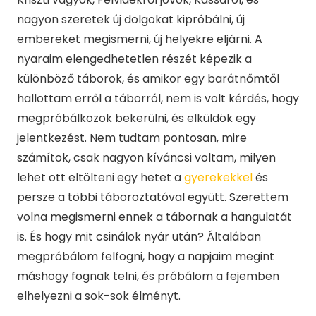
nagyon szeretek új dolgokat kipróbálni, új
embereket megismerni, új helyekre eljárni. A
nyaraim elengedhetetlen részét képezik a
különböző táborok, és amikor egy barátnőmtől
hallottam erről a táborról, nem is volt kérdés, hogy
megpróbálkozok bekerülni, és elküldök egy
jelentkezést. Nem tudtam pontosan, mire
számítok, csak nagyon kíváncsi voltam, milyen
lehet ott eltölteni egy hetet a
gyerekekkel
és
persze a többi táboroztatóval együtt. Szerettem
volna megismerni ennek a tábornak a hangulatát
is. És hogy mit csinálok nyár után? Általában
megpróbálom felfogni, hogy a napjaim megint
máshogy fognak telni, és próbálom a fejemben
elhelyezni a sok-sok élményt.