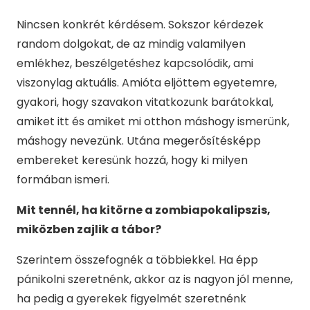
Nincsen konkrét kérdésem. Sokszor kérdezek
random dolgokat, de az mindig valamilyen
emlékhez, beszélgetéshez kapcsolódik, ami
viszonylag aktuális. Amióta eljöttem egyetemre,
gyakori, hogy szavakon vitatkozunk barátokkal,
amiket itt és amiket mi otthon máshogy ismerünk,
máshogy nevezünk. Utána megerősítésképp
embereket keresünk hozzá, hogy ki milyen
formában ismeri.
Mit tennél, ha kitörne a zombiapokalipszis,
miközben zajlik a tábor?
Szerintem összefognék a többiekkel. Ha épp
pánikolni szeretnénk, akkor az is nagyon jól menne,
ha pedig a gyerekek figyelmét szeretnénk