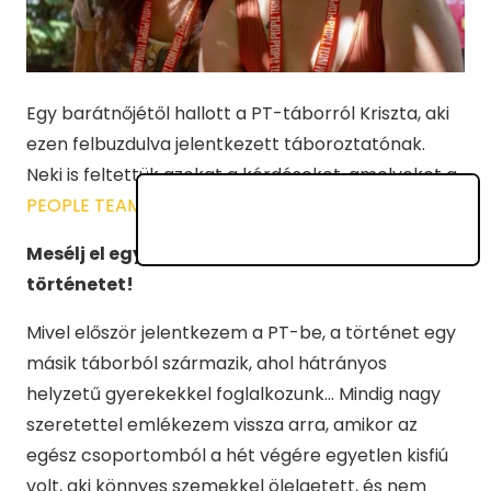
Egy barátnőjétől hallott a PT-táborról Kriszta, aki
ezen felbuzdulva jelentkezett táboroztatónak.
Neki is feltettük azokat a kérdéseket, amelyeket a
PEOPLE TEAM
csapatának.
Mesélj el egy számodra különleges tábori
történetet!
Mivel először jelentkezem a PT-be, a történet egy
másik táborból származik, ahol hátrányos
helyzetű gyerekekkel foglalkozunk… Mindig nagy
szeretettel emlékezem vissza arra, amikor az
egész csoportomból a hét végére egyetlen kisfiú
volt, aki könnyes szemekkel ölelgetett, és nem