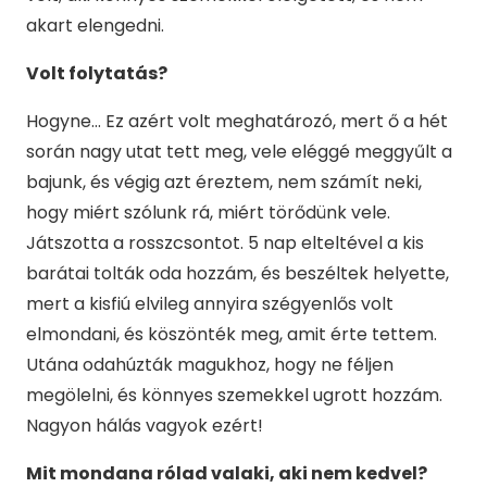
akart elengedni.
Volt folytatás?
Hogyne… Ez azért volt meghatározó, mert ő a hét
során nagy utat tett meg, vele eléggé meggyűlt a
bajunk, és végig azt éreztem, nem számít neki,
hogy miért szólunk rá, miért törődünk vele.
Játszotta a rosszcsontot. 5 nap elteltével a kis
barátai tolták oda hozzám, és beszéltek helyette,
mert a kisfiú elvileg annyira szégyenlős volt
elmondani, és köszönték meg, amit érte tettem.
Utána odahúzták magukhoz, hogy ne féljen
megölelni, és könnyes szemekkel ugrott hozzám.
Nagyon hálás vagyok ezért!
Mit mondana rólad valaki, aki nem kedvel?