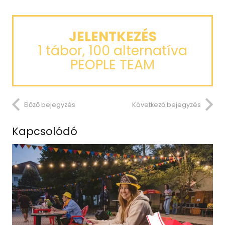
JELENTKEZÉS
1 tábor, 100 alternatíva
PEOPLE TEAM
Előző bejegyzés
Következő bejegyzés
Kapcsolódó