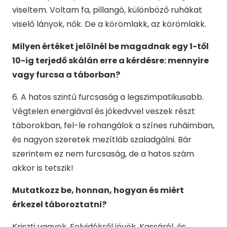
viseltem. Voltam fa, pillangó, különböző ruhákat
viselő lányok, nők. De a körömlakk, az körömlakk.
Milyen értéket jelölnél be magadnak egy 1-től
10-ig terjedő skálán erre a kérdésre: mennyire
vagy furcsa a táborban?
6. A hatos szintű furcsaság a legszimpatikusabb.
Végtelen energiával és jókedvvel veszek részt
táborokban, fel-le rohangálok a színes ruháimban,
és nagyon szeretek mezítláb szaladgálni. Bár
szerintem ez nem furcsaság, de a hatos szám
akkor is tetszik!
Mutatkozz be, honnan, hogyan és miért
érkezel táboroztatni?
Kriszti vagyok, Felvidékről jövök, Kassáról, és