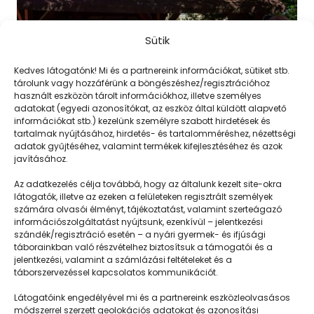
Sütik
Kedves látogatónk! Mi és a partnereink információkat, sütiket stb.
tárolunk vagy hozzáférünk a böngészéshez/regisztrációhoz
használt eszközön tárolt információkhoz, illetve személyes
adatokat (egyedi azonosítókat, az eszköz által küldött alapvető
információkat stb.) kezelünk személyre szabott hirdetések és
tartalmak nyújtásához, hirdetés- és tartalomméréshez, nézettségi
adatok gyűjtéséhez, valamint termékek kifejlesztéséhez és azok
javításához.
Gondtalanság és szabadság a táborban
Az adatkezelés célja továbbá, hogy az általunk kezelt site-okra
látogatók, illetve az ezeken a felületeken regisztrált személyek
számára olvasói élményt, tájékoztatást, valamint szerteágazó
információszolgáltatást nyújtsunk, ezenkívül – jelentkezési
szándék/regisztráció esetén – a nyári gyermek- és ifjúsági
táborainkban való részvételhez biztosítsuk a támogatói és a
jelentkezési, valamint a számlázási feltételeket és a
táborszervezéssel kapcsolatos kommunikációt.
Látogatóink engedélyével mi és a partnereink eszközleolvasásos
módszerrel szerzett geolokációs adatokat és azonosítási