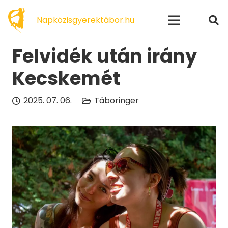
modal-check
Napközisgyerektábor.hu
Felvidék után irány
Kecskemét
2025. 07. 06.
Táboringer