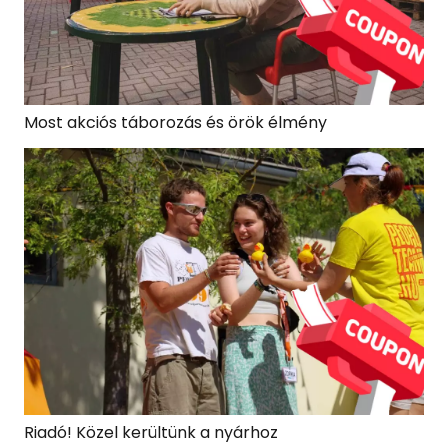
Most akciós táborozás és örök élmény
Riadó! Közel kerültünk a nyárhoz