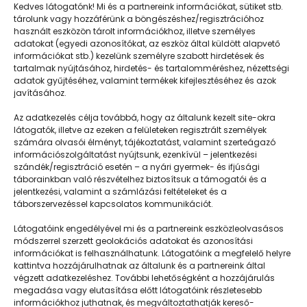
Kedves látogatónk! Mi és a partnereink információkat, sütiket stb.
tárolunk vagy hozzáférünk a böngészéshez/regisztrációhoz
használt eszközön tárolt információkhoz, illetve személyes
adatokat (egyedi azonosítókat, az eszköz által küldött alapvető
információkat stb.) kezelünk személyre szabott hirdetések és
tartalmak nyújtásához, hirdetés- és tartalomméréshez, nézettségi
adatok gyűjtéséhez, valamint termékek kifejlesztéséhez és azok
javításához.
Nem támadt kedvem hazatelefonálni
Az adatkezelés célja továbbá, hogy az általunk kezelt site-okra
látogatók, illetve az ezeken a felületeken regisztrált személyek
számára olvasói élményt, tájékoztatást, valamint szerteágazó
információszolgáltatást nyújtsunk, ezenkívül – jelentkezési
szándék/regisztráció esetén – a nyári gyermek- és ifjúsági
táborainkban való részvételhez biztosítsuk a támogatói és a
jelentkezési, valamint a számlázási feltételeket és a
táborszervezéssel kapcsolatos kommunikációt.
Látogatóink engedélyével mi és a partnereink eszközleolvasásos
módszerrel szerzett geolokációs adatokat és azonosítási
információkat is felhasználhatunk. Látogatóink a megfelelő helyre
kattintva hozzájárulhatnak az általunk és a partnereink által
végzett adatkezeléshez. További lehetőségként a hozzájárulás
megadása vagy elutasítása előtt látogatóink részletesebb
Napközisgyerektábor.hu
információkhoz juthatnak, és megváltoztathatják kereső-