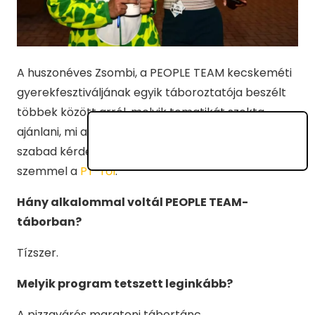
A huszonéves Zsombi, a PEOPLE TEAM kecskeméti
gyerekfesztiváljának egyik táboroztatója beszélt
többek között arról, melyik tematikát szokta
ajánlani, mi a kedvenc programja, és mit nem
szabad kérdezni az irodában. Táboroztatói
szemmel a
PT-ről
.
Hány alkalommal voltál PEOPLE TEAM-
táborban?
Tízszer.
Melyik program tetszett leginkább?
A pizzavárós maratoni tábortánc.