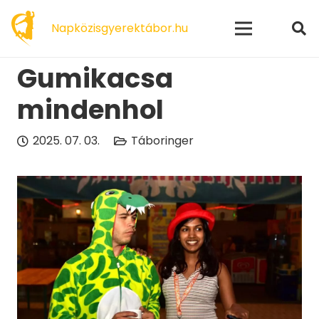
modal-check
Napközisgyerektábor.hu
Gumikacsa
mindenhol
2025. 07. 03.
Táboringer