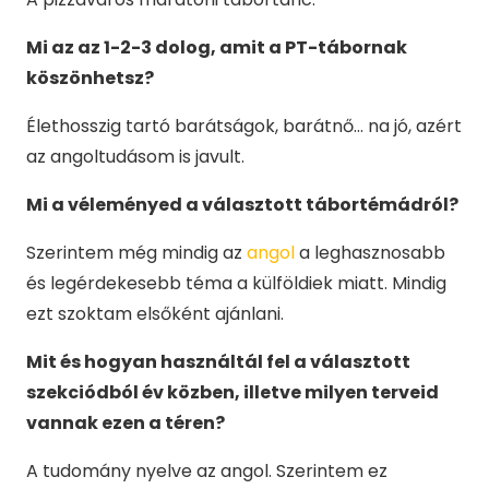
Mi az az 1-2-3 dolog, amit a PT-tábornak
köszönhetsz?
Élethosszig tartó barátságok, barátnő… na jó, azért
az angoltudásom is javult.
Mi a véleményed a választott tábortémádról?
Szerintem még mindig az
angol
a leghasznosabb
és legérdekesebb téma a külföldiek miatt. Mindig
ezt szoktam elsőként ajánlani.
Mit és hogyan használtál fel a választott
szekciódból év közben, illetve milyen terveid
vannak ezen a téren?
A tudomány nyelve az angol. Szerintem ez