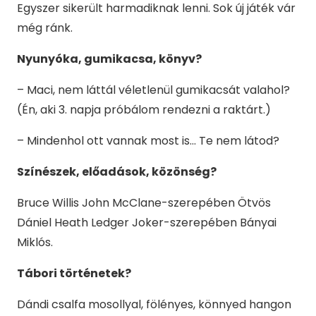
Egyszer sikerült harmadiknak lenni. Sok új játék vár
még ránk.
Nyunyóka, gumikacsa, könyv?
– Maci, nem láttál véletlenül gumikacsát valahol?
(Én, aki 3. napja próbálom rendezni a raktárt.)
– Mindenhol ott vannak most is… Te nem látod?
Színészek, előadások, közönség?
Bruce Willis John McClane-szerepében Ötvös
Dániel Heath Ledger Joker-szerepében Bányai
Miklós.
Tábori történetek?
Dándi csalfa mosollyal, fölényes, könnyed hangon