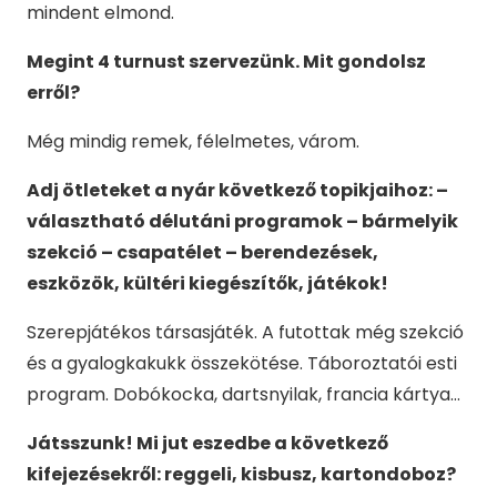
mindent elmond.
Megint 4 turnust szervezünk. Mit gondolsz
erről?
Még mindig remek, félelmetes, várom.
Adj ötleteket a nyár következő topikjaihoz: –
választható délutáni programok – bármelyik
szekció – csapatélet – berendezések,
eszközök, kültéri kiegészítők, játékok!
Szerepjátékos társasjáték. A futottak még szekció
és a gyalogkakukk összekötése. Táboroztatói esti
program. Dobókocka, dartsnyilak, francia kártya…
Játsszunk! Mi jut eszedbe a következő
kifejezésekről: reggeli, kisbusz, kartondoboz?