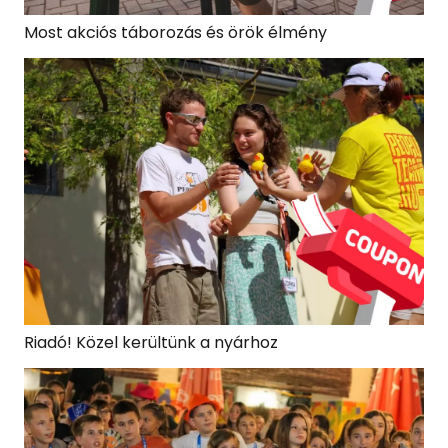
Most akciós táborozás és örök élmény
Riadó! Közel kerültünk a nyárhoz