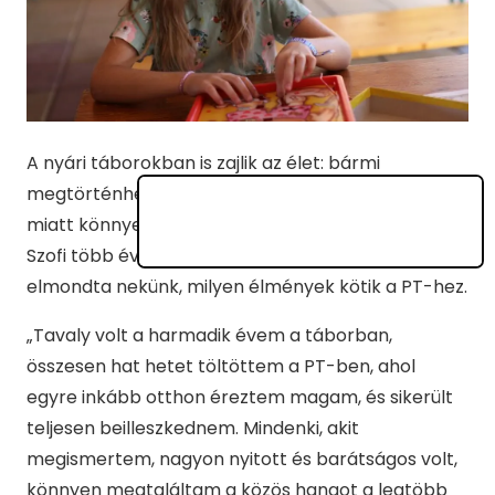
A nyári táborokban is zajlik az élet: bármi
megtörténhet, de az a jó, hogy a remek társaság
miatt könnyebb túllendülni a nehéz helyzeteken.
Szofi több éve jár a
PEOPLE TEAM-be
táborozni, és
elmondta nekünk, milyen élmények kötik a PT-hez.
„Tavaly volt a harmadik évem a táborban,
összesen hat hetet töltöttem a PT-ben, ahol
egyre inkább otthon éreztem magam, és sikerült
teljesen beilleszkednem. Mindenki, akit
megismertem, nagyon nyitott és barátságos volt,
könnyen megtaláltam a közös hangot a legtöbb