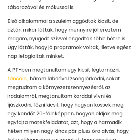
táborozóval és mókussal is.
Első alkalommal a szüleim aggódtak kicsit, de
aztán mikor látták, hogy mennyire jól éreztem
magam, nyugodt szívvel engedtek több hétre is.
Úgy látták, hogy jó programok voltak, illetve egész
nap lefoglaltak minket.
A PT-ben megtanultam egy kicsit légtornázni,
táncolni,
három labdával zsonglőrködni, sokat
megtudtam a környezetszennyezésről, az
irodalomról, megtanultam karddal vívni és
íjászkodni, főzni kicsit, hogy hogyan kössek meg
egy kendőt 20-féleképpen, hogyan oldjak meg
egyfajta matekfeladatot, azt, hogy a harmadik
héten milyen nagy kincs pár plusz óra alvás, hogy
különválogassam a szemetet, hogy mindig a