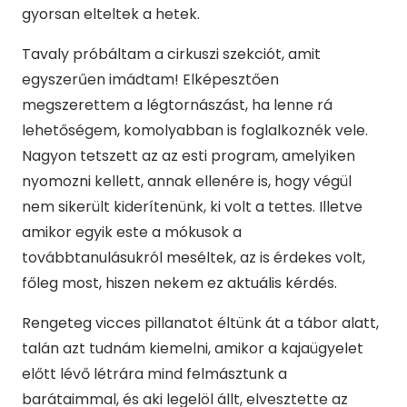
gyorsan elteltek a hetek.
Tavaly próbáltam a cirkuszi szekciót, amit
egyszerűen imádtam! Elképesztően
megszerettem a légtornászást, ha lenne rá
lehetőségem, komolyabban is foglalkoznék vele.
Nagyon tetszett az az esti program, amelyiken
nyomozni kellett, annak ellenére is, hogy végül
nem sikerült kiderítenünk, ki volt a tettes. Illetve
amikor egyik este a mókusok a
továbbtanulásukról meséltek, az is érdekes volt,
főleg most, hiszen nekem ez aktuális kérdés.
Rengeteg vicces pillanatot éltünk át a tábor alatt,
talán azt tudnám kiemelni, amikor a kajaügyelet
előtt lévő létrára mind felmásztunk a
barátaimmal, és aki legelöl állt, elvesztette az