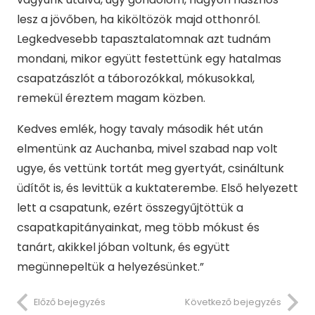
lesz a jövőben, ha kiköltözök majd otthonról.
Legkedvesebb tapasztalatomnak azt tudnám
mondani, mikor együtt festettünk egy hatalmas
csapatzászlót a táborozókkal, mókusokkal,
remekül éreztem magam közben.
Kedves emlék, hogy tavaly második hét után
elmentünk az Auchanba, mivel szabad nap volt
ugye, és vettünk tortát meg gyertyát, csináltunk
üdítőt is, és levittük a kuktaterembe. Első helyezett
lett a csapatunk, ezért összegyűjtöttük a
csapatkapitányainkat, meg több mókust és
tanárt, akikkel jóban voltunk, és együtt
megünnepeltük a helyezésünket.”
Előző bejegyzés
Következő bejegyzés