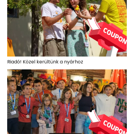
Riadó! Közel kerültünk a nyárhoz