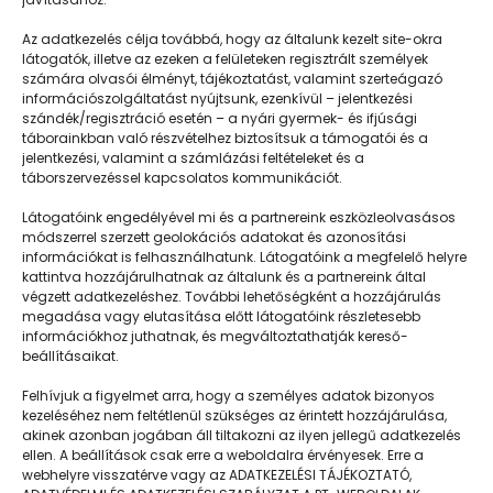
Szofi delfin lenne
Az adatkezelés célja továbbá, hogy az általunk kezelt site-okra
látogatók, illetve az ezeken a felületeken regisztrált személyek
számára olvasói élményt, tájékoztatást, valamint szerteágazó
információszolgáltatást nyújtsunk, ezenkívül – jelentkezési
szándék/regisztráció esetén – a nyári gyermek- és ifjúsági
táborainkban való részvételhez biztosítsuk a támogatói és a
jelentkezési, valamint a számlázási feltételeket és a
táborszervezéssel kapcsolatos kommunikációt.
Látogatóink engedélyével mi és a partnereink eszközleolvasásos
módszerrel szerzett geolokációs adatokat és azonosítási
információkat is felhasználhatunk. Látogatóink a megfelelő helyre
kattintva hozzájárulhatnak az általunk és a partnereink által
végzett adatkezeléshez. További lehetőségként a hozzájárulás
megadása vagy elutasítása előtt látogatóink részletesebb
Napközisgyerektábor.hu
információkhoz juthatnak, és megváltoztathatják kereső-
beállításaikat.
Felhívjuk a figyelmet arra, hogy a személyes adatok bizonyos
kezeléséhez nem feltétlenül szükséges az érintett hozzájárulása,
akinek azonban jogában áll tiltakozni az ilyen jellegű adatkezelés
Navigáció
ellen. A beállítások csak erre a weboldalra érvényesek. Erre a
webhelyre visszatérve vagy az ADATKEZELÉSI TÁJÉKOZTATÓ,
Táboringer