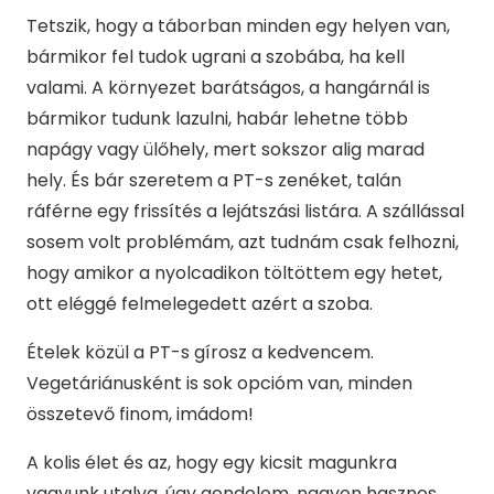
Tetszik, hogy a táborban minden egy helyen van,
bármikor fel tudok ugrani a szobába, ha kell
valami. A környezet barátságos, a hangárnál is
bármikor tudunk lazulni, habár lehetne több
napágy vagy ülőhely, mert sokszor alig marad
hely. És bár szeretem a PT-s zenéket, talán
ráférne egy frissítés a lejátszási listára. A szállással
sosem volt problémám, azt tudnám csak felhozni,
hogy amikor a nyolcadikon töltöttem egy hetet,
ott eléggé felmelegedett azért a szoba.
Ételek közül a PT-s gírosz a kedvencem.
Vegetáriánusként is sok opcióm van, minden
összetevő finom, imádom!
A kolis élet és az, hogy egy kicsit magunkra
vagyunk utalva, úgy gondolom, nagyon hasznos