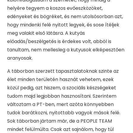
helyére tegyem a koszos evőeszközöket,
edényeket és bögréket, és nem utolsósorban azt,
hogy mindenki felé nyitott legyek, és sose ítéljek
meg valakit első látásra. A kutyás
előadás/beszélgetés is érdekes volt, abból is
tanultam, nem mellesleg a kutyusok elképesztően
aranyosak.
A táborban szerzett tapasztalatoknak szinte az
élet minden területén hasznát vehetem, ezek
közül pedig, azt hiszem, a szociális készségeket
tudom majd legjobban hasznosítani. Szerintem
változtam a PT-ben, mert azóta könnyebben
tudok barátkozni, nyitottabb vagyok mások felé.
Sok táborban jártam már, de a PEOPLE TEAM
mindet felülmúlta. Csak azt sajnálom, hogy túl