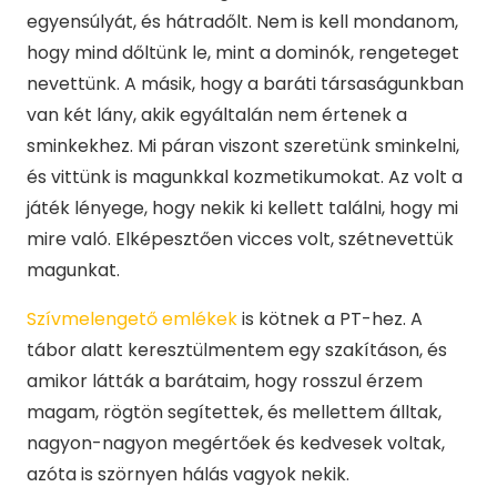
egyensúlyát, és hátradőlt. Nem is kell mondanom,
hogy mind dőltünk le, mint a dominók, rengeteget
nevettünk. A másik, hogy a baráti társaságunkban
van két lány, akik egyáltalán nem értenek a
sminkekhez. Mi páran viszont szeretünk sminkelni,
és vittünk is magunkkal kozmetikumokat. Az volt a
játék lényege, hogy nekik ki kellett találni, hogy mi
mire való. Elképesztően vicces volt, szétnevettük
magunkat.
Szívmelengető emlékek
is kötnek a PT-hez. A
tábor alatt keresztülmentem egy szakításon, és
amikor látták a barátaim, hogy rosszul érzem
magam, rögtön segítettek, és mellettem álltak,
nagyon-nagyon megértőek és kedvesek voltak,
azóta is szörnyen hálás vagyok nekik.