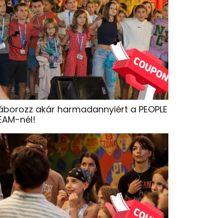
áborozz akár harmadannyiért a PEOPLE
EAM-nél!