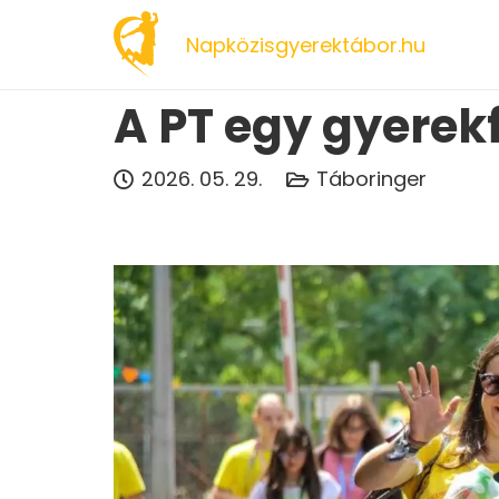
Napközisgyerektábor.hu
A PT egy gyerekf
2026. 05. 29.
Táboringer