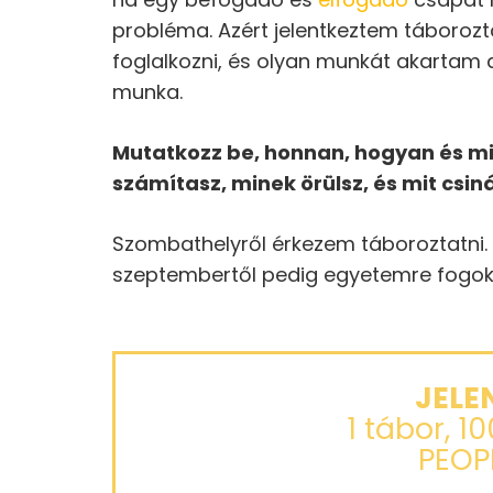
probléma. Azért jelentkeztem táborozt
foglalkozni, és olyan munkát akartam 
munka.
Mutatkozz be, honnan, hogyan és mié
számítasz, minek örülsz, és mit csiná
Szombathelyről érkezem táboroztatni. 
szeptembertől pedig egyetemre fogok 
JELE
1 tábor, 1
PEOP