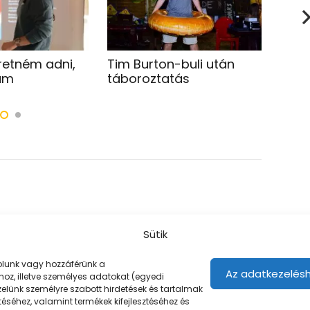
retném adni,
Tim Burton-buli után
Ezt 
am
táboroztatás
érde
Sütik
árolunk vagy hozzáférünk a
Az adatkezelésh
oz, illetve személyes adatokat (egyedi
ezelünk személyre szabott hirdetések és tartalmak
éséhez, valamint termékek kifejlesztéséhez és