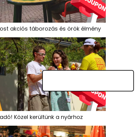
ost akciós táborozás és örök élmény
iadó! Közel kerültünk a nyárhoz