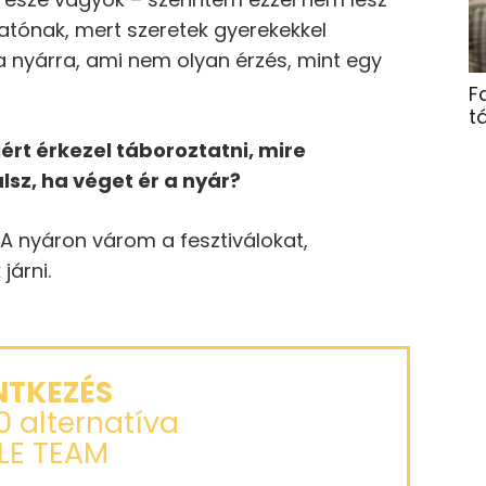
atónak, mert szeretek gyerekekkel
a nyárra, ami nem olyan érzés, mint egy
F
t
rt érkezel táboroztatni, mire
lsz, ha véget ér a nyár?
A nyáron várom a fesztiválokat,
járni.
NTKEZÉS
00 alternatíva
LE TEAM