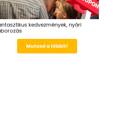
antasztikus kedvezmények, nyári
áborozás
Mutasd a többit!