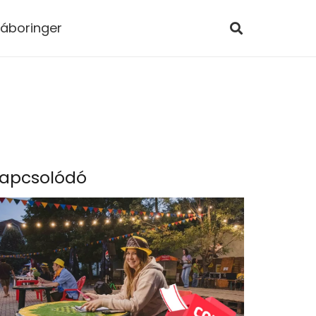
áboringer
apcsolódó