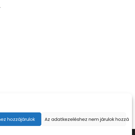
a tábort nem
Együtt fejlődhetünk a
mes kihagyni
gyerekekkel
ez hozzájárulok
Az adatkezeléshez nem járulok hozzá