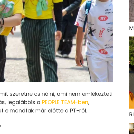
M
it szeretne csinálni, ami nem emlékezteti
ás, legalábbis a
PEOPLE TEAM-ben
,
t elmondtak már előtte a PT-ről.
R
?