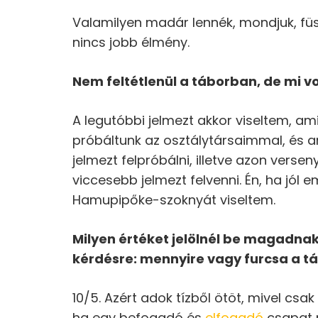
Valamilyen madár lennék, mondjuk, füst
nincs jobb élmény.
Nem feltétlenül a táborban, de mi vol
A legutóbbi jelmezt akkor viseltem, a
próbáltunk az osztálytársaimmal, és a
jelmezt felpróbálni, illetve azon versen
viccesebb jelmezt felvenni. Én, ha jól
Hamupipőke-szoknyát viseltem.
Milyen értéket jelölnél be magadnak 
kérdésre: mennyire vagy furcsa a t
10/5. Azért adok tízből ötöt, mivel c
ha egy befogadó és
elfogadó
csapat r