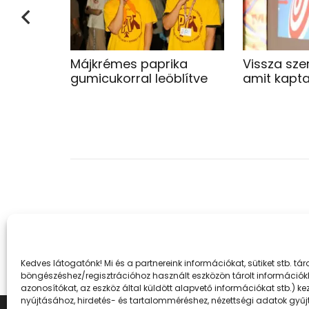
Májkrémes paprika
Vissza sze
gumicukorral leöblítve
amit kapt
Kedves látogatónk! Mi és a partnereink információkat, sütiket stb. t
böngészéshez/regisztrációhoz használt eszközön tárolt információkh
azonosítókat, az eszköz által küldött alapvető információkat stb.) k
nyújtásához, hirdetés- és tartalomméréshez, nézettségi adatok gyűjt