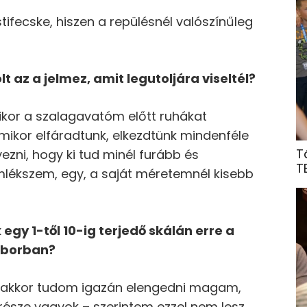
ifecske, hiszen a repülésnél valószínűleg
t az a jelmez, amit legutoljára viseltél?
mikor a szalagavatóm előtt ruhákat
mikor elfáradtunk, elkezdtünk mindenféle
T
yezni, hogy ki tud minél furább és
T
 emlékszem, egy, a saját méretemnél kisebb
egy 1-től 10-ig terjedő skálán erre a
áborban?
sak akkor tudom igazán elengedni magam,
észe vagyok – szerintem ezzel nem lesz