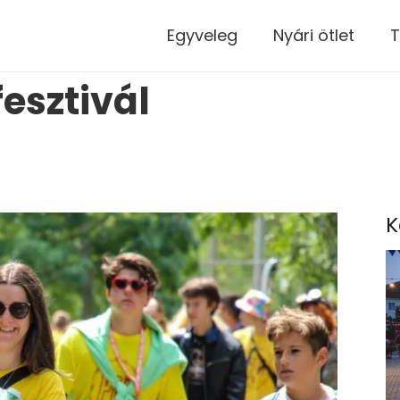
modal-check
Egyveleg
Nyári ötlet
T
esztivál
K