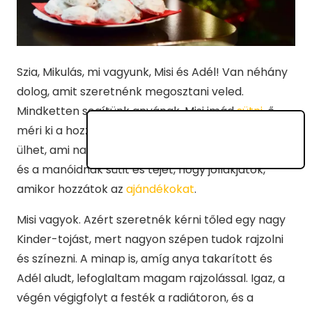
Szia, Mikulás, mi vagyunk, Misi és Adél! Van néhány
dolog, amit szeretnénk megosztani veled.
Mindketten segítünk anyának. Misi imád
sütni
, ő
méri ki a hozzávalókat. Néha az asztal tetején is
ülhet, ami nagyon klassz! Idén is készítünk neked
és a manóidnak sütit és tejet, hogy jóllakjatok,
amikor hozzátok az
ajándékokat
.
Misi vagyok. Azért szeretnék kérni tőled egy nagy
Kinder-tojást, mert nagyon szépen tudok rajzolni
és színezni. A minap is, amíg anya takarított és
Adél aludt, lefoglaltam magam rajzolással. Igaz, a
végén végigfolyt a festék a radiátoron, és a