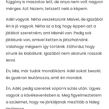
függöny is maszatos lett, de anya nem volt nagyon
mérges. Azt hiszem, tetszett neki a képem.
Adél vagyok. Néha veszekszünk Misivel, de igazából
én is jó vagyok. Néha az a baj, hogy éppen azt a
játékot szeretném, ami Misinél van. Pedig sok
játékunk van, amivel ketten is játszhatnánk.
Valahogy mégsem így történik. Előfordul, hogy
sírunk és kiabálunk. Igazából nem akarunk rosszak
lenni.
Én, Misi, már tudok mondókázni. Adél sokat beszél,
és gyakran leutánozza, amit én mondok.
Én, Adél, pedig szeretek söpörni sütés után. Ügyes
vagyok a kávékeverésben is. Meg figyelmeztetem
a szüleimet, hogy ne járkáljanak mezítláb a hideg
járólapon.