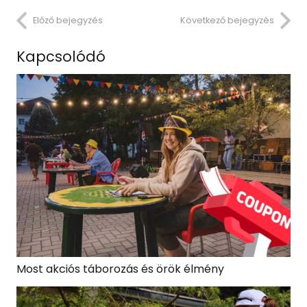
Előző bejegyzés
Következő bejegyzés
Kapcsolódó
Most akciós táborozás és örök élmény