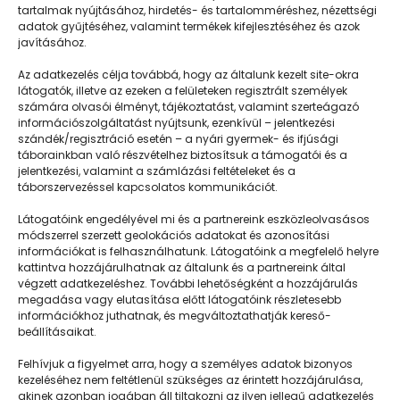
tartalmak nyújtásához, hirdetés- és tartalomméréshez, nézettségi
adatok gyűjtéséhez, valamint termékek kifejlesztéséhez és azok
javításához.
Húsos helyett csicseriborsós fasírt
Az adatkezelés célja továbbá, hogy az általunk kezelt site-okra
látogatók, illetve az ezeken a felületeken regisztrált személyek
számára olvasói élményt, tájékoztatást, valamint szerteágazó
információszolgáltatást nyújtsunk, ezenkívül – jelentkezési
szándék/regisztráció esetén – a nyári gyermek- és ifjúsági
táborainkban való részvételhez biztosítsuk a támogatói és a
jelentkezési, valamint a számlázási feltételeket és a
táborszervezéssel kapcsolatos kommunikációt.
Látogatóink engedélyével mi és a partnereink eszközleolvasásos
módszerrel szerzett geolokációs adatokat és azonosítási
információkat is felhasználhatunk. Látogatóink a megfelelő helyre
kattintva hozzájárulhatnak az általunk és a partnereink által
végzett adatkezeléshez. További lehetőségként a hozzájárulás
megadása vagy elutasítása előtt látogatóink részletesebb
Napközisgyerektábor.hu
információkhoz juthatnak, és megváltoztathatják kereső-
beállításaikat.
Felhívjuk a figyelmet arra, hogy a személyes adatok bizonyos
kezeléséhez nem feltétlenül szükséges az érintett hozzájárulása,
akinek azonban jogában áll tiltakozni az ilyen jellegű adatkezelés