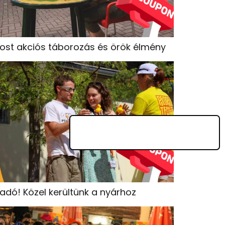
ost akciós táborozás és örök élmény
iadó! Közel kerültünk a nyárhoz