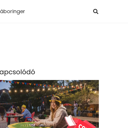
áboringer
apcsolódó