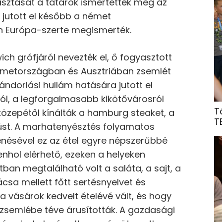
yasztását a tatárok ismertették meg az
l jutott el később a német
n Európa-szerte megismerték.
ch grófjáról nevezték el, ő fogyasztott
Németországban és Ausztriában zsemlét
ándorlási hullám hatására jutott el
ól, a legforgalmasabb kikötővárosról
T
özepétől kínálták a hamburg steaket, a
T
 húst. A marhatenyésztés folyamatos
nésével ez az étel egyre népszerűbbé
enhol elérhető, ezeken a helyeken
tban megtalálható volt a saláta, a sajt, a
sa mellett főtt sertésnyelvet és
a vásárok kedvelt ételévé vált, és hogy
zsemlébe téve árusították. A gazdasági