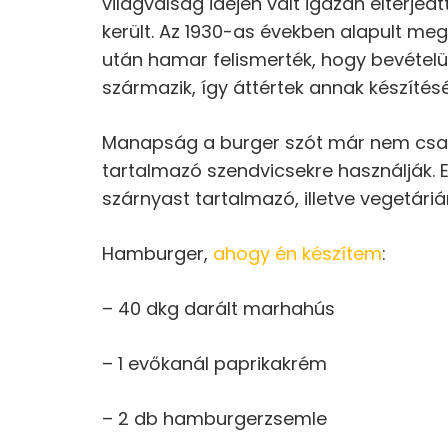
világválság idején vált igazán elterjed
került. Az 1930-as években alapult meg
után hamar felismerték, hogy bevételü
származik, így áttértek annak készíté
Manapság a burger szót már nem csak
tartalmazó szendvicsekre használják. E
szárnyast tartalmazó, illetve vegetáriá
Hamburger,
ahogy én készítem
:
– 40 dkg darált marhahús
– 1 evőkanál paprikakrém
– 2 db hamburgerzsemle