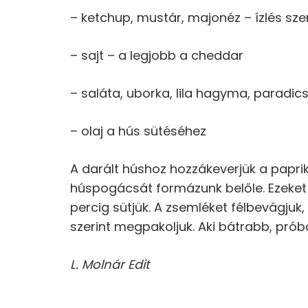
– ketchup, mustár, majonéz – ízlés szer
– sajt – a legjobb a cheddar
– saláta, uborka, lila hagyma, paradi
– olaj a hús sütéséhez
A darált húshoz hozzákeverjük a paprik
húspogácsát formázunk belőle. Ezeket
percig sütjük. A zsemléket félbevágjuk, 
szerint megpakoljuk. Aki bátrabb, próbá
L. Molnár Edit