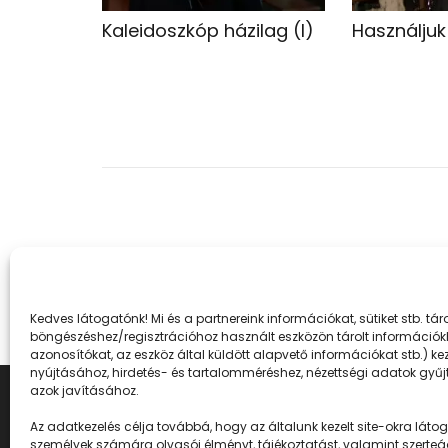
Kaleidoszkóp házilag (I)
Használjuk 
Kedves látogatónk! Mi és a partnereink információkat, sütiket stb. t
böngészéshez/regisztrációhoz használt eszközön tárolt információkh
azonosítókat, az eszköz által küldött alapvető információkat stb.) k
nyújtásához, hirdetés- és tartalomméréshez, nézettségi adatok gyűjt
azok javításához.
Az adatkezelés célja továbbá, hogy az általunk kezelt site-okra látogat
személyek számára olvasói élményt, tájékoztatást, valamint szerteá