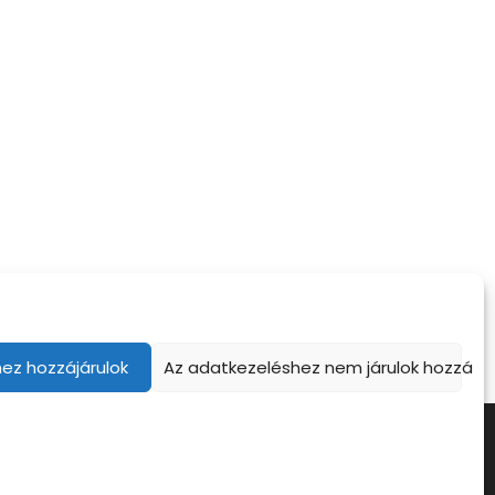
a, regényíró,
Élő zene a szabadban
pilóta
ez hozzájárulok
Az adatkezeléshez nem járulok hozzá