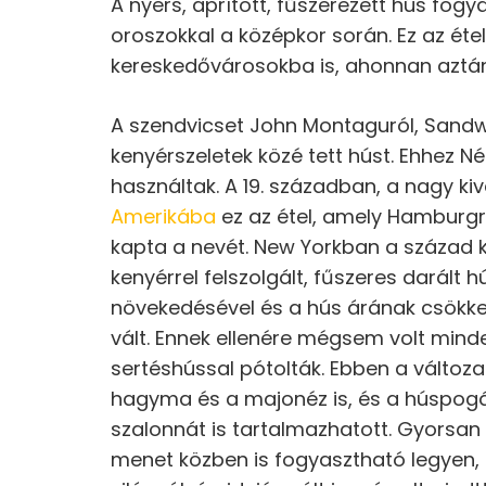
A nyers, aprított, fűszerezett hús fog
oroszokkal a középkor során. Ez az éte
kereskedővárosokba is, ahonnan aztá
A szendvicset John Montaguról, Sandwi
kenyérszeletek közé tett húst. Ehhez 
használtak. A 19. században, a nagy kiv
Amerikába
ez az étel, amely Hamburgr
kapta a nevét. New Yorkban a század k
kenyérrel felszolgált, fűszeres darált
növekedésével és a hús árának csökke
vált. Ennek ellenére mégsem volt mind
sertéshússal pótolták. Ebben a változa
hagyma és a majonéz is, és a húspogác
szalonnát is tartalmazhatott. Gyorsan 
menet közben is fogyasztható legyen, 