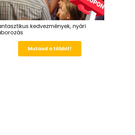
antasztikus kedvezmények, nyári
áborozás
Mutasd a többit!