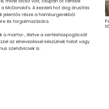
tté, mivel olcsó volt, csupán öt centbe
 a McDonald’s. A kezdeti hot dog árusítás
k jelentős része a hamburgerekből
F
sére és forgalmazására.
t
 a marha-, illetve a sertéshúspogácsát
zzel az elnevezéssel készülnek halat vagy
nus szendvicsek is.