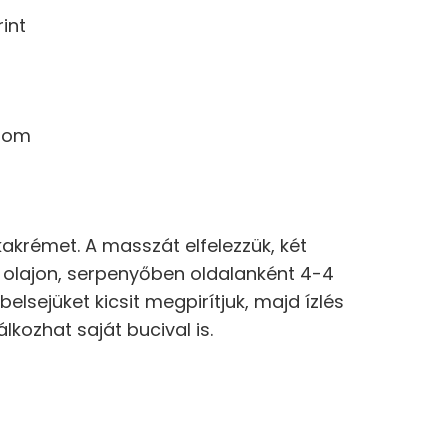
int
csom
akrémet. A masszát elfelezzük, két
 olajon, serpenyőben oldalanként 4-4
belsejüket kicsit megpirítjuk, majd ízlés
lkozhat saját bucival is.