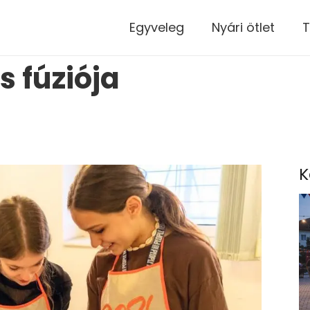
modal-check
Egyveleg
Nyári ötlet
T
 fúziója
K