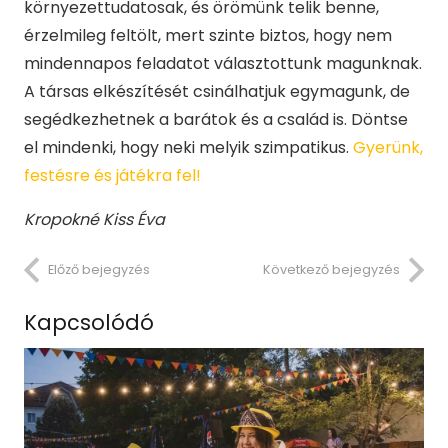
környezettudatosak, és örömünk telik benne,
érzelmileg feltölt, mert szinte biztos, hogy nem
mindennapos feladatot választottunk magunknak.
A társas elkészítését csinálhatjuk egymagunk, de
segédkezhetnek a barátok és a család is. Döntse
el mindenki, hogy neki melyik szimpatikus.
Gyerünk,
festésre és játékra fel!
Kropokné Kiss Éva
Előző bejegyzés
Következő bejegyzés
Kapcsolódó