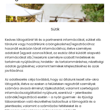
Sütik
Kedves látogatónk! Mi és a partnereink információkat, sütiket stb.
tárolunk vagy hozzáférünk a böngészéshez/regisztrációhoz
használt eszközön tárolt információkhoz, illetve személyes
adatokat (egyedi azonosítókat, az eszköz által küldött alapvető
információkat stb.) kezelünk személyre szabott hirdetések és
tartalmak nyújtásához, hirdetés- és tartalomméréshez, nézettségi
adatok gyűjtéséhez, valamint termékek kifejlesztéséhez és azok
javításához.
Sátorban aludni 3.
Az adatkezelés célja továbbá, hogy az általunk kezelt site-okra
látogatók, illetve az ezeken a felületeken regisztrált személyek
számára olvasói élményt, tájékoztatást, valamint szerteágazó
információszolgáltatást nyújtsunk, ezenkívül – jelentkezési
szándék/regisztráció esetén – a nyári gyermek- és ifjúsági
táborainkban való részvételhez biztosítsuk a támogatói és a
jelentkezési, valamint a számlázási feltételeket és a