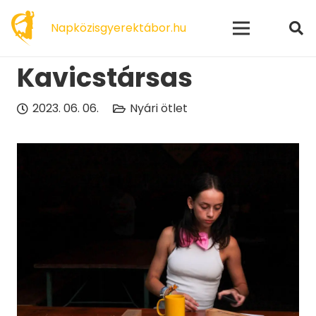
modal-check
Napközisgyerektábor.hu
Kavicstársas
2023. 06. 06.
Nyári ötlet