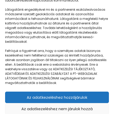
táborszervezéssel kapcsolatos kommunikációt.
Látogatóink engedélyével mi és a partnereink eszközleolvasásos
módszerrel szerzett geolokációs adatokat és azonosítási
információkat is felhasználhatunk. Látogatóink a megfelelő helyre
kattintva hozzájárulhatnak az általunk és a partnereink által
végzett adatkezeléshez. További lehetőségként a hozzájárulás
megadása vagy elutasítása előtt látogatóink részletesebb
Napközisgyerektábor.hu
információkhoz juthatnak, és megváltoztathatják kereső-
beállításaikat.
Felhívjuk a figyelmet arra, hogy a személyes adatok bizonyos
kezeléséhez nem feltétlenül szükséges az érintett hozzájárulása,
akinek azonban jogában áll tiltakozni az ilyen jellegű adatkezelés
Navigáció
ellen. A beállítások csak erre a weboldalra érvényesek. Erre a
webhelyre visszatérve vagy az ADATKEZELÉSI TÁJÉKOZTATÓ,
Táboringer
ADATVÉDELMI ÉS ADATKEZELÉSI SZABÁLYZAT A PT-WEBOLDALAK
LÁTOGATÓINAK ÉS FELHASZNÁLÓINAK segítségével bármikor
Egyveleg
megváltoztathatók a beállítások.
Nyári ötlet
Az adatkezeléshez hozzájárulok
Kamera
GDPR | Adatvédelmi és adatkezelési szabályzat
Az adatkezeléshez nem járulok hozzá