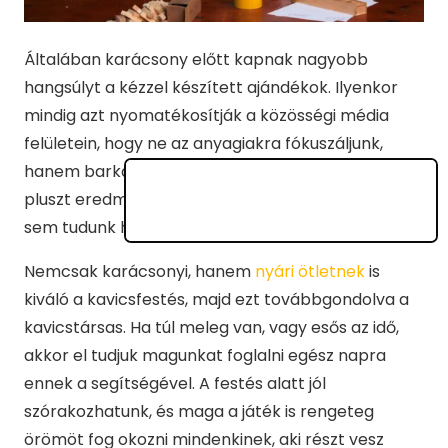
Általában karácsony előtt kapnak nagyobb
hangsúlyt a kézzel készített ajándékok. Ilyenkor
mindig azt nyomatékosítják a közösségi média
felületein, hogy ne az anyagiakra fókuszáljunk,
hanem barkácsoljunk, ötleteljünk, mert ez olyan
pluszt eredményez, amelyhez egyetlen boltban
sem tudunk hozzájutni.
Nemcsak karácsonyi, hanem
nyári ötletnek
is
kiváló a kavicsfestés, majd ezt továbbgondolva a
kavicstársas. Ha túl meleg van, vagy esős az idő,
akkor el tudjuk magunkat foglalni egész napra
ennek a segítségével. A festés alatt jól
szórakozhatunk, és maga a játék is rengeteg
örömöt fog okozni mindenkinek, aki részt vesz