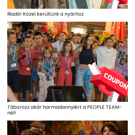
Riadó! Közel kerültünk a nyárhoz
Táborozz akár harmadannyiért a PEOPLE TEAM-
nél!