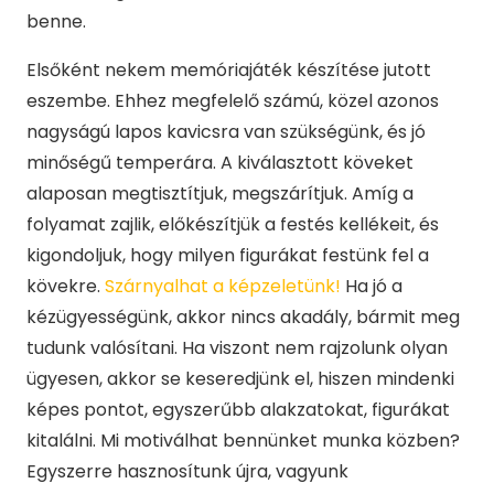
benne.
Elsőként nekem memóriajáték készítése jutott
eszembe. Ehhez megfelelő számú, közel azonos
nagyságú lapos kavicsra van szükségünk, és jó
minőségű temperára. A kiválasztott köveket
alaposan megtisztítjuk, megszárítjuk. Amíg a
folyamat zajlik, előkészítjük a festés kellékeit, és
kigondoljuk, hogy milyen figurákat festünk fel a
kövekre.
Szárnyalhat a képzeletünk!
Ha jó a
kézügyességünk, akkor nincs akadály, bármit meg
tudunk valósítani. Ha viszont nem rajzolunk olyan
ügyesen, akkor se keseredjünk el, hiszen mindenki
képes pontot, egyszerűbb alakzatokat, figurákat
kitalálni. Mi motiválhat bennünket munka közben?
Egyszerre hasznosítunk újra, vagyunk