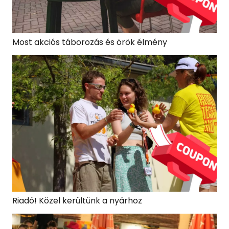
Most akciós táborozás és örök élmény
Riadó! Közel kerültünk a nyárhoz