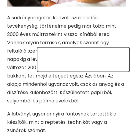
A sárkányeregetés kedvelt szabadidős
tevékenység, történelme pedig már több mint
2000 éves múltra tekint vissza. Kínából ered.
Vannak olyan források, amelyek szerint egy
feltaláló szerkesztett egy famadarat, amely
napokig a levegőben tudott maradni. A zsinóros
változat 200 év múlva ugyancsak Kínában
bukkant fel, majd elterjedt egész Ázsiában. Az
alapja mindenhol ugyanaz volt, csak az anyag és a
díszítése különbözött. Készülhetett papírból,
selyemből és pálmalevelekből.
A látványt ugyanannyira fontosnak tartották a
készítők, mint a reptetési technikát vagy a
zsinórok számát.