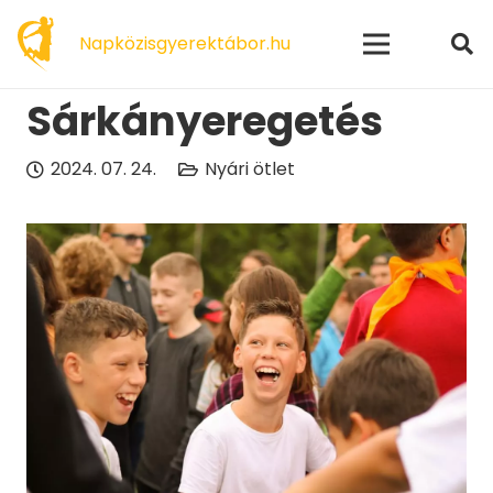
modal-check
Napközisgyerektábor.hu
Sárkányeregetés
2024. 07. 24.
Nyári ötlet