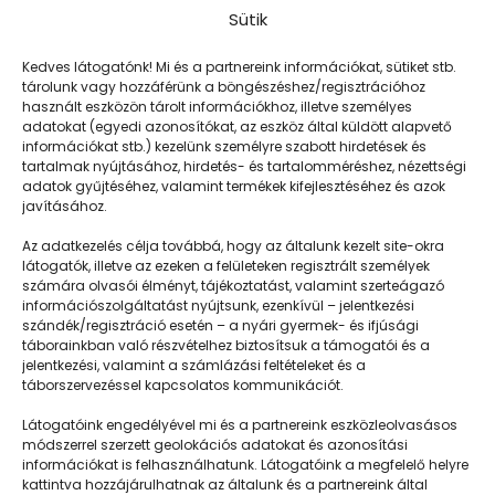
Sütik
Kedves látogatónk! Mi és a partnereink információkat, sütiket stb.
tárolunk vagy hozzáférünk a böngészéshez/regisztrációhoz
használt eszközön tárolt információkhoz, illetve személyes
adatokat (egyedi azonosítókat, az eszköz által küldött alapvető
információkat stb.) kezelünk személyre szabott hirdetések és
tartalmak nyújtásához, hirdetés- és tartalomméréshez, nézettségi
adatok gyűjtéséhez, valamint termékek kifejlesztéséhez és azok
javításához.
Nem csupán napközis
Az adatkezelés célja továbbá, hogy az általunk kezelt site-okra
látogatók, illetve az ezeken a felületeken regisztrált személyek
számára olvasói élményt, tájékoztatást, valamint szerteágazó
információszolgáltatást nyújtsunk, ezenkívül – jelentkezési
szándék/regisztráció esetén – a nyári gyermek- és ifjúsági
táborainkban való részvételhez biztosítsuk a támogatói és a
jelentkezési, valamint a számlázási feltételeket és a
táborszervezéssel kapcsolatos kommunikációt.
Látogatóink engedélyével mi és a partnereink eszközleolvasásos
módszerrel szerzett geolokációs adatokat és azonosítási
információkat is felhasználhatunk. Látogatóink a megfelelő helyre
kattintva hozzájárulhatnak az általunk és a partnereink által