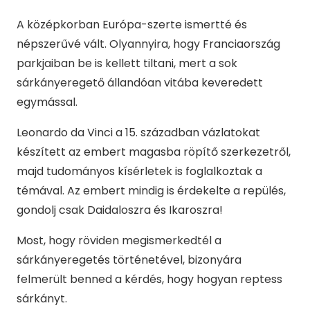
A középkorban Európa-szerte ismertté és
népszerűvé vált. Olyannyira, hogy Franciaország
parkjaiban be is kellett tiltani, mert a sok
sárkányeregető állandóan vitába keveredett
egymással.
Leonardo da Vinci a 15. században vázlatokat
készített az embert magasba röpítő szerkezetről,
majd tudományos kísérletek is foglalkoztak a
témával. Az embert mindig is érdekelte a repülés,
gondolj csak Daidaloszra és Ikaroszra!
Most, hogy röviden megismerkedtél a
sárkányeregetés történetével, bizonyára
felmerült benned a kérdés, hogy hogyan reptess
sárkányt.