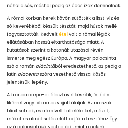
néhol a sós, máshol pedig az édes ízek dominálnak.
A római korban kerek kövön sütötték a liszt, víz és
só keverékéből készült tésztát, majd húsok mellé
fogyasztották. Kedvelt
étel
volt a római légiók
ellátásában hosszú eltarthatósága miatt. A
kutatások szerint a katonák utazásai révén
ismerte meg egész Európa. A magyar palacsinta
szó a román
plăcintă
ból eredeztethető, az pedig a
latin
placenta
szóra vezethető vissza. Közös
jelentésük: lepény.
A francia crêpe-et élesztővel készítik, és édes
likőrrel vagy citromos vajjal tálalják. Az oroszok
blinit sütnek, és a kedvelt töltelékeket, mézet,
mákot és almát sütés előtt adják a tésztához. Így
az ő palacsintájuk vastagabb, mint a nálunk