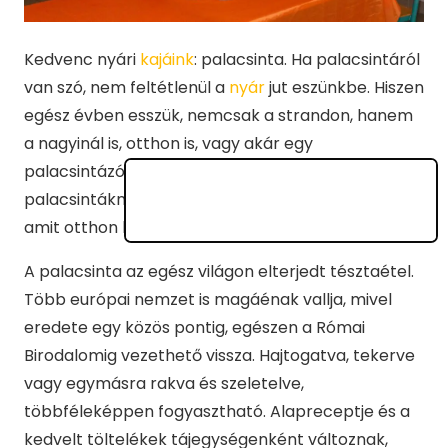
Kedvenc nyári
kajáink
: palacsinta. Ha palacsintáról
van szó, nem feltétlenül a
nyár
jut eszünkbe. Hiszen
egész évben esszük, nemcsak a strandon, hanem
a nagyinál is, otthon is, vagy akár egy
palacsintázóban. Mégis, a nyári, strandon árult
palacsintáknak van valami utánozhatatlan íze,
amit otthon lehetetlen elérni.
A palacsinta az egész világon elterjedt tésztaétel.
Több európai nemzet is magáénak vallja, mivel
eredete egy közös pontig, egészen a Római
Birodalomig vezethető vissza. Hajtogatva, tekerve
vagy egymásra rakva és szeletelve,
többféleképpen fogyasztható. Alapreceptje és a
kedvelt töltelékek tájegységenként változnak,