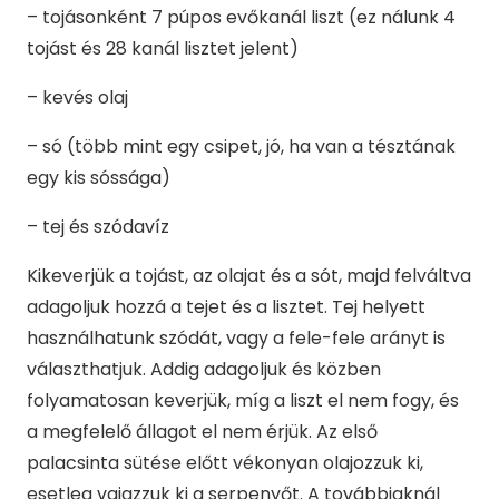
– tojásonként 7 púpos evőkanál liszt (ez nálunk 4
tojást és 28 kanál lisztet jelent)
– kevés olaj
– só (több mint egy csipet, jó, ha van a tésztának
egy kis sóssága)
– tej és szódavíz
Kikeverjük a tojást, az olajat és a sót, majd felváltva
adagoljuk hozzá a tejet és a lisztet. Tej helyett
használhatunk szódát, vagy a fele-fele arányt is
választhatjuk. Addig adagoljuk és közben
folyamatosan keverjük, míg a liszt el nem fogy, és
a megfelelő állagot el nem érjük. Az első
palacsinta sütése előtt vékonyan olajozzuk ki,
esetleg vajazzuk ki a serpenyőt. A továbbiaknál