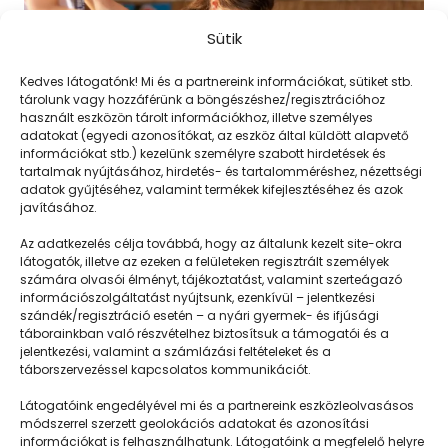
Sütik
Kedves látogatónk! Mi és a partnereink információkat, sütiket stb.
tárolunk vagy hozzáférünk a böngészéshez/regisztrációhoz
használt eszközön tárolt információkhoz, illetve személyes
adatokat (egyedi azonosítókat, az eszköz által küldött alapvető
információkat stb.) kezelünk személyre szabott hirdetések és
tartalmak nyújtásához, hirdetés- és tartalomméréshez, nézettségi
adatok gyűjtéséhez, valamint termékek kifejlesztéséhez és azok
javításához.
Gipszöntés otthon (II)
Az adatkezelés célja továbbá, hogy az általunk kezelt site-okra
látogatók, illetve az ezeken a felületeken regisztrált személyek
számára olvasói élményt, tájékoztatást, valamint szerteágazó
információszolgáltatást nyújtsunk, ezenkívül – jelentkezési
szándék/regisztráció esetén – a nyári gyermek- és ifjúsági
táborainkban való részvételhez biztosítsuk a támogatói és a
jelentkezési, valamint a számlázási feltételeket és a
táborszervezéssel kapcsolatos kommunikációt.
Látogatóink engedélyével mi és a partnereink eszközleolvasásos
módszerrel szerzett geolokációs adatokat és azonosítási
információkat is felhasználhatunk. Látogatóink a megfelelő helyre