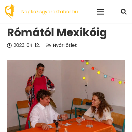
modal-check
Napközisgyerektábor.hu
Rómától Mexikóig
2023. 04. 12.
Nyári ötlet