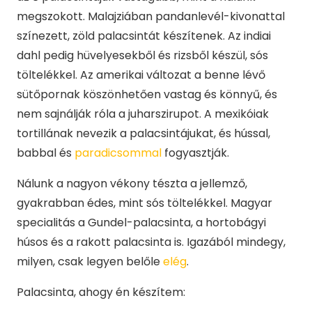
megszokott. Malajziában pandanlevél-kivonattal
színezett, zöld palacsintát készítenek. Az indiai
dahl pedig hüvelyesekből és rizsből készül, sós
töltelékkel. Az amerikai változat a benne lévő
sütőpornak köszönhetően vastag és könnyű, és
nem sajnálják róla a juharszirupot. A mexikóiak
tortillának nevezik a palacsintájukat, és hússal,
babbal és
paradicsommal
fogyasztják.
Nálunk a nagyon vékony tészta a jellemző,
gyakrabban édes, mint sós töltelékkel. Magyar
specialitás a Gundel-palacsinta, a hortobágyi
húsos és a rakott palacsinta is. Igazából mindegy,
milyen, csak legyen belőle
elég
.
Palacsinta, ahogy én készítem: