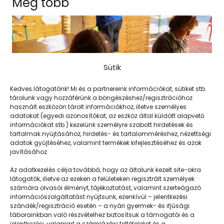
Még több
Sütik
Kedves látogatónk! Mi és a partnereink információkat, sütiket stb.
tárolunk vagy hozzáférünk a böngészéshez/regisztrációhoz
használt eszközön tárolt információkhoz, illetve személyes
adatokat (egyedi azonosítókat, az eszköz által küldött alapvető
információkat stb.) kezelünk személyre szabott hirdetések és
tartalmak nyújtásához, hirdetés- és tartalomméréshez, nézettségi
adatok gyűjtéséhez, valamint termékek kifejlesztéséhez és azok
javításához.
Papírhajó készítése
Az adatkezelés célja továbbá, hogy az általunk kezelt site-okra
látogatók, illetve az ezeken a felületeken regisztrált személyek
számára olvasói élményt, tájékoztatást, valamint szerteágazó
információszolgáltatást nyújtsunk, ezenkívül – jelentkezési
szándék/regisztráció esetén – a nyári gyermek- és ifjúsági
táborainkban való részvételhez biztosítsuk a támogatói és a
jelentkezési, valamint a számlázási feltételeket és a