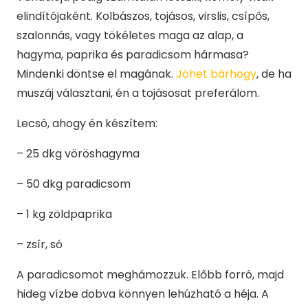
elindítójaként. Kolbászos, tojásos, virslis, csípős,
szalonnás, vagy tökéletes maga az alap, a
hagyma, paprika és paradicsom hármasa?
Mindenki döntse el magának.
Jöhet bárhogy
, de ha
muszáj választani, én a tojásosat preferálom.
Lecsó, ahogy én készítem:
– 25 dkg vöröshagyma
– 50 dkg paradicsom
– 1 kg zöldpaprika
– zsír, só
A paradicsomot meghámozzuk. Előbb forró, majd
hideg vízbe dobva könnyen lehúzható a héja. A