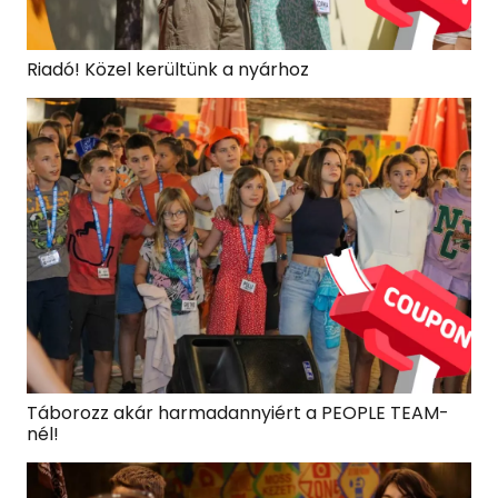
Riadó! Közel kerültünk a nyárhoz
Táborozz akár harmadannyiért a PEOPLE TEAM-
nél!