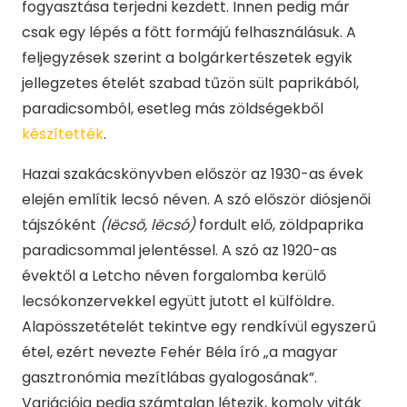
fogyasztása terjedni kezdett. Innen pedig már
csak egy lépés a főtt formájú felhasználásuk. A
feljegyzések szerint a bolgárkertészetek egyik
jellegzetes ételét szabad tűzön sült paprikából,
paradicsomból, esetleg más zöldségekből
készítették
.
Hazai szakácskönyvben először az 1930-as évek
elején említik lecsó néven. A szó először diósjenői
tájszóként
(lëcső, lëcsó)
fordult elő, zöldpaprika
paradicsommal jelentéssel. A szó az 1920-as
évektől a Letcho néven forgalomba kerülő
lecsókonzervekkel együtt jutott el külföldre.
Alapösszetételét tekintve egy rendkívül egyszerű
étel, ezért nevezte Fehér Béla író „a magyar
gasztronómia mezítlábas gyalogosának”.
Variációja pedig számtalan létezik, komoly viták