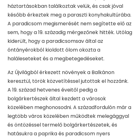
háztartásokban találkoztak velük, és csak jóval
később érkeztek meg a paraszti konyhakultúrába.
A paradicsom megismerését nem segítette elő az
sem, hogy a 19. századig mérgezőnek hitték. Utólag
kiderült, hogy a paradicsomsav által az
óntányérokból kioldott ólom okozta a
haláleseteket és a megbetegedéseket.
Az Újvilágból érkezett növények a Balkánon
keresztül, török közvetítéssel jutottak el hozzánk.
A 19. század hetvenes éveitől pedig a
bolgárkertészek által kezdett a városok
közelében meghonosodni. A századfordulón már a
legtöbb város közelében működtek melegággyal
és öntözéssel termelő bolgárkertészetek, és
hatásukra a paprika és paradicsom nyers