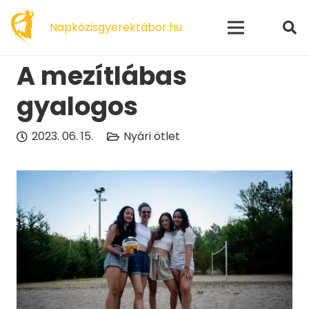
modal-check
Napközisgyerektábor.hu
A mezítlábas
gyalogos
2023. 06. 15.
Nyári ötlet