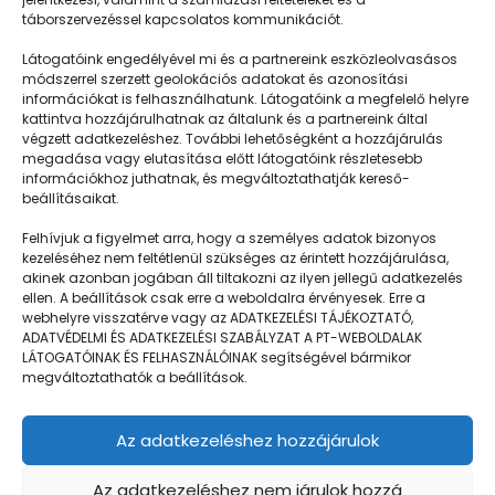
táborszervezéssel kapcsolatos kommunikációt.
Látogatóink engedélyével mi és a partnereink eszközleolvasásos
módszerrel szerzett geolokációs adatokat és azonosítási
információkat is felhasználhatunk. Látogatóink a megfelelő helyre
kattintva hozzájárulhatnak az általunk és a partnereink által
végzett adatkezeléshez. További lehetőségként a hozzájárulás
megadása vagy elutasítása előtt látogatóink részletesebb
Napközisgyerektábor.hu
információkhoz juthatnak, és megváltoztathatják kereső-
beállításaikat.
Felhívjuk a figyelmet arra, hogy a személyes adatok bizonyos
kezeléséhez nem feltétlenül szükséges az érintett hozzájárulása,
akinek azonban jogában áll tiltakozni az ilyen jellegű adatkezelés
Navigáció
ellen. A beállítások csak erre a weboldalra érvényesek. Erre a
webhelyre visszatérve vagy az ADATKEZELÉSI TÁJÉKOZTATÓ,
Táboringer
ADATVÉDELMI ÉS ADATKEZELÉSI SZABÁLYZAT A PT-WEBOLDALAK
LÁTOGATÓINAK ÉS FELHASZNÁLÓINAK segítségével bármikor
Egyveleg
megváltoztathatók a beállítások.
Nyári ötlet
Az adatkezeléshez hozzájárulok
Kamera
GDPR | Adatvédelmi és adatkezelési szabályzat
Az adatkezeléshez nem járulok hozzá