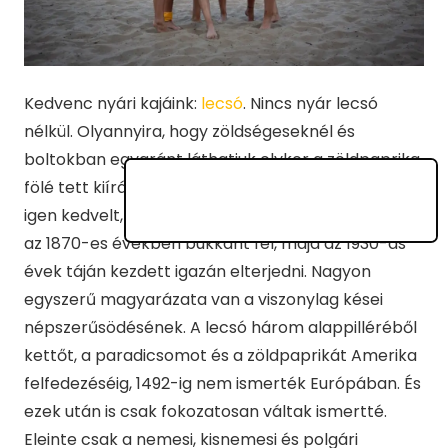
Kedvenc nyári kajáink:
lecsó
. Nincs nyár lecsó
nélkül. Olyannyira, hogy zöldségeseknél és
boltokban egyaránt láthatjuk olykor a zöldpaprika
fölé tett kiírást: lecsónak való. Magyarországon
igen kedvelt, népszerű étel, amely azonban csak
az 1870-es években bukkant fel, majd az 1930-as
évek táján kezdett igazán elterjedni. Nagyon
egyszerű magyarázata van a viszonylag kései
népszerűsödésének. A lecsó három alappilléréből
kettőt, a paradicsomot és a zöldpaprikát Amerika
felfedezéséig, 1492-ig nem ismerték Európában. És
ezek után is csak fokozatosan váltak ismertté.
Eleinte csak a nemesi, kisnemesi és polgári