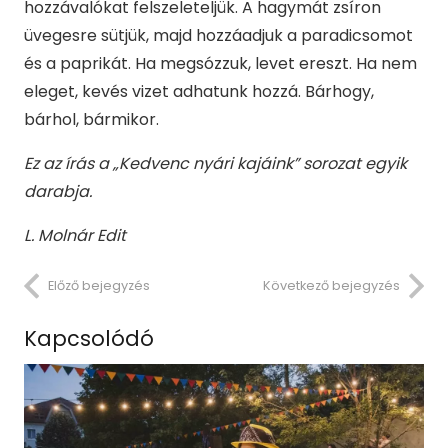
hozzávalókat felszeleteljük. A hagymát zsíron
üvegesre sütjük, majd hozzáadjuk a paradicsomot
és a paprikát. Ha megsózzuk, levet ereszt. Ha nem
eleget, kevés vizet adhatunk hozzá. Bárhogy,
bárhol, bármikor.
Ez az írás a „Kedvenc nyári kajáink” sorozat egyik
darabja.
L. Molnár Edit
Előző bejegyzés
Következő bejegyzés
Kapcsolódó