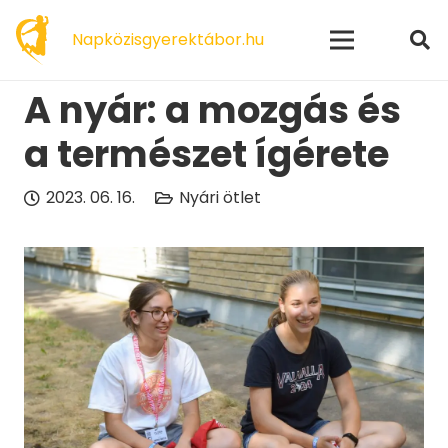
modal-check
Napközisgyerektábor.hu
A nyár: a mozgás és
a természet ígérete
2023. 06. 16.
Nyári ötlet