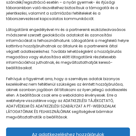
szándék/regisztráció esetén – a nyári gyermek- és ifjúsági
táborainkban való részvételhez biztosítsuk a támogatói és a
jelentkezési, valamint a számlázási feltételeket és a
táborszervezéssel kapcsolatos kommunikációt.
Látogatóink engedélyével mi és a partnereink eszközleolvasásos
módszerrel szerzett geolokációs adatokat és azonosítási
információkat is felhasználhatunk. Látogatóink a megfelelő helyre
kattintva hozzájárulhatnak az általunk és a partnereink által
végzett adatkezeléshez. További lehetőségként a hozzájárulás
megadása vagy elutasítása előtt látogatóink részletesebb
Napközisgyerektábor.hu
információkhoz juthatnak, és megváltoztathatják kereső-
beállításaikat.
Felhívjuk a figyelmet arra, hogy a személyes adatok bizonyos
kezeléséhez nem feltétlenül szükséges az érintett hozzájárulása,
akinek azonban jogában áll tiltakozni az ilyen jellegű adatkezelés
Navigáció
ellen. A beállítások csak erre a weboldalra érvényesek. Erre a
webhelyre visszatérve vagy az ADATKEZELÉSI TÁJÉKOZTATÓ,
Táboringer
ADATVÉDELMI ÉS ADATKEZELÉSI SZABÁLYZAT A PT-WEBOLDALAK
LÁTOGATÓINAK ÉS FELHASZNÁLÓINAK segítségével bármikor
Egyveleg
megváltoztathatók a beállítások.
Nyári ötlet
Az adatkezeléshez hozzájárulok
Kamera