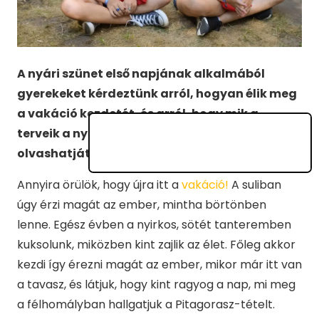
A nyári szünet első napjának alkalmából
gyerekeket kérdeztünk arról, hogyan élik meg
a vakáció kezdetét, és arról, hogy mik a
terveik a nyárra. Ma a 12 éves Csilla válaszát
olvashatjátok.
Annyira örülök, hogy újra itt a
vakáció!
A suliban
úgy érzi magát az ember, mintha börtönben
lenne. Egész évben a nyirkos, sötét tanteremben
kuksolunk, miközben kint zajlik az élet. Főleg akkor
kezdi így érezni magát az ember, mikor már itt van
a tavasz, és látjuk, hogy kint ragyog a nap, mi meg
a félhomályban hallgatjuk a Pitagorasz-tételt.