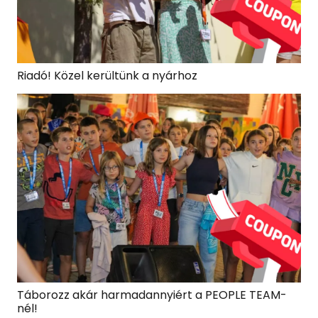
Riadó! Közel kerültünk a nyárhoz
Táborozz akár harmadannyiért a PEOPLE TEAM-
nél!