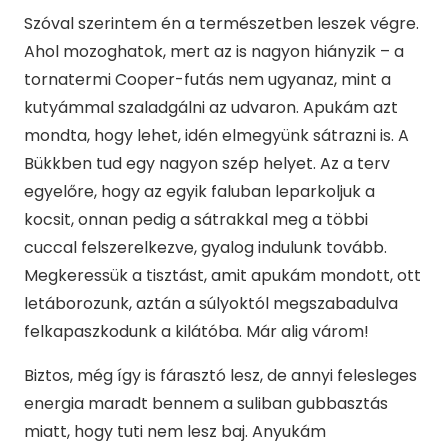
Szóval szerintem én a természetben leszek végre.
Ahol mozoghatok, mert az is nagyon hiányzik – a
tornatermi Cooper-futás nem ugyanaz, mint a
kutyámmal szaladgálni az udvaron. Apukám azt
mondta, hogy lehet, idén elmegyünk sátrazni is. A
Bükkben tud egy nagyon szép helyet. Az a terv
egyelőre, hogy az egyik faluban leparkoljuk a
kocsit, onnan pedig a sátrakkal meg a többi
cuccal felszerelkezve, gyalog indulunk tovább.
Megkeressük a tisztást, amit apukám mondott, ott
letáborozunk, aztán a súlyoktól megszabadulva
felkapaszkodunk a kilátóba. Már alig várom!
Biztos, még így is fárasztó lesz, de annyi felesleges
energia maradt bennem a suliban gubbasztás
miatt, hogy tuti nem lesz baj. Anyukám