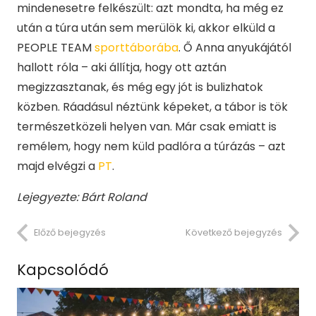
mindenesetre felkészült: azt mondta, ha még ez
után a túra után sem merülök ki, akkor elküld a
PEOPLE TEAM
sporttáborába
. Ő Anna anyukájától
hallott róla – aki állítja, hogy ott aztán
megizzasztanak, és még egy jót is bulizhatok
közben. Ráadásul néztünk képeket, a tábor is tök
természetközeli helyen van. Már csak emiatt is
remélem, hogy nem küld padlóra a túrázás – azt
majd elvégzi a
PT
.
Lejegyezte: Bárt Roland
Előző bejegyzés
Következő bejegyzés
Kapcsolódó