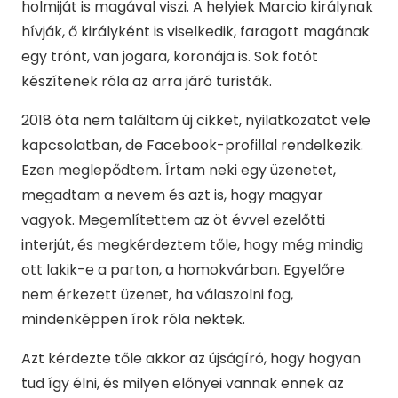
holmiját is magával viszi. A helyiek Marcio királynak
hívják, ő királyként is viselkedik, faragott magának
egy trónt, van jogara, koronája is. Sok fotót
készítenek róla az arra járó turisták.
2018 óta nem találtam új cikket, nyilatkozatot vele
kapcsolatban, de Facebook-profillal rendelkezik.
Ezen meglepődtem. Írtam neki egy üzenetet,
megadtam a nevem és azt is, hogy magyar
vagyok. Megemlítettem az öt évvel ezelőtti
interjút, és megkérdeztem tőle, hogy még mindig
ott lakik-e a parton, a homokvárban. Egyelőre
nem érkezett üzenet, ha válaszolni fog,
mindenképpen írok róla nektek.
Azt kérdezte tőle akkor az újságíró, hogy hogyan
tud így élni, és milyen előnyei vannak ennek az