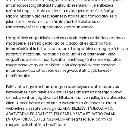
információszolgáltatást nyújtsunk, ezenkívül – jelentkezési
szándék/regisztráció esetén – a nyári gyermek- és ifjúsági
táborainkban való részvételhez biztosítsuk a támogatói és a
jelentkezési, valamint a számlázási feltételeket és a
táborszervezéssel kapcsolatos kommunikációt.
Látogatóink engedélyével mi és a partnereink eszközleolvasásos
módszerrel szerzett geolokációs adatokat és azonosítási
információkat is felhasználhatunk. Látogatóink a megfelelő helyre
kattintva hozzájárulhatnak az általunk és a partnereink által
végzett adatkezeléshez. További lehetőségként a hozzájárulás
megadása vagy elutasítása előtt látogatóink részletesebb
Napközisgyerektábor.hu
információkhoz juthatnak, és megváltoztathatják kereső-
beállításaikat.
Felhívjuk a figyelmet arra, hogy a személyes adatok bizonyos
kezeléséhez nem feltétlenül szükséges az érintett hozzájárulása,
akinek azonban jogában áll tiltakozni az ilyen jellegű adatkezelés
Navigáció
ellen. A beállítások csak erre a weboldalra érvényesek. Erre a
webhelyre visszatérve vagy az ADATKEZELÉSI TÁJÉKOZTATÓ,
Táboringer
ADATVÉDELMI ÉS ADATKEZELÉSI SZABÁLYZAT A PT-WEBOLDALAK
LÁTOGATÓINAK ÉS FELHASZNÁLÓINAK segítségével bármikor
Egyveleg
megváltoztathatók a beállítások.
Nyári ötlet