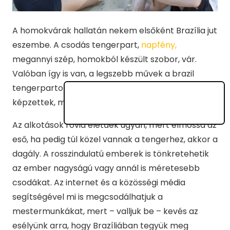
A homokvárak hallatán nekem elsőként Brazília jut
eszembe. A csodás tengerpart,
napfény,
megannyi szép, homokból készült szobor, vár.
Valóban így is van, a legszebb művek a brazil
tengerparton készülnek, alkotói ugyanolyan
képzettek, mint az agyaggal dolgozó szobrászok.
Az alkotások rövid életűek ugyan, mert elmossa az
eső, ha pedig túl közel vannak a tengerhez, akkor a
dagály. A rosszindulatú emberek is tönkretehetik
az ember nagyságú vagy annál is méretesebb
csodákat. Az internet és a közösségi média
segítségével mi is megcsodálhatjuk a
mestermunkákat, mert – valljuk be – kevés az
esélyünk arra, hogy Brazíliában tegyük meg