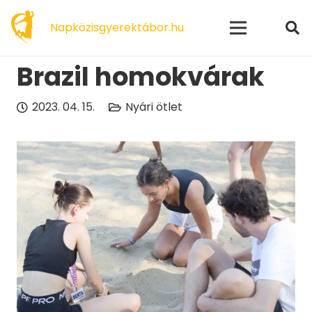
modal-check
Napközisgyerektábor.hu
Brazil homokvárak
2023. 04. 15.
Nyári ötlet