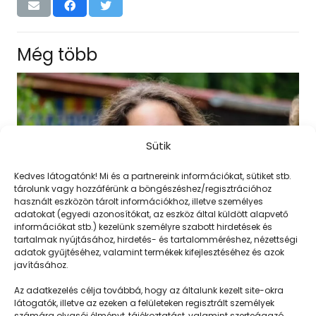
Még több
Sütik
Kedves látogatónk! Mi és a partnereink információkat, sütiket stb.
tárolunk vagy hozzáférünk a böngészéshez/regisztrációhoz
használt eszközön tárolt információkhoz, illetve személyes
adatokat (egyedi azonosítókat, az eszköz által küldött alapvető
információkat stb.) kezelünk személyre szabott hirdetések és
tartalmak nyújtásához, hirdetés- és tartalomméréshez, nézettségi
adatok gyűjtéséhez, valamint termékek kifejlesztéséhez és azok
javításához.
Trambulinozás
Az adatkezelés célja továbbá, hogy az általunk kezelt site-okra
látogatók, illetve az ezeken a felületeken regisztrált személyek
számára olvasói élményt, tájékoztatást, valamint szerteágazó