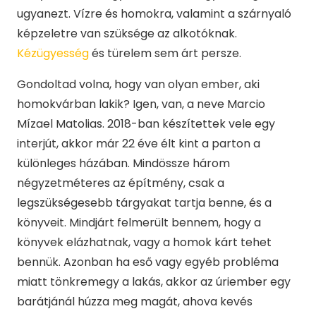
ugyanezt. Vízre és homokra, valamint a szárnyaló
képzeletre van szüksége az alkotóknak.
Kézügyesség
és türelem sem árt persze.
Gondoltad volna, hogy van olyan ember, aki
homokvárban lakik? Igen, van, a neve Marcio
Mízael Matolias. 2018-ban készítettek vele egy
interjút, akkor már 22 éve élt kint a parton a
különleges házában. Mindössze három
négyzetméteres az építmény, csak a
legszükségesebb tárgyakat tartja benne, és a
könyveit. Mindjárt felmerült bennem, hogy a
könyvek elázhatnak, vagy a homok kárt tehet
bennük. Azonban ha eső vagy egyéb probléma
miatt tönkremegy a lakás, akkor az úriember egy
barátjánál húzza meg magát, ahova kevés