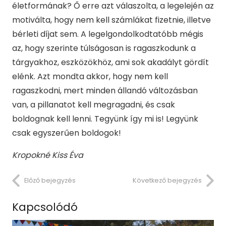
életformának? Ő erre azt válaszolta, a legelején az
motiválta, hogy nem kell számlákat fizetnie, illetve
bérleti díjat sem. A legelgondolkodtatóbb mégis
az, hogy szerinte túlságosan is ragaszkodunk a
tárgyakhoz, eszközökhöz, ami sok akadályt gördít
elénk. Azt mondta akkor, hogy nem kell
ragaszkodni, mert minden állandó változásban
van, a pillanatot kell megragadni, és csak
boldognak kell lenni. Tegyünk így mi is! Legyünk
csak egyszerűen boldogok!
Kropokné Kiss Éva
Előző bejegyzés
Következő bejegyzés
Kapcsolódó