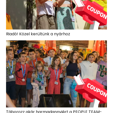
Riadó! Közel kerültünk a nyárhoz
Táborozz akár harmadannyiért a PEOPLE TEAM-