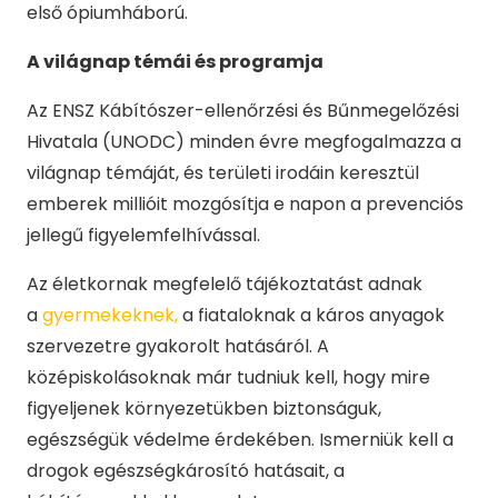
első ópiumháború.
A világnap témái és programja
Az ENSZ Kábítószer-ellenőrzési és Bűnmegelőzési
Hivatala (UNODC) minden évre megfogalmazza a
világnap témáját, és területi irodáin keresztül
emberek millióit mozgósítja e napon a prevenciós
jellegű figyelemfelhívással.
Az életkornak megfelelő tájékoztatást adnak
a
gyermekeknek,
a fiataloknak a káros anyagok
szervezetre gyakorolt hatásáról. A
középiskolásoknak már tudniuk kell, hogy mire
figyeljenek környezetükben biztonságuk,
egészségük védelme érdekében. Ismerniük kell a
drogok egészségkárosító hatásait, a