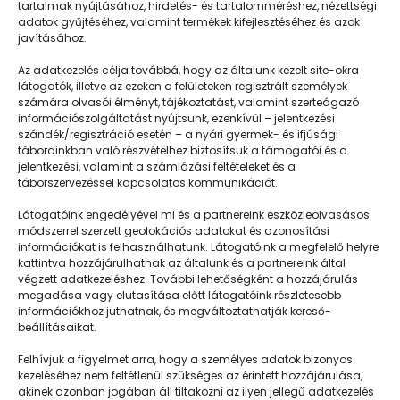
tartalmak nyújtásához, hirdetés- és tartalomméréshez, nézettségi
adatok gyűjtéséhez, valamint termékek kifejlesztéséhez és azok
javításához.
Kedvesen, határozottan, pozitívan
Az adatkezelés célja továbbá, hogy az általunk kezelt site-okra
látogatók, illetve az ezeken a felületeken regisztrált személyek
számára olvasói élményt, tájékoztatást, valamint szerteágazó
információszolgáltatást nyújtsunk, ezenkívül – jelentkezési
szándék/regisztráció esetén – a nyári gyermek- és ifjúsági
táborainkban való részvételhez biztosítsuk a támogatói és a
jelentkezési, valamint a számlázási feltételeket és a
táborszervezéssel kapcsolatos kommunikációt.
Látogatóink engedélyével mi és a partnereink eszközleolvasásos
módszerrel szerzett geolokációs adatokat és azonosítási
információkat is felhasználhatunk. Látogatóink a megfelelő helyre
kattintva hozzájárulhatnak az általunk és a partnereink által
végzett adatkezeléshez. További lehetőségként a hozzájárulás
megadása vagy elutasítása előtt látogatóink részletesebb
Napközisgyerektábor.hu
információkhoz juthatnak, és megváltoztathatják kereső-
beállításaikat.
Felhívjuk a figyelmet arra, hogy a személyes adatok bizonyos
kezeléséhez nem feltétlenül szükséges az érintett hozzájárulása,
akinek azonban jogában áll tiltakozni az ilyen jellegű adatkezelés
Navigáció