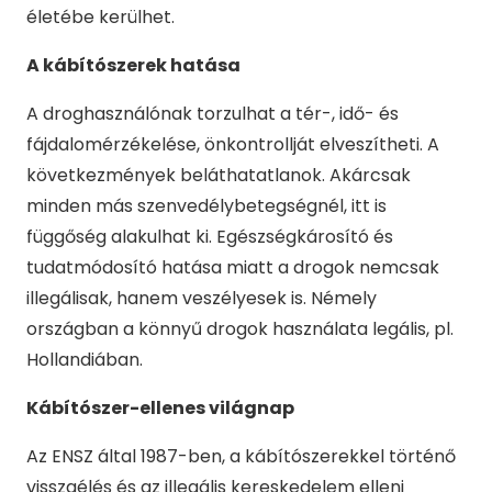
életébe kerülhet.
A kábítószerek hatása
A droghasználónak torzulhat a tér-, idő- és
fájdalomérzékelése, önkontrollját elveszítheti. A
következmények beláthatatlanok. Akárcsak
minden más szenvedélybetegségnél, itt is
függőség alakulhat ki. Egészségkárosító és
tudatmódosító hatása miatt a drogok nemcsak
illegálisak, hanem veszélyesek is. Némely
országban a könnyű drogok használata legális, pl.
Hollandiában.
Kábítószer-ellenes világnap
Az ENSZ által 1987-ben, a kábítószerekkel történő
visszaélés és az illegális kereskedelem elleni