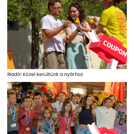
Riadó! Közel kerültünk a nyárhoz