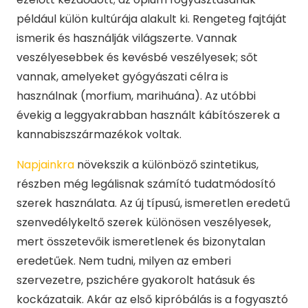
például külön kultúrája alakult ki. Rengeteg fajtáját
ismerik és használják világszerte. Vannak
veszélyesebbek és kevésbé veszélyesek; sőt
vannak, amelyeket gyógyászati célra is
használnak (morfium, marihuána). Az utóbbi
évekig a leggyakrabban használt kábítószerek a
kannabiszszármazékok voltak.
Napjainkra
növekszik a különböző szintetikus,
részben még legálisnak számító tudatmódosító
szerek használata. Az új típusú, ismeretlen eredetű
szenvedélykeltő szerek különösen veszélyesek,
mert összetevőik ismeretlenek és bizonytalan
eredetűek. Nem tudni, milyen az emberi
szervezetre, pszichére gyakorolt hatásuk és
kockázataik. Akár az első kipróbálás is a fogyasztó