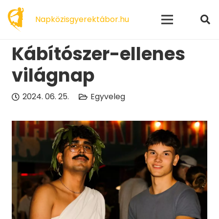
modal-check
Napközisgyerektábor.hu
Kábítószer-ellenes
világnap
2024. 06. 25.
Egyveleg