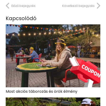
Előző bejegyzés
Következő bejegyzés
Kapcsolódó
Most akciós táborozás és örök élmény