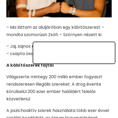
– Ma láttam az aluljáróban egy kábítószerest –
mondta szomorúan Zsófi. – Szörnyen nézett ki.
– Jaj, sajnos ez egyre nagyobb probléma nálunk is!
– csapta össze a tenyerét Nagymama.
A kábítószerek fajtái
Világszerte mintegy 200 millió ember fogyaszt
rendszeresen illegális szereket. A drog évente
körülbelül 200 ezer ember haláláért felelős
közvetlenül.
A pszichoaktív szerek használata több ezer évvel
ezelőtt kezdődött; az ópium fogyasztásának