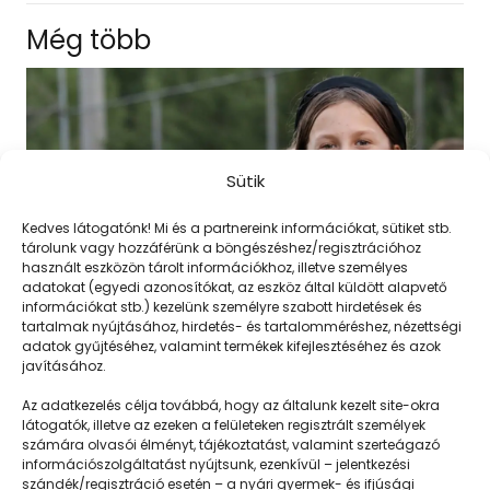
Még több
Sütik
Kedves látogatónk! Mi és a partnereink információkat, sütiket stb.
tárolunk vagy hozzáférünk a böngészéshez/regisztrációhoz
használt eszközön tárolt információkhoz, illetve személyes
adatokat (egyedi azonosítókat, az eszköz által küldött alapvető
információkat stb.) kezelünk személyre szabott hirdetések és
tartalmak nyújtásához, hirdetés- és tartalomméréshez, nézettségi
adatok gyűjtéséhez, valamint termékek kifejlesztéséhez és azok
javításához.
Terelgetés a lehetőségek felé
Az adatkezelés célja továbbá, hogy az általunk kezelt site-okra
látogatók, illetve az ezeken a felületeken regisztrált személyek
számára olvasói élményt, tájékoztatást, valamint szerteágazó
információszolgáltatást nyújtsunk, ezenkívül – jelentkezési
szándék/regisztráció esetén – a nyári gyermek- és ifjúsági