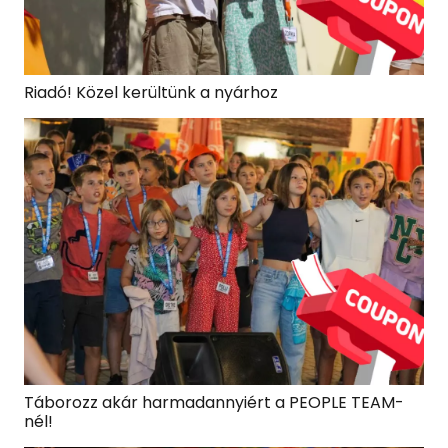
Riadó! Közel kerültünk a nyárhoz
Táborozz akár harmadannyiért a PEOPLE TEAM-
nél!