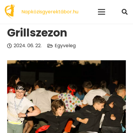
modal-check
Napközisgyerektábor.hu
Grillszezon
2024. 06. 22.
Egyveleg