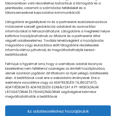
táborainkban való részvételhez biztosítsuk a támogatói és a
jelentkezési, valamint a számlázási feltételeket és a
táborszervezéssel kapcsolatos kommunikációt.
Látogatóink engedélyével mi és a partnereink eszközleolvasásos
módszerrel szerzett geolokációs adatokat és azonosítási
információkat is felhasználhatunk. Látogatóink a megfelelő helyre
kattintva hozzájárulhatnak az általunk és a partnereink által
végzett adatkezeléshez. További lehetőségként a hozzájárulás
megadása vagy elutasítása előtt látogatóink részletesebb
Napközisgyerektábor.hu
információkhoz juthatnak, és megváltoztathatják kereső-
beállításaikat.
Felhívjuk a figyelmet arra, hogy a személyes adatok bizonyos
kezeléséhez nem feltétlenül szükséges az érintett hozzájárulása,
akinek azonban jogában áll tiltakozni az ilyen jellegű adatkezelés
Navigáció
ellen. A beállítások csak erre a weboldalra érvényesek. Erre a
webhelyre visszatérve vagy az ADATKEZELÉSI TÁJÉKOZTATÓ,
Táboringer
ADATVÉDELMI ÉS ADATKEZELÉSI SZABÁLYZAT A PT-WEBOLDALAK
LÁTOGATÓINAK ÉS FELHASZNÁLÓINAK segítségével bármikor
Egyveleg
megváltoztathatók a beállítások.
Nyári ötlet
Az adatkezeléshez hozzájárulok
Kamera