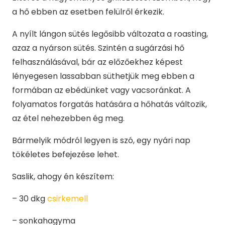
a hő ebben az esetben felülről érkezik.
A nyílt lángon sütés legősibb változata a roasting,
azaz a nyárson sütés. Szintén a sugárzási hő
felhasználásával, bár az előzőekhez képest
lényegesen lassabban süthetjük meg ebben a
formában az ebédünket vagy vacsoránkat. A
folyamatos forgatás hatására a hőhatás változik,
az étel nehezebben ég meg.
Bármelyik módról legyen is szó, egy nyári nap
tökéletes befejezése lehet.
Saslik, ahogy én készítem:
– 30 dkg
csirkemell
– sonkahagyma