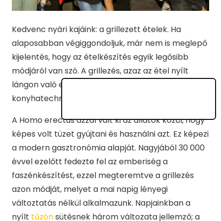
Kedvenc nyári kajáink: a grillezett ételek. Ha
alaposabban végiggondoljuk, már nem is meglepő
kijelentés, hogy az ételkészítés egyik legősibb
módjáról van szó. A grillezés, azaz az étel nyílt
lángon való elkészítése az egész világon elterjedt
konyhatechnikai eljárás.
A Homo erectus azzal vált ki az állatok közül, hogy
képes volt tüzet gyújtani és használni azt. Ez képezi
a modern gasztronómia alapját. Nagyjából 30 000
évvel ezelőtt fedezte fel az emberiség a
faszénkészítést, ezzel megteremtve a grillezés
azon módját, melyet a mai napig lényegi
változtatás nélkül alkalmazunk. Napjainkban a
nyílt
tűzön
sütésnek három változata jellemző; a