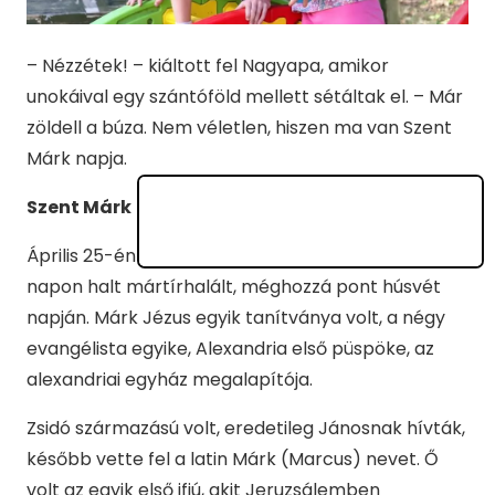
– Nézzétek! – kiáltott fel Nagyapa, amikor
unokáival egy szántóföld mellett sétáltak el. – Már
zöldell a búza. Nem véletlen, hiszen ma van Szent
Márk napja.
Szent Márk
Április 25-én van Szent Márk napja, mivel ezen a
napon halt mártírhalált, méghozzá pont húsvét
napján. Márk Jézus egyik tanítványa volt, a négy
evangélista egyike, Alexandria első püspöke, az
alexandriai egyház megalapítója.
Zsidó származású volt, eredetileg Jánosnak hívták,
később vette fel a latin Márk (Marcus) nevet. Ő
volt az egyik első ifjú, akit Jeruzsálemben