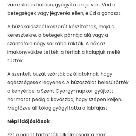
varázslatos hatása, gyógyító ereje van. Véd a
betegségek vagy jégverés ellen, elűzi a gonoszt.
A búzakalászból koszorút készítettek, majd a
keresztekre, a betegek párnája alá vagy a
szántóföld négy sarkába rakták. A nők az
imakönyvükbe tették, a férfiak a kalapjuk mellé
tűzték.
A szentelt búzát szórták az állatoknak, hogy
egészségesek legyenek. A búzaszálat belesütötték
a kenyérbe, a Szent György-napkor gyűjtött
harmatot pedig a kovászba, hogy szépen keljen.
Megfőzve állítólag gyógyította a lábfájást.
Népi időjóslások
Ezt a napot tartották alkalmasnak a mák