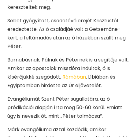
kereszteltek meg.
Sebet gyógyított, csodatévő erejét Krisztustól
eredeztette. Az ő családjáé volt a Getsemáne-
kert, a feltámadás után az ő házukban szállt meg
Péter.
Barnabásnak, Pálnak és Péternek is a segítője volt.
Amikor az apostolok misszióra indultak, ő is
kísérőjükké szegődött,
Rómában
, Líbiában és
Egyiptomban hirdette az Úr eljövetelét.
Evangéliumát Szent Péter sugallatára, az ő
prédikációi alapján írta meg 50-60 körül. Emiatt
úgy is nevezik őt, mint „Péter tolmácsa”.
Márk evangéliuma azzal kezdődik, amikor