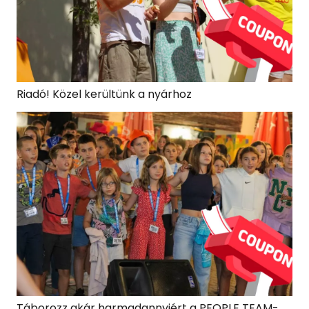
Riadó! Közel kerültünk a nyárhoz
Táborozz akár harmadannyiért a PEOPLE TEAM-