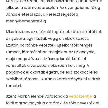
Keresztelő Szent János a pusztában kiabál, ezért is
jelképe a szárnyas oroszlán. Az evangéliuma főleg
János életéről szól, a keresztségétől a
mennybemeneteléig.
Mise közben, az oltárnál fogták el, kötelet kötöttek
a nyakára, úgy húzták végig a sziklák között.
Ezután börtönbe vetették. Éjfélkor földrengés
támadt, látomásában megjelent az Úr angyala,
majd maga Jézus is. Másnap ismét kötéllel
vonszolták a városban, eközben halt meg. A
pogányok el akarták égetni, de eső szakadt le és
szélvihar támadt. Ezután a keresztények el tudták
temetni.
Szent Márk Velence városának a
védőszentje
, a
földi maradványait is ott őrzik, és róla nevezték el