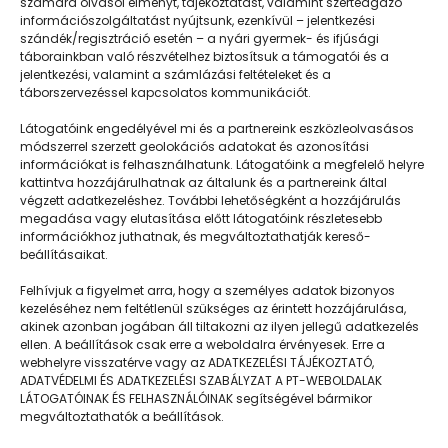
számára olvasói élményt, tájékoztatást, valamint szerteágazó
információszolgáltatást nyújtsunk, ezenkívül – jelentkezési
szándék/regisztráció esetén – a nyári gyermek- és ifjúsági
táborainkban való részvételhez biztosítsuk a támogatói és a
jelentkezési, valamint a számlázási feltételeket és a
táborszervezéssel kapcsolatos kommunikációt.
Látogatóink engedélyével mi és a partnereink eszközleolvasásos
módszerrel szerzett geolokációs adatokat és azonosítási
információkat is felhasználhatunk. Látogatóink a megfelelő helyre
kattintva hozzájárulhatnak az általunk és a partnereink által
végzett adatkezeléshez. További lehetőségként a hozzájárulás
megadása vagy elutasítása előtt látogatóink részletesebb
Napközisgyerektábor.hu
információkhoz juthatnak, és megváltoztathatják kereső-
beállításaikat.
Felhívjuk a figyelmet arra, hogy a személyes adatok bizonyos
kezeléséhez nem feltétlenül szükséges az érintett hozzájárulása,
akinek azonban jogában áll tiltakozni az ilyen jellegű adatkezelés
Navigáció
ellen. A beállítások csak erre a weboldalra érvényesek. Erre a
webhelyre visszatérve vagy az ADATKEZELÉSI TÁJÉKOZTATÓ,
Táboringer
ADATVÉDELMI ÉS ADATKEZELÉSI SZABÁLYZAT A PT-WEBOLDALAK
LÁTOGATÓINAK ÉS FELHASZNÁLÓINAK segítségével bármikor
Egyveleg
megváltoztathatók a beállítások.
Nyári ötlet