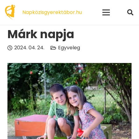
modal-check
Napközisgyerektábor.hu
Márk napja
2024. 04. 24.
Egyveleg