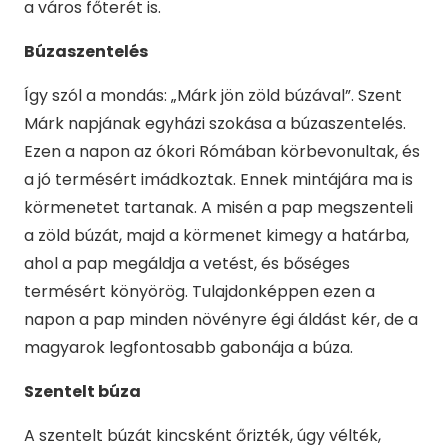
a város főterét is.
Búzaszentelés
Így szól a mondás: „Márk jön zöld búzával”. Szent
Márk napjának egyházi szokása a búzaszentelés.
Ezen a napon az ókori Rómában körbevonultak, és
a jó termésért imádkoztak. Ennek mintájára ma is
körmenetet tartanak. A misén a pap megszenteli
a zöld búzát, majd a körmenet kimegy a határba,
ahol a pap megáldja a vetést, és bőséges
termésért könyörög. Tulajdonképpen ezen a
napon a pap minden növényre égi áldást kér, de a
magyarok legfontosabb gabonája a búza.
Szentelt búza
A szentelt búzát kincsként őrizték, úgy vélték,