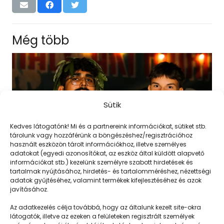
Még több
Sütik
Kedves látogatónk! Mi és a partnereink információkat, sütiket stb.
tárolunk vagy hozzáférünk a böngészéshez/regisztrációhoz
használt eszközön tárolt információkhoz, illetve személyes
adatokat (egyedi azonosítókat, az eszköz által küldött alapvető
információkat stb.) kezelünk személyre szabott hirdetések és
tartalmak nyújtásához, hirdetés- és tartalomméréshez, nézettségi
adatok gyűjtéséhez, valamint termékek kifejlesztéséhez és azok
javításához.
Kábítószer-ellenes világnap
Az adatkezelés célja továbbá, hogy az általunk kezelt site-okra
látogatók, illetve az ezeken a felületeken regisztrált személyek