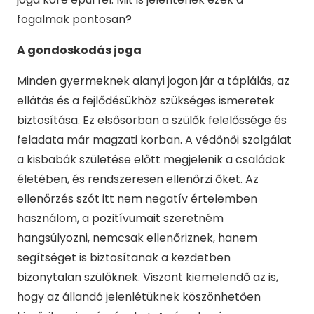
fogalmak pontosan?
A gondoskodá
s joga
Minden gyermeknek alanyi jogon jár a táplálás, az
ellátás és a fejlődésükhöz szükséges ismeretek
biztosítása. Ez elsősorban a szülők felelőssége és
feladata már magzati korban. A védőnői szolgálat
a kisbabák születése előtt megjelenik a családok
életében, és rendszeresen ellenőrzi őket. Az
ellenőrzés szót itt nem negatív értelemben
használom, a pozitívumait szeretném
hangsúlyozni, nemcsak ellenőriznek, hanem
segítséget is biztosítanak a kezdetben
bizonytalan szülőknek. Viszont kiemelendő az is,
hogy az állandó jelenlétüknek köszönhetően