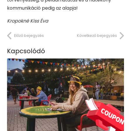
kommunikáció pedig az alapja!
Kropokn
é
Kiss
É
va
Előző bejegyzés
Következő bejegyzés
Kapcsolódó