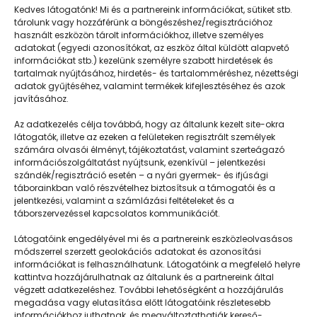
Kedves látogatónk! Mi és a partnereink információkat, sütiket stb.
tárolunk vagy hozzáférünk a böngészéshez/regisztrációhoz
használt eszközön tárolt információkhoz, illetve személyes
adatokat (egyedi azonosítókat, az eszköz által küldött alapvető
információkat stb.) kezelünk személyre szabott hirdetések és
tartalmak nyújtásához, hirdetés- és tartalomméréshez, nézettségi
adatok gyűjtéséhez, valamint termékek kifejlesztéséhez és azok
javításához.
Márk napja
Az adatkezelés célja továbbá, hogy az általunk kezelt site-okra
látogatók, illetve az ezeken a felületeken regisztrált személyek
számára olvasói élményt, tájékoztatást, valamint szerteágazó
információszolgáltatást nyújtsunk, ezenkívül – jelentkezési
szándék/regisztráció esetén – a nyári gyermek- és ifjúsági
táborainkban való részvételhez biztosítsuk a támogatói és a
jelentkezési, valamint a számlázási feltételeket és a
táborszervezéssel kapcsolatos kommunikációt.
Látogatóink engedélyével mi és a partnereink eszközleolvasásos
módszerrel szerzett geolokációs adatokat és azonosítási
információkat is felhasználhatunk. Látogatóink a megfelelő helyre
kattintva hozzájárulhatnak az általunk és a partnereink által
végzett adatkezeléshez. További lehetőségként a hozzájárulás
megadása vagy elutasítása előtt látogatóink részletesebb
Napközisgyerektábor.hu
információkhoz juthatnak, és megváltoztathatják kereső-