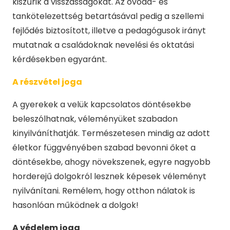
kiszűrik a visszásságokat. Az óvoda- és
tankötelezettség betartásával pedig a szellemi
fejlődés biztosított, illetve a pedagógusok irányt
mutatnak a családoknak nevelési és oktatási
kérdésekben egyaránt.
A részvétel joga
A gyerekek a velük kapcsolatos döntésekbe
beleszólhatnak, véleményüket szabadon
kinyilváníthatják. Természetesen mindig az adott
életkor függvényében szabad bevonni őket a
döntésekbe, ahogy növekszenek, egyre nagyobb
horderejű dolgokról lesznek képesek véleményt
nyilvánítani. Remélem, hogy otthon nálatok is
hasonlóan működnek a dolgok!
A v
é
delem joga