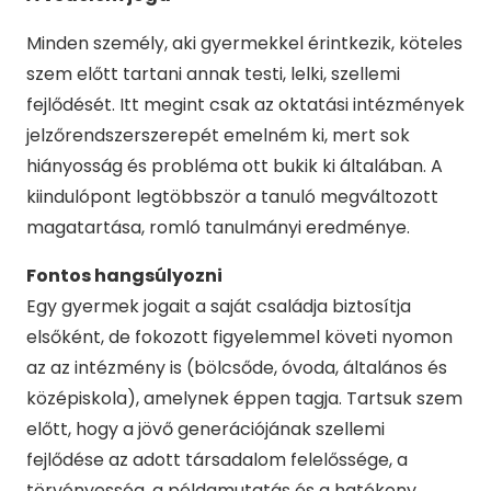
Minden személy, aki gyermekkel érintkezik, köteles
szem előtt tartani annak testi, lelki, szellemi
fejlődését. Itt megint csak az oktatási intézmények
jelzőrendszerszerepét emelném ki, mert sok
hiányosság és probléma ott bukik ki általában. A
kiindulópont legtöbbször a tanuló megváltozott
magatartása, romló tanulmányi eredménye.
Fontos hangsúlyozni
Egy gyermek jogait a saját családja biztosítja
elsőként, de fokozott figyelemmel követi nyomon
az az intézmény is (bölcsőde, óvoda, általános és
középiskola), amelynek éppen tagja. Tartsuk szem
előtt, hogy a jövő generációjának szellemi
fejlődése az adott társadalom felelőssége, a
törvényesség, a példamutatás és a hatékony