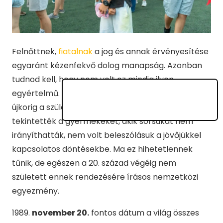
Felnőttnek,
fiatalnak
a jog és annak érvényesítése
egyaránt kézenfekvő dolog manapság. Azonban
tudnod kell, hogy nem volt ez mindig ilyen
egyértelmű. A történelem kezdetétől egészen az
újkorig a szüleik, elsősorban apjuk tulajdonának
tekintették a gyermekeket, akik sorsukat nem
irányíthatták, nem volt beleszólásuk a jövőjükkel
kapcsolatos döntésekbe. Ma ez hihetetlennek
tűnik, de egészen a 20. század végéig nem
született ennek rendezésére írásos nemzetközi
egyezmény.
1989.
november 20.
fontos dátum a világ összes