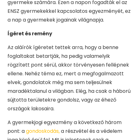
gyermeke számára. Ezen a napon fogadták el az
ENSZ gyermekekkel kapcsolatos egyezményét, ez
a nap a gyermekek jogainak világnapja.
Íg
é
ret
és remé
ny
Az aláírók ígéretet tettek arra, hogy a benne
foglaltakat betartják, ha pedig valamelyik
rögzített pont sérül, akkor törvényesen fellépnek
ellene. Nehéz téma ez, mert a megfogalmazott
elvek, gondolatok még ma sem teljesülnek
maradéktalanul a világban. Elég, ha csak a háború
sújtotta területekre gondolsz, vagy az éhező
országok lakosaira.
A gyermekjogi egyezmény a következő három
pont: a
gondoskodás,
a részvétel és a védelem
joga köré épül fel. Mit is jelentenek ezek a