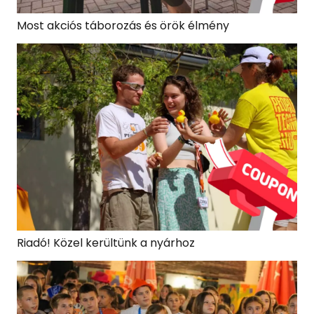
Most akciós táborozás és örök élmény
Riadó! Közel kerültünk a nyárhoz