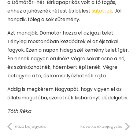
a Dömötör-hét. Birkapaprikás volt a fő fogás,
ehhez a juhásznék rétest és bélest
sütöttek
. Jól
hangzik, főleg a sok sütemény.
Azt mondják, Dömötör hozza el az igazi telet.
Tényleg mostanában kezdődtek el az éjszakai
fagyok. Ezen a napon hideg szél kemény telet ígér.
Én ennek nagyon örülnék! Végre sokat esne a hó,
és szánkózhatnék, hóembert építenék. Végre
befagyna a tó, és korcsolyázhatnék rajta.
Addig is megkérem Nagyapát, hogy vigyen el az
állatsimogatóba, szeretnék kisbárányt dédelgetni.
T
ó
th R
é
ka
Előző bejegyzés
Következő bejegyzés