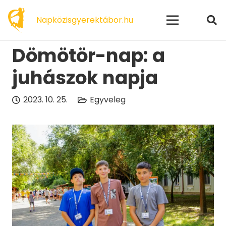
modal-check
Napközisgyerektábor.hu
Dömötör-nap: a
juhászok napja
2023. 10. 25.
Egyveleg