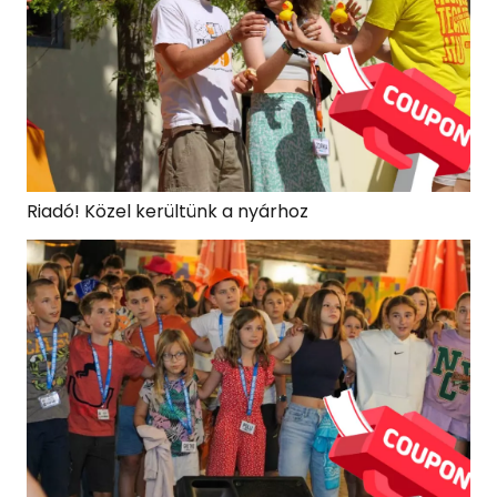
Riadó! Közel kerültünk a nyárhoz