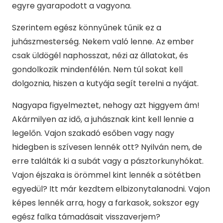
egyre gyarapodott a vagyona.
Szerintem egész könnyűnek tűnik ez a
juhászmesterség. Nekem való lenne. Az ember
csak üldögél naphosszat, nézi az állatokat, és
gondolkozik mindenfélén. Nem túl sokat kell
dolgoznia, hiszen a kutyája segít terelni a nyájat.
Nagyapa figyelmeztet, nehogy azt higgyem ám!
Akármilyen az idő, a juhásznak kint kell lennie a
legelőn. Vajon szakadó esőben vagy nagy
hidegben is szívesen lennék ott? Nyilván nem, de
erre találták ki a subát vagy a pásztorkunyhókat.
Vajon éjszaka is örömmel kint lennék a sötétben
egyedül? Itt már kezdtem elbizonytalanodni. Vajon
képes lennék arra, hogy a farkasok, sokszor egy
egész falka támadásait visszaverjem?