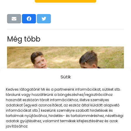
Még több
Sütik
Kedves látogatónk! Mi és a partnereink információkat, sütiket stb.
tárolunk vagy hozzáférünk a böngészéshez/regisztrációhoz
használt eszközön tárolt információkhoz, illetve személyes
adatokat (egyedi azonosítókat, az eszköz által küldött alapvető
információkat stb.) kezelünk személyre szabott hirdetések és
tartalmak nyújtásához, hirdetés- és tartalomméréshez, nézettségi
adatok gyűjtéséhez, valamint termékek kifejlesztéséhez és azok
javításához.
Csekkold a saját gyerekkorodat!