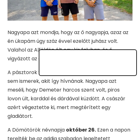
Nagyapa azt mondja, hogy az ő nagyapja, azaz az
én ükapám úgy száz évvel ezelőtt juhász volt.
Valahol az Alföldön élt egy kis faluban, és ő
vigyázott az emberek juhaira.
A pásztorok védőszentje Dömötör. Fura név. Senkit
sem ismerek, akit így hívnának. Nagyapa azt
meséli, hogy Demeter harcos szent volt, piros
lovon ült, karddal és dárdával küzdött. A császár
azért végeztette ki, mert megtérített egy
gladiátort.
A Dömötörök névnapja
október 26.
Ezen a napon
terelték be az addig szabadon legeltetett