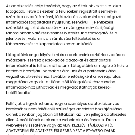
Az adatkezelés célja továbbá, hogy az általunk kezelt site-okra
látogatók, illetve az ezeken a felületeken regisztrált személyek
számára olvasói élményt, tájékoztatást, valamint szerteágazó
információszolgáltatást nyújtsunk, ezenkívül – jelentkezési
szándék/regisztráció esetén – a nyári gyermek- és ifjúsági
táborainkban való részvételhez biztosítsuk a támogatói és a
jelentkezési, valamint a számlázási feltételeket és a
táborszervezéssel kapcsolatos kommunikációt.
Látogatóink engedélyével mi és a partnereink eszközleolvasásos
módszerrel szerzett geolokációs adatokat és azonosítási
információkat is felhasználhatunk. Látogatóink a megfelelő helyre
kattintva hozzájárulhatnak az általunk és a partnereink által
végzett adatkezeléshez. További lehetőségként a hozzájárulás
megadása vagy elutasítása előtt látogatóink részletesebb
Napközisgyerektábor.hu
információkhoz juthatnak, és megváltoztathatják kereső-
beállításaikat.
Felhívjuk a figyelmet arra, hogy a személyes adatok bizonyos
kezeléséhez nem feltétlenül szükséges az érintett hozzájárulása,
akinek azonban jogában áll tiltakozni az ilyen jellegű adatkezelés
Navigáció
ellen. A beállítások csak erre a weboldalra érvényesek. Erre a
webhelyre visszatérve vagy az ADATKEZELÉSI TÁJÉKOZTATÓ,
Táboringer
ADATVÉDELMI ÉS ADATKEZELÉSI SZABÁLYZAT A PT-WEBOLDALAK