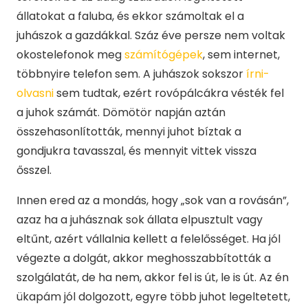
állatokat a faluba, és ekkor számoltak el a
juhászok a gazdákkal. Száz éve persze nem voltak
okostelefonok meg
számítógépek
, sem internet,
többnyire telefon sem. A juhászok sokszor
írni-
olvasni
sem tudtak, ezért rovópálcákra vésték fel
a juhok számát. Dömötör napján aztán
összehasonlították, mennyi juhot bíztak a
gondjukra tavasszal, és mennyit vittek vissza
ősszel.
Innen ered az a mondás, hogy „sok van a rovásán”,
azaz ha a juhásznak sok állata elpusztult vagy
eltűnt, azért vállalnia kellett a felelősséget. Ha jól
végezte a dolgát, akkor meghosszabbították a
szolgálatát, de ha nem, akkor fel is út, le is út. Az én
ükapám jól dolgozott, egyre több juhot legeltetett,