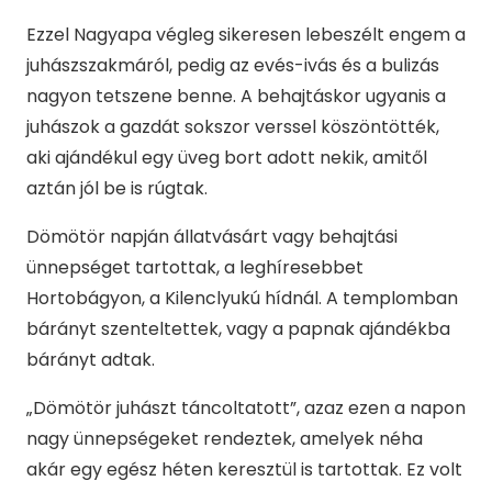
Ezzel Nagyapa végleg sikeresen lebeszélt engem a
juhászszakmáról, pedig az evés-ivás és a bulizás
nagyon tetszene benne. A behajtáskor ugyanis a
juhászok a gazdát sokszor verssel köszöntötték,
aki ajándékul egy üveg bort adott nekik, amitől
aztán jól be is rúgtak.
Dömötör napján állatvásárt vagy behajtási
ünnepséget tartottak, a leghíresebbet
Hortobágyon, a Kilenclyukú hídnál. A templomban
bárányt szenteltettek, vagy a papnak ajándékba
bárányt adtak.
„Dömötör juhászt táncoltatott”, azaz ezen a napon
nagy ünnepségeket rendeztek, amelyek néha
akár egy egész héten keresztül is tartottak. Ez volt