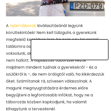
A
nyári táborok
kiválasztásánál legyünk
körültekintőek! Nem kell túlizgulni, a gyerekünk
megfelelő kezekben lesz, ha nem egy tavasszal
találomra összeverbuvált táboroztatói csapatra
voksolunk, akikről három félismerősön kívül senki
nem hallott. A tapasztalt táborszervezők
majdnem mindent tudnak a gyerekekről – és a
szülőkről is –, de nem ördögtől való, ha kikérdezzük
őket. Számítanak rá, szívesen válaszolnak. A
magunk megnyugtatására érdemes előre
begyűjteni a legfontosabb infókat, hogy ne a
táborozás közben kapkodjunk, ha valamit
kihagytunk a tervezésnél.