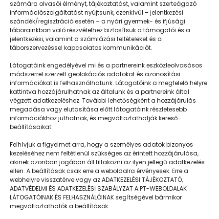
számára olvasói élményt, tájékoztatást, valamint szerteágazó
információszolgáltatást nyújtsunk, ezenkívül – jelentkezési
szándék/regisztráció esetén – a nyári gyermek- és ifjúsági
táborainkban való részvételhez biztosítsuk a támogatói és a
jelentkezési, valamint a számlázási feltételeket és a
táborszervezéssel kapcsolatos kommunikációt.
Látogatóink engedélyével mi és a partnereink eszközleolvasásos
módszerrel szerzett geolokációs adatokat és azonosítási
információkat is felhasználhatunk. Látogatóink a megfelelő helyre
kattintva hozzájárulhatnak az általunk és a partnereink által
végzett adatkezeléshez. További lehetőségként a hozzájárulás
megadása vagy elutasítása előtt látogatóink részletesebb
Napközisgyerektábor.hu
információkhoz juthatnak, és megváltoztathatják kereső-
beállításaikat.
Felhívjuk a figyelmet arra, hogy a személyes adatok bizonyos
kezeléséhez nem feltétlenül szükséges az érintett hozzájárulása,
akinek azonban jogában áll tiltakozni az ilyen jellegű adatkezelés
Navigáció
ellen. A beállítások csak erre a weboldalra érvényesek. Erre a
webhelyre visszatérve vagy az ADATKEZELÉSI TÁJÉKOZTATÓ,
Táboringer
ADATVÉDELMI ÉS ADATKEZELÉSI SZABÁLYZAT A PT-WEBOLDALAK
LÁTOGATÓINAK ÉS FELHASZNÁLÓINAK segítségével bármikor
Egyveleg
megváltoztathatók a beállítások.
Nyári ötlet