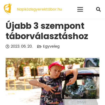
modal-check
Napközisgyerektábor.hu
Újabb 3 szempont
táborválasztáshoz
2023. 06. 20.
Egyveleg