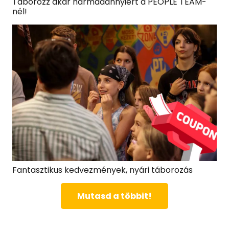
Táborozz akár harmadannyiért a PEOPLE TEAM-
nél!
Fantasztikus kedvezmények, nyári táborozás
Mutasd a többit!