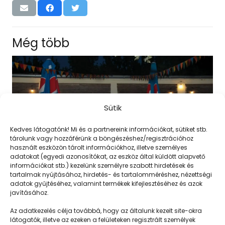
Még több
Sütik
Kedves látogatónk! Mi és a partnereink információkat, sütiket stb.
tárolunk vagy hozzáférünk a böngészéshez/regisztrációhoz
használt eszközön tárolt információkhoz, illetve személyes
adatokat (egyedi azonosítókat, az eszköz által küldött alapvető
információkat stb.) kezelünk személyre szabott hirdetések és
tartalmak nyújtásához, hirdetés- és tartalomméréshez, nézettségi
adatok gyűjtéséhez, valamint termékek kifejlesztéséhez és azok
javításához.
Csizma, csengő, labda és a szárnyasok
Az adatkezelés célja továbbá, hogy az általunk kezelt site-okra
látogatók, illetve az ezeken a felületeken regisztrált személyek