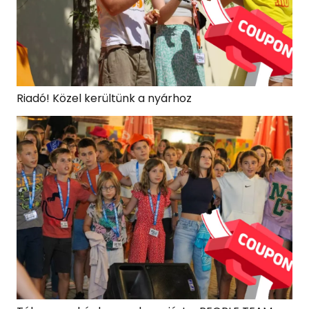
Riadó! Közel kerültünk a nyárhoz