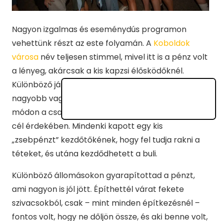
Nagyon izgalmas és eseménydús programon
vehettünk részt az este folyamán. A
Koboldok
városa
név teljesen stimmel, mivel itt is a pénz volt
a lényeg, akárcsak a kis kapzsi élősködőknél.
Különböző játékokon vettél részt, és kisebb-
nagyobb vagyonra tehettél szert, amit sajnálatos
módon a csapatod bankárának kellett adnod a jó
cél érdekében. Mindenki kapott egy kis
„zsebpénzt” kezdőtőkének, hogy fel tudja rakni a
téteket, és utána kezdődhetett a buli.
Különböző állomásokon gyarapítottad a pénzt,
ami nagyon is jól jött. Építhettél várat fekete
szivacsokból, csak – mint minden építkezésnél –
fontos volt, hogy ne dőljön össze, és aki benne volt,