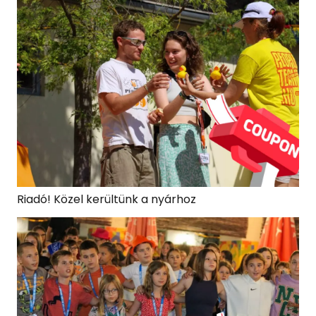
Riadó! Közel kerültünk a nyárhoz