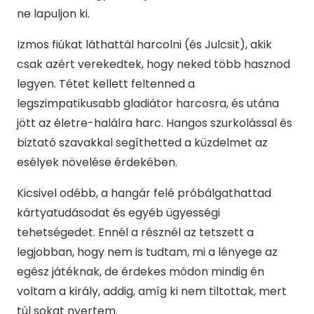
ne lapuljon ki.
Izmos fiúkat láthattál harcolni (és Julcsit), akik
csak azért verekedtek, hogy neked több hasznod
legyen. Tétet kellett feltenned a
legszimpatikusabb gladiátor harcosra, és utána
jött az életre-halálra harc. Hangos szurkolással és
biztató szavakkal segíthetted a küzdelmet az
esélyek növelése érdekében.
Kicsivel odébb, a hangár felé próbálgathattad
kártyatudásodat és egyéb ügyességi
tehetségedet. Ennél a résznél az tetszett a
legjobban, hogy nem is tudtam, mi a lényege az
egész játéknak, de érdekes módon mindig én
voltam a király, addig, amíg ki nem tiltottak, mert
túl sokat nyertem.