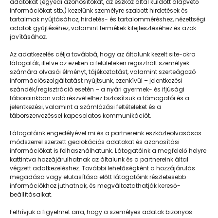
adatokat (egyedi azonosítókat, az eszköz által küldött alapvető
információkat stb.) kezelünk személyre szabott hirdetések és
tartalmak nyújtásához, hirdetés- és tartalomméréshez, nézettségi
adatok gyűjtéséhez, valamint termékek kifejlesztéséhez és azok
javításához.
Beszélgessetek, fejlődjön az agy!
Az adatkezelés célja továbbá, hogy az általunk kezelt site-okra
látogatók, illetve az ezeken a felületeken regisztrált személyek
számára olvasói élményt, tájékoztatást, valamint szerteágazó
információszolgáltatást nyújtsunk, ezenkívül – jelentkezési
szándék/regisztráció esetén – a nyári gyermek- és ifjúsági
táborainkban való részvételhez biztosítsuk a támogatói és a
jelentkezési, valamint a számlázási feltételeket és a
táborszervezéssel kapcsolatos kommunikációt.
Látogatóink engedélyével mi és a partnereink eszközleolvasásos
módszerrel szerzett geolokációs adatokat és azonosítási
információkat is felhasználhatunk. Látogatóink a megfelelő helyre
kattintva hozzájárulhatnak az általunk és a partnereink által
végzett adatkezeléshez. További lehetőségként a hozzájárulás
megadása vagy elutasítása előtt látogatóink részletesebb
Napközisgyerektábor.hu
információkhoz juthatnak, és megváltoztathatják kereső-
beállításaikat.
Felhívjuk a figyelmet arra, hogy a személyes adatok bizonyos