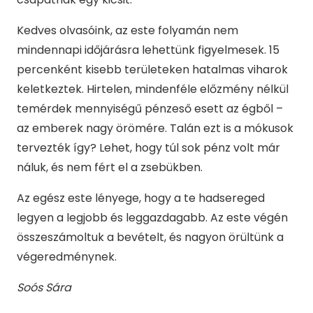
Kedves olvasóink, az este folyamán nem
mindennapi időjárásra lehettünk figyelmesek. 15
percenként kisebb területeken hatalmas viharok
keletkeztek. Hirtelen, mindenféle előzmény nélkül
temérdek mennyiségű pénzeső esett az égből –
az emberek nagy örömére. Talán ezt is a mókusok
tervezték így? Lehet, hogy túl sok pénz volt már
náluk, és nem fért el a zsebükben.
Az egész este lényege, hogy a te hadsereged
legyen a legjobb és leggazdagabb. Az este végén
összeszámoltuk a bevételt, és nagyon örültünk a
végeredménynek.
Soós Sára