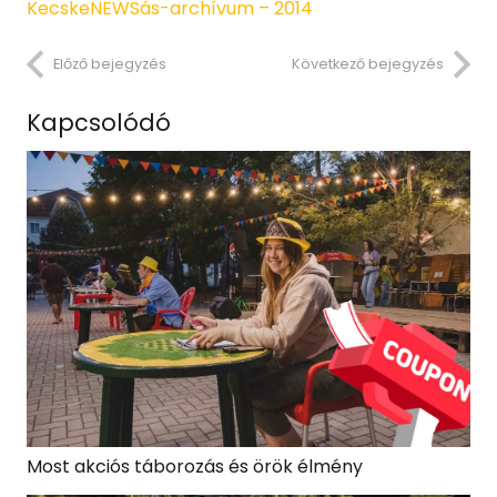
KecskeNEWSás-archívum – 2014
Előző bejegyzés
Következő bejegyzés
Kapcsolódó
Most akciós táborozás és örök élmény