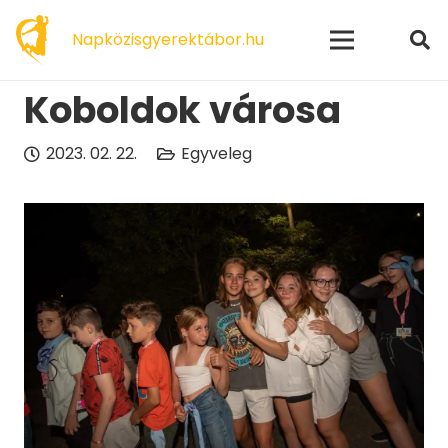
modal-check
Napközisgyerektábor.hu
Koboldok városa
2023. 02. 22.
Egyveleg