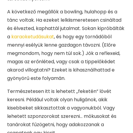
A következő megállók a bowling, hulahopp és a
tánc voltak. Ha ezeket lelkiismeretesen csináltad
és élvezted, kaphattál jutalmat. Sokan kipróbálták
a
karaoketudásukat
, és hogy egy tornádóból
mennyi esélyük lenne gazdagon távozni. (Előre
megmondom, hogy nem túl sok.) Jók a reflexeid,
magas az erőnléted, vagy csak a tippelőkédet
akarod villogtatni? Ezeket is kihasználhattad e
gyönyörű este folyamán.
Természetesen itt is lehetett „feketén” lóvét
keresni. Például voltak olyan huligánok, akik
kisebbeket sikkasztottak a vagyonukból. Vagy
lehetett szponzorokat szerezni… mókusokat és
tanárokat fűzögetni, hogy adakozzanak a
csapatnak egy kicsit.