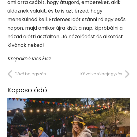
ami arra csábít, hogy átugord, embereket, akik
üldöznek valakit, és te is azt érzed, hogy
menekülnöd kell. Érdemes időt szánni rá egy esős
napon, majd amikor újra kisüt a nap, kipróbálni a
házad előtti aszfalton. Jó nézelődést és alkotást
kívánok neked!
Kropokné Kiss Éva
Előző bejegyzés
Következő bejegyzés
Kapcsolódó