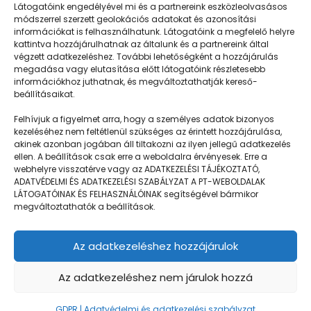
Látogatóink engedélyével mi és a partnereink eszközleolvasásos
módszerrel szerzett geolokációs adatokat és azonosítási
információkat is felhasználhatunk. Látogatóink a megfelelő helyre
kattintva hozzájárulhatnak az általunk és a partnereink által
végzett adatkezeléshez. További lehetőségként a hozzájárulás
megadása vagy elutasítása előtt látogatóink részletesebb
Napközisgyerektábor.hu
információkhoz juthatnak, és megváltoztathatják kereső-
beállításaikat.
Felhívjuk a figyelmet arra, hogy a személyes adatok bizonyos
kezeléséhez nem feltétlenül szükséges az érintett hozzájárulása,
akinek azonban jogában áll tiltakozni az ilyen jellegű adatkezelés
Navigáció
ellen. A beállítások csak erre a weboldalra érvényesek. Erre a
webhelyre visszatérve vagy az ADATKEZELÉSI TÁJÉKOZTATÓ,
Táboringer
ADATVÉDELMI ÉS ADATKEZELÉSI SZABÁLYZAT A PT-WEBOLDALAK
LÁTOGATÓINAK ÉS FELHASZNÁLÓINAK segítségével bármikor
Egyveleg
megváltoztathatók a beállítások.
Nyári ötlet
Az adatkezeléshez hozzájárulok
Kamera
GDPR | Adatvédelmi és adatkezelési szabályzat
Az adatkezeléshez nem járulok hozzá
GDPR | Adatvédelmi és adatkezelési szabályzat