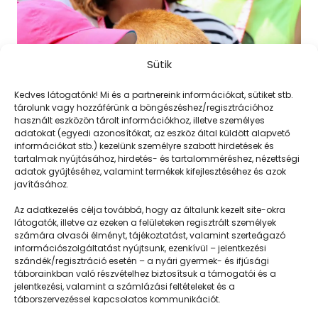
Sütik
Kedves látogatónk! Mi és a partnereink információkat, sütiket stb.
tárolunk vagy hozzáférünk a böngészéshez/regisztrációhoz
használt eszközön tárolt információkhoz, illetve személyes
adatokat (egyedi azonosítókat, az eszköz által küldött alapvető
információkat stb.) kezelünk személyre szabott hirdetések és
tartalmak nyújtásához, hirdetés- és tartalomméréshez, nézettségi
adatok gyűjtéséhez, valamint termékek kifejlesztéséhez és azok
javításához.
Kagylógyűjtés 2.
Az adatkezelés célja továbbá, hogy az általunk kezelt site-okra
látogatók, illetve az ezeken a felületeken regisztrált személyek
számára olvasói élményt, tájékoztatást, valamint szerteágazó
információszolgáltatást nyújtsunk, ezenkívül – jelentkezési
szándék/regisztráció esetén – a nyári gyermek- és ifjúsági
táborainkban való részvételhez biztosítsuk a támogatói és a
jelentkezési, valamint a számlázási feltételeket és a
táborszervezéssel kapcsolatos kommunikációt.