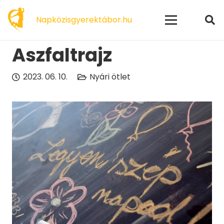
modal-check
Napközisgyerektábor.hu
Aszfaltrajz
2023. 06. 10.
Nyári ötlet