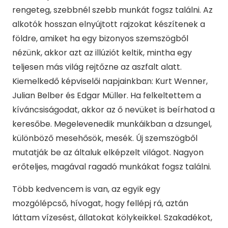
rengeteg, szebbnél szebb munkát fogsz találni. Az
alkotók hosszan elnyújtott rajzokat készítenek a
földre, amiket ha egy bizonyos szemszögből
nézünk, akkor azt az illúziót keltik, mintha egy
teljesen más világ rejtőzne az aszfalt alatt.
Kiemelkedő képviselői napjainkban: Kurt Wenner,
Julian Belber és Edgar Müller. Ha felkeltettem a
kíváncsiságodat, akkor az ő nevüket is beírhatod a
keresőbe. Megelevenedik munkáikban a dzsungel,
különböző mesehősök, mesék. Új szemszögből
mutatják be az általuk elképzelt világot. Nagyon
erőteljes, magával ragadó munkákat fogsz találni.
Több kedvencem is van, az egyik egy
mozgólépcső, hívogat, hogy fellépj rá, aztán
láttam vízesést, állatokat kölykeikkel. Szakadékot,