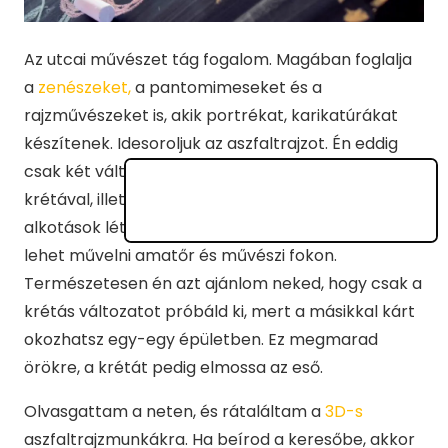
Az utcai művészet tág fogalom. Magában foglalja
a
zenészeket,
a pantomimeseket és a
rajzművészeket is, akik portrékat, karikatúrákat
készítenek. Idesoroljuk az aszfaltrajzot. Én eddig
csak két változatát ismertem, az útra rajzolást
krétával, illetve a festékes flakonnal történő
alkotások létrehozását, a graffitit. Mindkettőt
lehet művelni amatőr és művészi fokon.
Természetesen én azt ajánlom neked, hogy csak a
krétás változatot próbáld ki, mert a másikkal kárt
okozhatsz egy-egy épületben. Ez megmarad
örökre, a krétát pedig elmossa az eső.
Olvasgattam a neten, és rátaláltam a
3D-s
aszfaltrajzmunkákra. Ha beírod a keresőbe, akkor