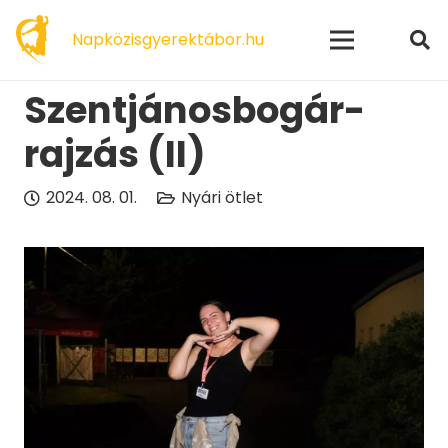
modal-check
Napközisgyerektábor.hu
Szentjánosbogár-
rajzás (II)
2024. 08. 01.
Nyári ötlet