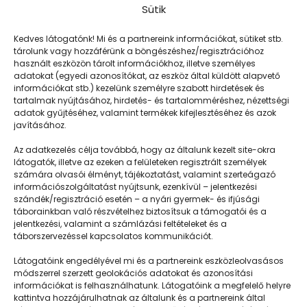
Sütik
Kedves látogatónk! Mi és a partnereink információkat, sütiket stb.
tárolunk vagy hozzáférünk a böngészéshez/regisztrációhoz
használt eszközön tárolt információkhoz, illetve személyes
adatokat (egyedi azonosítókat, az eszköz által küldött alapvető
információkat stb.) kezelünk személyre szabott hirdetések és
tartalmak nyújtásához, hirdetés- és tartalomméréshez, nézettségi
adatok gyűjtéséhez, valamint termékek kifejlesztéséhez és azok
javításához.
Naplemente
Az adatkezelés célja továbbá, hogy az általunk kezelt site-okra
látogatók, illetve az ezeken a felületeken regisztrált személyek
számára olvasói élményt, tájékoztatást, valamint szerteágazó
információszolgáltatást nyújtsunk, ezenkívül – jelentkezési
szándék/regisztráció esetén – a nyári gyermek- és ifjúsági
táborainkban való részvételhez biztosítsuk a támogatói és a
jelentkezési, valamint a számlázási feltételeket és a
táborszervezéssel kapcsolatos kommunikációt.
Látogatóink engedélyével mi és a partnereink eszközleolvasásos
módszerrel szerzett geolokációs adatokat és azonosítási
információkat is felhasználhatunk. Látogatóink a megfelelő helyre
kattintva hozzájárulhatnak az általunk és a partnereink által