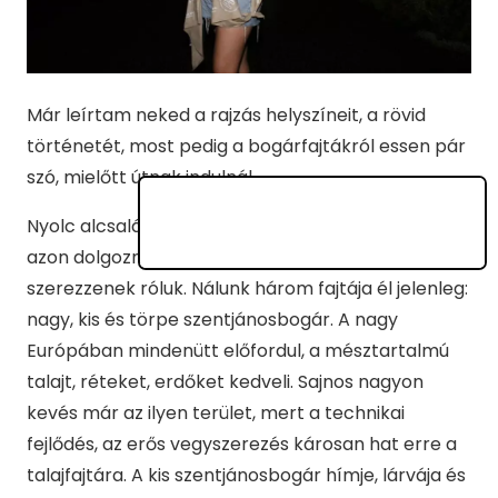
Már leírtam neked a rajzás helyszíneit, a rövid
történetét, most pedig a bogárfajtákról essen pár
szó, mielőtt útnak indulnál.
Nyolc alcsaládot ismernek a tudósok, és mindig
azon dolgoznak, hogy minél több ismeretet
szerezzenek róluk. Nálunk három fajtája él jelenleg:
nagy, kis és törpe szentjánosbogár. A nagy
Európában mindenütt előfordul, a mésztartalmú
talajt, réteket, erdőket kedveli. Sajnos nagyon
kevés már az ilyen terület, mert a technikai
fejlődés, az erős vegyszerezés károsan hat erre a
talajfajtára. A kis szentjánosbogár hímje, lárvája és