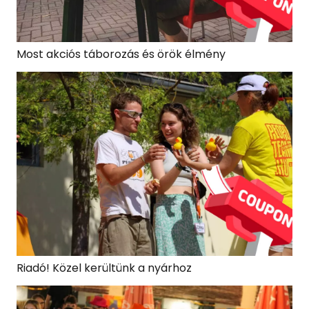
Most akciós táborozás és örök élmény
Riadó! Közel kerültünk a nyárhoz