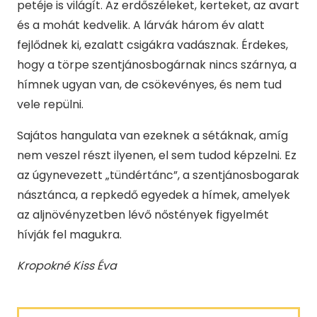
petéje is világít. Az erdőszéleket, kerteket, az avart
és a mohát kedvelik. A lárvák három év alatt
fejlődnek ki, ezalatt csigákra vadásznak. Érdekes,
hogy a törpe szentjánosbogárnak nincs szárnya, a
hímnek ugyan van, de csökevényes, és nem tud
vele repülni.
Sajátos hangulata van ezeknek a sétáknak, amíg
nem veszel részt ilyenen, el sem tudod képzelni. Ez
az úgynevezett „tündértánc”, a szentjánosbogarak
násztánca, a repkedő egyedek a hímek, amelyek
az aljnövényzetben lévő nőstények figyelmét
hívják fel magukra.
Kropokné Kiss Éva