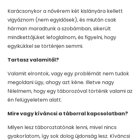
Karácsonykor a nővérem két kislányára kellett
vigyáznom (nem egyidősek), és miután csak
hárman maradtunk a szobámban, sikerült
mindkettőjüket lefoglalnom, és figyelni, hogy
egyikükkel se történjen semmi.
Tartasz valamitől?
Valamit elrontok, vagy egy problémát nem tudok
megoldani úgy, ahogy azt kéne. Illetve nagy
félelmem, hogy egy táborozóval történik valami az
én felügyeletem alatt.
Mire vagy kíváncsi a táborral kapcsolatban?
Milyen lesz táboroztatónak lenni, mivel nincs
gyakorlatom, így sok dolog újdonság lesz. Kíváncsi