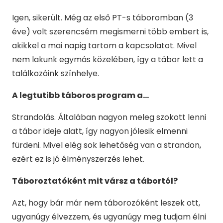
Igen, sikerült. Még az első PT-s táboromban (3
éve) volt szerencsém megismerni több embert is,
akikkel a mai napig tartom a kapcsolatot. Mivel
nem lakunk egymás közelében, így a tábor lett a
találkozóink színhelye.
A legtutibb táboros program a…
Strandolás. Általában nagyon meleg szokott lenni
a tábor ideje alatt, így nagyon jólesik elmenni
fürdeni. Mivel elég sok lehetőség van a strandon,
ezért ez is jó élményszerzés lehet.
Táboroztatóként mit vársz a tábortól?
Azt, hogy bár már nem táborozóként leszek ott,
ugyanúgy élvezzem, és ugyanúgy meg tudjam élni