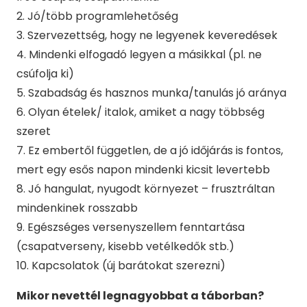
2. Jó/több programlehetőség
3. Szervezettség, hogy ne legyenek keveredések
4. Mindenki elfogadó legyen a másikkal (pl. ne
csúfolja ki)
5. Szabadság és hasznos munka/tanulás jó aránya
6. Olyan ételek/ italok, amiket a nagy többség
szeret
7. Ez embertől független, de a jó időjárás is fontos,
mert egy esős napon mindenki kicsit levertebb
8. Jó hangulat, nyugodt környezet – frusztráltan
mindenkinek rosszabb
9. Egészséges versenyszellem fenntartása
(csapatverseny, kisebb vetélkedők stb.)
10. Kapcsolatok (új barátokat szerezni)
Mikor nevettél legnagyobbat a táborban?