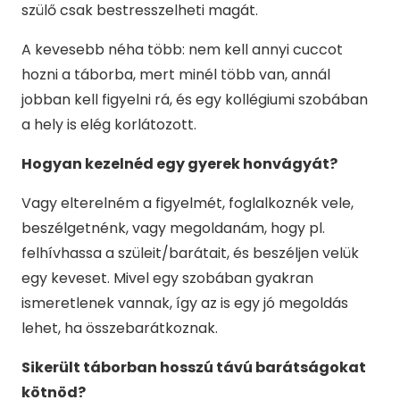
szülő csak bestresszelheti magát.
A kevesebb néha több: nem kell annyi cuccot
hozni a táborba, mert minél több van, annál
jobban kell figyelni rá, és egy kollégiumi szobában
a hely is elég korlátozott.
Hogyan kezelnéd egy gyerek honvágyát?
Vagy elterelném a figyelmét, foglalkoznék vele,
beszélgetnénk, vagy megoldanám, hogy pl.
felhívhassa a szüleit/barátait, és beszéljen velük
egy keveset. Mivel egy szobában gyakran
ismeretlenek vannak, így az is egy jó megoldás
lehet, ha összebarátkoznak.
Sikerült táborban hosszú távú barátságokat
kötnöd?