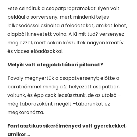
Este csináltuk a csapatprogramokat. Ilyen volt
például a sorverseny, mert mindenki teljes
lelkesedéssel csinálta a feladatokat, amiket lehet,
alapból kinevetett volna. A Ki mit tud? versenyez
még ezzel, mert sokan készültek nagyon kreatív
és vicces előadásokkal.
Melyik volt a legjobb tábori pillanat?
Tavaly megnyertük a csapatversenyt; előtte a
barátnőmmel mindig a 2. helyezett csapatban
voltunk, és épp csak lecsúsztunk, de az utolsó –
még táborozóként megélt –táborunkat ez
megkoronázta.
Fantasztikus sikerélményed volt gyerekekkel,
amikor…