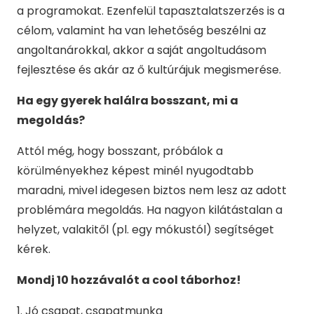
a programokat. Ezenfelül tapasztalatszerzés is a
célom, valamint ha van lehetőség beszélni az
angoltanárokkal, akkor a saját angoltudásom
fejlesztése és akár az ő kultúrájuk megismerése.
Ha egy gyerek halálra bosszant, mi a
megoldás?
Attól még, hogy bosszant, próbálok a
körülményekhez képest minél nyugodtabb
maradni, mivel idegesen biztos nem lesz az adott
problémára megoldás. Ha nagyon kilátástalan a
helyzet, valakitől (pl. egy mókustól) segítséget
kérek.
Mondj 10 hozzávalót a cool táborhoz!
1. Jó csapat, csapatmunka