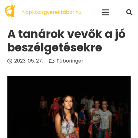
modal-check
Napközisgyerektábor.hu
A tanárok vevők a jó
beszélgetésekre
2023. 05. 27.
Táboringer