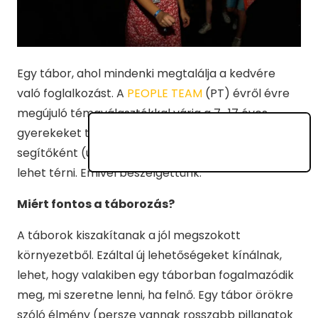
Egy tábor, ahol mindenki megtalálja a kedvére
való foglalkozást. A
PEOPLE TEAM
(PT) évről évre
megújuló témaválasztékkal várja a 7–17 éves
gyerekeket táboraiba, ahová a 17 éves kort elérve
segítőként (ún. mókusként) és tanárként is vissza
lehet térni. Emivel beszélgettünk.
Miért fontos a táborozás?
A táborok kiszakítanak a jól megszokott
környezetből. Ezáltal új lehetőségeket kínálnak,
lehet, hogy valakiben egy táborban fogalmazódik
meg, mi szeretne lenni, ha felnő. Egy tábor örökre
szóló élmény (persze vannak rosszabb pillanatok