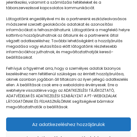
jelentkezési, valamint a számlázási feltételeket és a
táborszervezéssel kapcsolatos kommunikációt.
Látogatóink engedélyével mi és a partnereink eszközleolvasásos
módszerrel szerzett geolokációs adatokat és azonosítási
információkat is felhasználhatunk. Látogatóink a megfelelő helyre
kattintva hozzájárulhatnak az általunk és a partnereink által
végzett adatkezeléshez. További lehetőségként a hozzájárulás
megadása vagy elutasítása előtt látogatóink részletesebb
Napközisgyerektábor.hu
információkhoz juthatnak, és megváltoztathatják kereső-
beállításaikat.
Felhívjuk a figyelmet arra, hogy a személyes adatok bizonyos
kezeléséhez nem feltétlenül szükséges az érintett hozzájárulása,
akinek azonban jogában áll tiltakozni az ilyen jellegű adatkezelés
Navigáció
ellen. A beállítások csak erre a weboldalra érvényesek. Erre a
webhelyre visszatérve vagy az ADATKEZELÉSI TÁJÉKOZTATÓ,
Táboringer
ADATVÉDELMI ÉS ADATKEZELÉSI SZABÁLYZAT A PT-WEBOLDALAK
LÁTOGATÓINAK ÉS FELHASZNÁLÓINAK segítségével bármikor
Egyveleg
megváltoztathatók a beállítások.
Nyári ötlet
Az adatkezeléshez hozzájárulok
Kamera
GDPR | Adatvédelmi és adatkezelési szabályzat