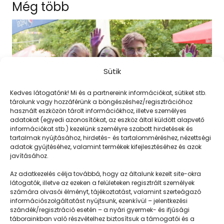
Még több
Sütik
Kedves látogatónk! Mi és a partnereink információkat, sütiket stb.
tárolunk vagy hozzáférünk a böngészéshez/regisztrációhoz
használt eszközön tárolt információkhoz, illetve személyes
adatokat (egyedi azonosítókat, az eszköz által küldött alapvető
információkat stb.) kezelünk személyre szabott hirdetések és
tartalmak nyújtásához, hirdetés- és tartalomméréshez, nézettségi
adatok gyűjtéséhez, valamint termékek kifejlesztéséhez és azok
javításához.
Élvezd, hogy itt lehetsz!
Az adatkezelés célja továbbá, hogy az általunk kezelt site-okra
látogatók, illetve az ezeken a felületeken regisztrált személyek
számára olvasói élményt, tájékoztatást, valamint szerteágazó
információszolgáltatást nyújtsunk, ezenkívül – jelentkezési
szándék/regisztráció esetén – a nyári gyermek- és ifjúsági
táborainkban való részvételhez biztosítsuk a támogatói és a