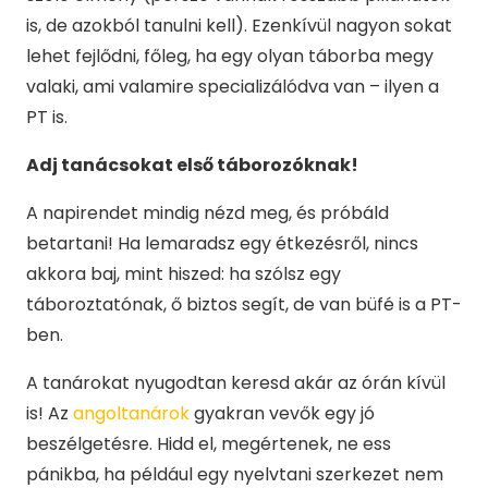
is, de azokból tanulni kell). Ezenkívül nagyon sokat
lehet fejlődni, főleg, ha egy olyan táborba megy
valaki, ami valamire specializálódva van – ilyen a
PT is.
Adj tanácsokat első táborozóknak!
A napirendet mindig nézd meg, és próbáld
betartani! Ha lemaradsz egy étkezésről, nincs
akkora baj, mint hiszed: ha szólsz egy
táboroztatónak, ő biztos segít, de van büfé is a PT-
ben.
A tanárokat nyugodtan keresd akár az órán kívül
is! Az
angoltanárok
gyakran vevők egy jó
beszélgetésre. Hidd el, megértenek, ne ess
pánikba, ha például egy nyelvtani szerkezet nem