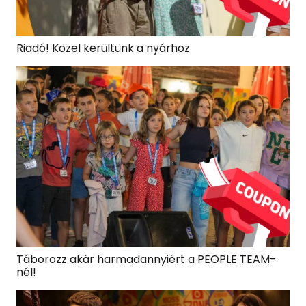
Riadó! Közel kerültünk a nyárhoz
Táborozz akár harmadannyiért a PEOPLE TEAM-
nél!