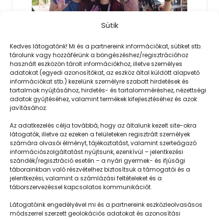
Sütik
Kedves látogatónk! Mi és a partnereink információkat, sütiket stb.
tárolunk vagy hozzáférünk a böngészéshez/regisztrációhoz
használt eszközön tárolt információkhoz, illetve személyes
2023. 06. 25.
adatokat (egyedi azonosítókat, az eszköz által küldött alapvető
információkat stb.) kezelünk személyre szabott hirdetések és
Táboroztatóként is maradandó
tartalmak nyújtásához, hirdetés- és tartalomméréshez, nézettségi
élmények várnak
adatok gyűjtéséhez, valamint termékek kifejlesztéséhez és azok
Lehet annyira szeretni a nyári
javításához.
táborokat, hogy felnőttként is részt
Az adatkezelés célja továbbá, hogy az általunk kezelt site-okra
látogatók, illetve az ezeken a felületeken regisztrált személyek
veszel rajtuk? Naná, ha táboroztatóvá…
számára olvasói élményt, tájékoztatást, valamint szerteágazó
információszolgáltatást nyújtsunk, ezenkívül – jelentkezési
szándék/regisztráció esetén – a nyári gyermek- és ifjúsági
táborainkban való részvételhez biztosítsuk a támogatói és a
Még több
jelentkezési, valamint a számlázási feltételeket és a
táborszervezéssel kapcsolatos kommunikációt.
Látogatóink engedélyével mi és a partnereink eszközleolvasásos
módszerrel szerzett geolokációs adatokat és azonosítási