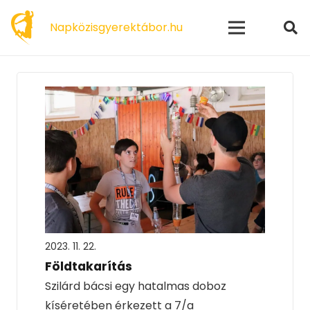
modal-check
Napközisgyerektábor.hu
2023. 11. 22.
Földtakarítás
Szilárd bácsi egy hatalmas doboz
kíséretében érkezett a 7/a