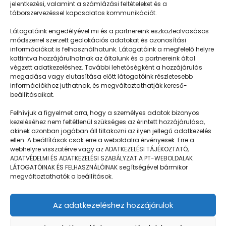
jelentkezési, valamint a számlázási feltételeket és a
táborszervezéssel kapcsolatos kommunikációt.
Látogatóink engedélyével mi és a partnereink eszközleolvasásos
módszerrel szerzett geolokációs adatokat és azonosítási
információkat is felhasználhatunk. Látogatóink a megfelelő helyre
kattintva hozzájárulhatnak az általunk és a partnereink által
végzett adatkezeléshez. További lehetőségként a hozzájárulás
megadása vagy elutasítása előtt látogatóink részletesebb
Napközisgyerektábor.hu
információkhoz juthatnak, és megváltoztathatják kereső-
beállításaikat.
Felhívjuk a figyelmet arra, hogy a személyes adatok bizonyos
kezeléséhez nem feltétlenül szükséges az érintett hozzájárulása,
akinek azonban jogában áll tiltakozni az ilyen jellegű adatkezelés
Navigáció
ellen. A beállítások csak erre a weboldalra érvényesek. Erre a
webhelyre visszatérve vagy az ADATKEZELÉSI TÁJÉKOZTATÓ,
Táboringer
ADATVÉDELMI ÉS ADATKEZELÉSI SZABÁLYZAT A PT-WEBOLDALAK
LÁTOGATÓINAK ÉS FELHASZNÁLÓINAK segítségével bármikor
Egyveleg
megváltoztathatók a beállítások.
Nyári ötlet
Az adatkezeléshez hozzájárulok
Kamera
GDPR | Adatvédelmi és adatkezelési szabályzat