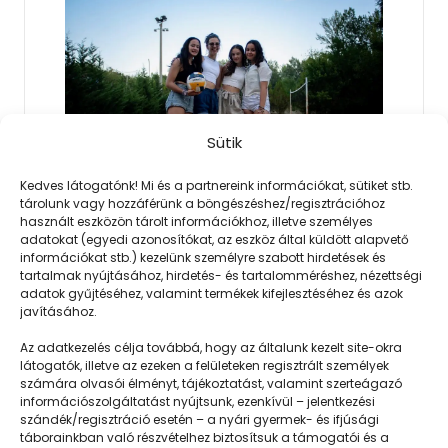
Sütik
Kedves látogatónk! Mi és a partnereink információkat, sütiket stb.
tárolunk vagy hozzáférünk a böngészéshez/regisztrációhoz
használt eszközön tárolt információkhoz, illetve személyes
2023. 06. 15.
adatokat (egyedi azonosítókat, az eszköz által küldött alapvető
A mezítlábas gyalogos
információkat stb.) kezelünk személyre szabott hirdetések és
tartalmak nyújtásához, hirdetés- és tartalomméréshez, nézettségi
Kedvenc nyári kajáink: lecsó. Nincs nyár
adatok gyűjtéséhez, valamint termékek kifejlesztéséhez és azok
lecsó nélkül. Olyannyira, hogy
javításához.
zöldségeseknél és boltokban egyaránt
Az adatkezelés célja továbbá, hogy az általunk kezelt site-okra
látogatók, illetve az ezeken a felületeken regisztrált személyek
láthatjuk…
számára olvasói élményt, tájékoztatást, valamint szerteágazó
információszolgáltatást nyújtsunk, ezenkívül – jelentkezési
szándék/regisztráció esetén – a nyári gyermek- és ifjúsági
táborainkban való részvételhez biztosítsuk a támogatói és a
Még több