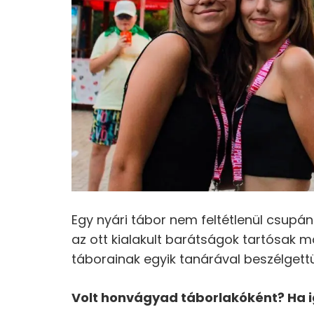
Egy nyári tábor nem feltétlenül csupán
az ott kialakult barátságok tartósak 
táborainak egyik tanárával beszélgett
Volt honvágyad táborlakóként? Ha i