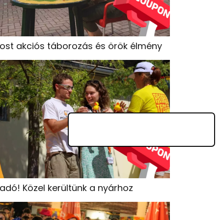
ost akciós táborozás és örök élmény
iadó! Közel kerültünk a nyárhoz