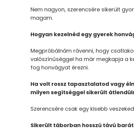
Nem nagyon, szerencsére sikerült gyo
magam.
Hogyan kezelnéd egy gyerek honvá
Megpróbálnám rávenni, hogy csatlak
valószínűséggel ha már megkapja a kez
fog honvágyat érezni.
Ha volt rossz tapasztalatod vagy é
milyen segítséggel sikerült átlendüln
Szerencsére csak egy kisebb veszekedé
Sikerült táborban hosszú távú bará