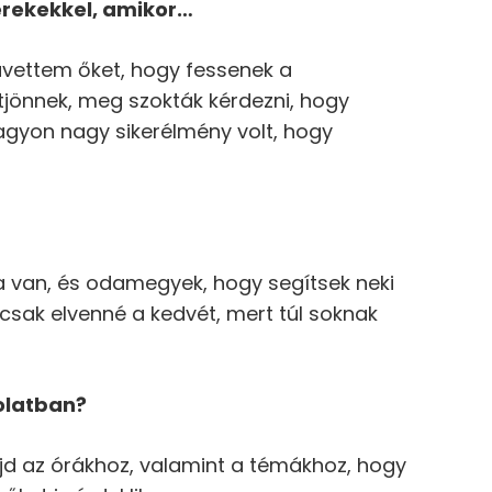
erekekkel, amikor…
ávettem őket, hogy fessenek a
jönnek, meg szokták kérdezni, hogy
agyon nagy sikerélmény volt, hogy
van, és odamegyek, hogy segítsek neki
csak elvenné a kedvét, mert túl soknak
olatban?
jd az órákhoz, valamint a témákhoz, hogy