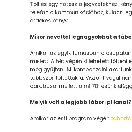
Toll és egy notesz a jegyzetekhez, ké
telefon a kommunikációhoz, kulacs, eg
érdekes könyv.
Mikor nevettél legnagyobbat a táb
Amikor az egyik turnusban a csapatun
mellett. A hét végén ki lehetett tölteni
még gyűjteni. Mi kompenzálni akartunk
többször töltöttük ki. Viszont végül n
darabosai mellett a mi 70-esünk eléggé
Melyik volt a legjobb tábori pillanat?
Amikor az esti program végén
tábortá