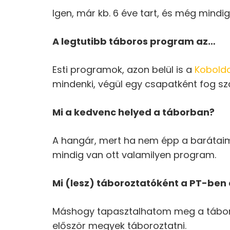
Igen, már kb. 6 éve tart, és még mindi
A legtutibb táboros program az…
Esti programok, azon belül is a
Kobold
mindenki, végül egy csapatként fog sz
Mi a kedvenc helyed a táborban?
A hangár, mert ha nem épp a barátaimm
mindig van ott valamilyen program.
Mi (lesz) táboroztatóként a PT-ben 
Máshogy tapasztalhatom meg a tábort, 
először megyek táboroztatni.