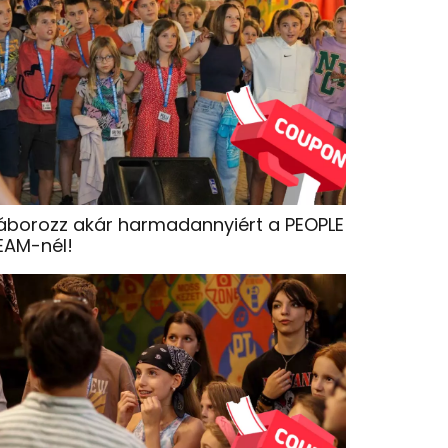
áborozz akár harmadannyiért a PEOPLE
EAM-nél!