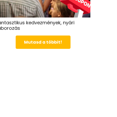
antasztikus kedvezmények, nyári
áborozás
Mutasd a többit!