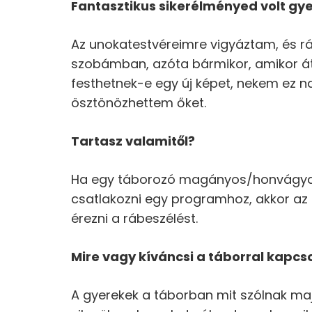
Fantasztikus sikerélményed volt gy
Az unokatestvéreimre vigyáztam, és r
szobámban, azóta bármikor, amikor át
festhetnek-e egy új képet, nekem ez n
ösztönözhettem őket.
Tartasz valamitől?
Ha egy táborozó magányos/honvágya 
csatlakozni egy programhoz, akkor az 
érezni a rábeszélést.
Mire vagy kíváncsi a táborral kapcs
A gyerekek a táborban mit szólnak ma