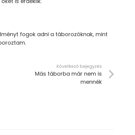
ket is érdeklik.
 élményt fogok adni a táborozóknak, mint
áboroztam.
Következő bejegyzés
Más táborba már nem is
mennék