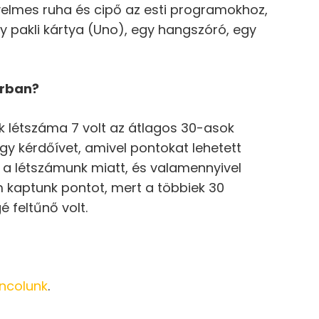
nyelmes ruha és cipő az esti programokhoz,
y pakli kártya (Uno), egy hangszóró, egy
orban?
k létszáma 7 volt az átlagos 30-asok
 egy kérdőívet, amivel pontokat lehetett
 a létszámunk miatt, és valamennyivel
em kaptunk pontot, mert a többiek 30
 feltűnő volt.
ncolunk
.