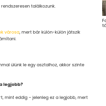
g rendszeresen találkozunk.
F
t
ok városa
, mert bár külön-külön játszik
ámítani.
al ülünk le egy asztalhoz, akkor szinte
a legjobb?
mint eddig – jelenleg ez a legjobb, mert