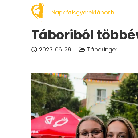
Napközisgyerektábor.hu
Táboriból több
2023. 06. 29.
Táboringer