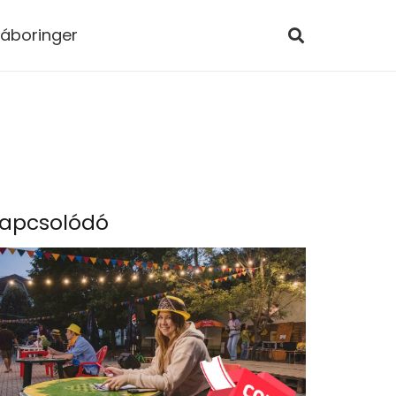
áboringer
apcsolódó