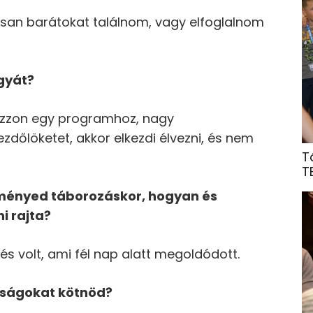
rsan barátokat találnom, vagy elfoglalnom
gyát?
ozzon egy programhoz, nagy
dőlöketet, akkor elkezdi élvezni, és nem
T
T
lményed táborozáskor, hogyan és
i rajta?
s volt, ami fél nap alatt megoldódott.
tságokat kötnöd?