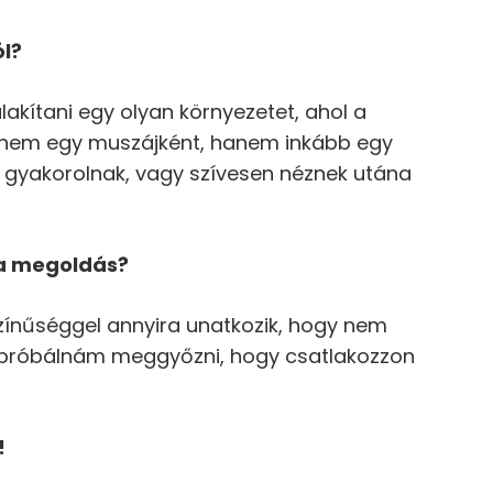
ól?
lakítani egy olyan környezetet, ahol a
és nem egy muszájként, hanem inkább egy
 gyakorolnak, vagy szívesen néznek utána
 a megoldás?
ínűséggel annyira unatkozik, hogy nem
egpróbálnám meggyőzni, hogy csatlakozzon
!