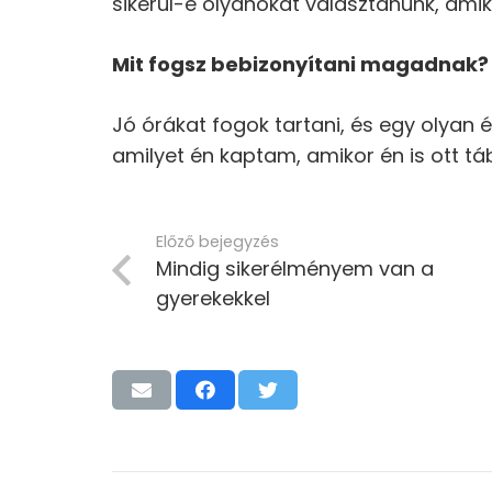
sikerül-e olyanokat választanunk, amik ő
Mit fogsz bebizonyítani magadnak?
Jó órákat fogok tartani, és egy olyan
amilyet én kaptam, amikor én is ott t
Előző bejegyzés
Mindig sikerélményem van a
gyerekekkel