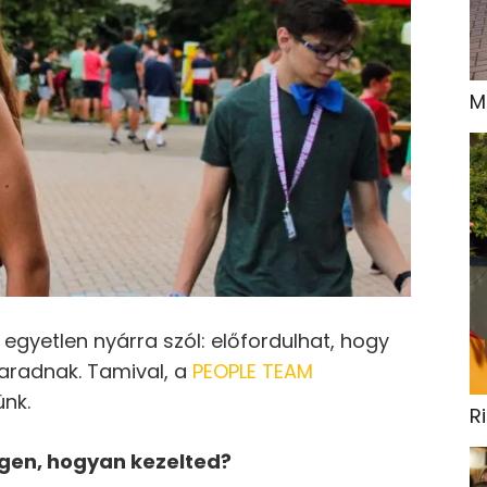
M
 egyetlen nyárra szól: előfordulhat, hogy
maradnak. Tamival, a
PEOPLE TEAM
ünk.
R
gen, hogyan kezelted?