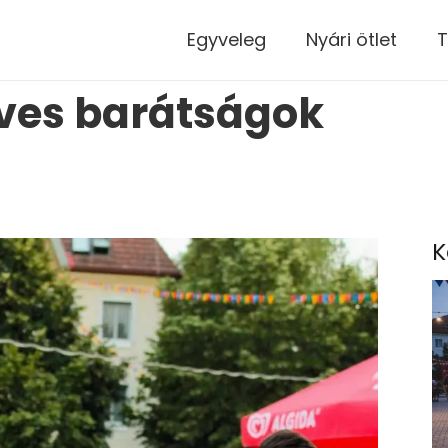
modal-check
Egyveleg
Nyári ötlet
T
éves barátságok
K