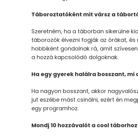
Táboroztatóként mit vársz a tábort
Szeretném, ha a táborban sikerülne kia
táborozók élvezni fogják az órákat, 
hobbiként gondolnak rá, amit szívesen
a hozzá kapcsolódó dolgoknak.
Ha egy gyerek halálra bosszant, mi
Ha nagyon bosszant, akkor nagyvalósz
jut eszébe mást csinálni, ezért én m
egy programhoz.
Mondj 10 hozzávalót a cool táborhoz