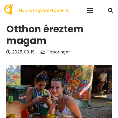
modal-check
Napközisgyerektábor.hu
Otthon éreztem
magam
2025. 03. 19.
Táboringer