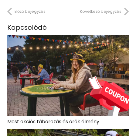
Előző bejegyzés
Következő bejegyzés
Kapcsolódó
Most akciós táborozás és örök élmény