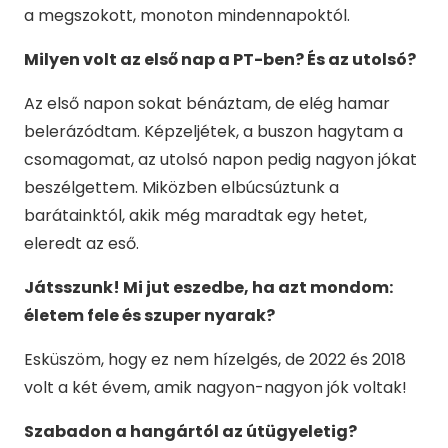
a megszokott, monoton mindennapoktól.
Milyen volt az első nap a PT-ben? És az utolsó?
Az első napon sokat bénáztam, de elég hamar
belerázódtam. Képzeljétek, a buszon hagytam a
csomagomat, az utolsó napon pedig nagyon jókat
beszélgettem. Miközben elbúcsúztunk a
barátainktól, akik még maradtak egy hetet,
eleredt az eső.
Játsszunk! Mi jut eszedbe, ha azt mondom:
életem fele és szuper nyarak?
Esküszöm, hogy ez nem hízelgés, de 2022 és 2018
volt a két évem, amik nagyon-nagyon jók voltak!
Szabadon a hangártól az útügyeletig?