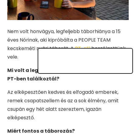
Nem volt honvágya, legfeljebb táborhiánya a 15
éves Nórinak, aki kipróbálta a PEOPLE TEAM
kecskeméti nyári táborát. A
PT-ről
beszélgettünk
vele.
Mi volt a legmeghökkentőbb dolog, amivel a
PT-ben találkoztál?
Az elképesztően kedves és elfogadó emberek,
remek csapatszellem és az a sok élmény, amit
csupán egy hét alatt szereztem, igazán
elképesztő.
Miért fontos a táborozás?