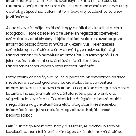
információkat stb.) kezelünk személyre szabott hirdetések és
tartalmak nyújtásához, hirdetés- és tartalomméréshez, nézettségi
adatok gyűjtéséhez, valamint termékek kifejlesztéséhez és azok
javításához.
Templomot csináltunk a szobánkból
Az adatkezelés célja továbbá, hogy az általunk kezelt site-okra
látogatók, illetve az ezeken a felületeken regisztrált személyek
számára olvasói élményt, tájékoztatást, valamint szerteágazó
információszolgáltatást nyújtsunk, ezenkívül – jelentkezési
szándék/regisztráció esetén – a nyári gyermek- és ifjúsági
táborainkban való részvételhez biztosítsuk a támogatói és a
jelentkezési, valamint a számlázási feltételeket és a
táborszervezéssel kapcsolatos kommunikációt.
Látogatóink engedélyével mi és a partnereink eszközleolvasásos
módszerrel szerzett geolokációs adatokat és azonosítási
információkat is felhasználhatunk. Látogatóink a megfelelő helyre
kattintva hozzájárulhatnak az általunk és a partnereink által
végzett adatkezeléshez. További lehetőségként a hozzájárulás
megadása vagy elutasítása előtt látogatóink részletesebb
Napközisgyerektábor.hu
információkhoz juthatnak, és megváltoztathatják kereső-
beállításaikat.
Felhívjuk a figyelmet arra, hogy a személyes adatok bizonyos
kezeléséhez nem feltétlenül szükséges az érintett hozzájárulása,