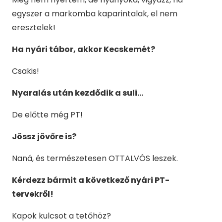
egyszer a markomba kaparintalak, el nem
eresztelek!
Ha nyári tábor, akkor Kecskemét?
Csakis!
Nyaralás után kezdődik a suli…
De előtte még PT!
Jössz jövőre is?
Naná, és természetesen OTTALVÓS leszek.
Kérdezz bármit a következő nyári PT-
tervekről!
Kapok kulcsot a tetőhöz?