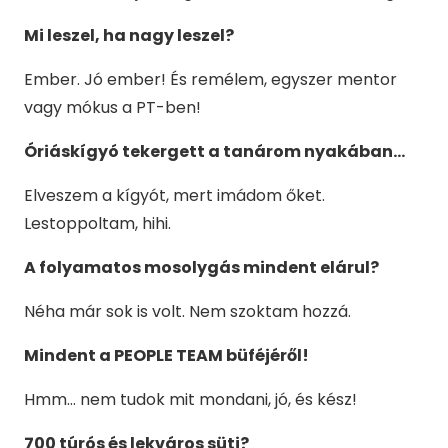
Mi leszel, ha nagy leszel?
Ember. Jó ember! És remélem, egyszer mentor
vagy mókus a PT-ben!
Óriáskígyó tekergett a tanárom nyakában…
Elveszem a kígyót, mert imádom őket.
Lestoppoltam, hihi.
A folyamatos mosolygás mindent elárul?
Néha már sok is volt. Nem szoktam hozzá.
Mindent a PEOPLE TEAM büféjéről!
Hmm… nem tudok mit mondani, jó, és kész!
700 túrós és lekváros süti?