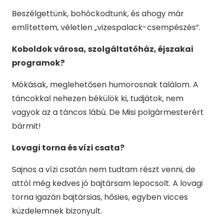
Beszélgettünk, bohóckodtunk, és ahogy már
említettem, véletlen „vizespalack-csempészés”.
Koboldok városa, szolgáltatóház, éjszakai
programok?
Mókásak, meglehetősen humorosnak találom. A
táncokkal nehezen békülök ki, tudjátok, nem
vagyok az a táncos lábú. De Misi polgármesterért
bármit!
Lovagi torna és vízi csata?
Sajnos a vízi csatán nem tudtam részt venni, de
attól még kedves jó bajtársam lepocsolt. A lovagi
torna igazán bajtársias, hősies, egyben vicces
küzdelemnek bizonyult.