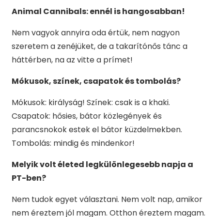
Animal Cannibals: ennél is hangosabban!
Nem vagyok annyira oda értük, nem nagyon
szeretem a zenéjüket, de a takarítónős tánc a
háttérben, na az vitte a prímet!
Mókusok, színek, csapatok és tombolás?
Mókusok: királyság! Színek: csak is a khaki.
Csapatok: hősies, bátor közlegények és
parancsnokok estek el bátor küzdelmekben.
Tombolás: mindig és mindenkor!
Melyik volt életed legkülönlegesebb napja a
PT-ben?
Nem tudok egyet választani. Nem volt nap, amikor
nem éreztem jól magam. Otthon éreztem magam.