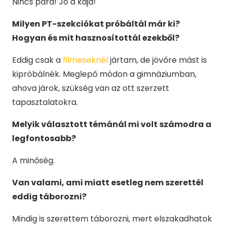
Nincs para! Jó a kaja!
Milyen PT-szekciókat próbáltál már ki?
Hogyan és mit hasznosítottál ezekből?
Eddig csak a
filmeseknél
jártam, de jövőre mást is
kipróbálnék. Meglepő módon a gimnáziumban,
ahova járok, szükség van az ott szerzett
tapasztalatokra.
Melyik választott témánál mi volt számodra a
legfontosabb?
A minőség.
Van valami, ami miatt esetleg nem szerettél
eddig táborozni?
Mindig is szerettem táborozni, mert elszakadhatok