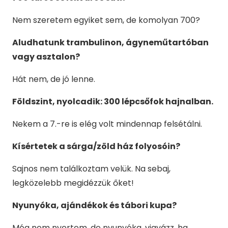
Nem szeretem egyiket sem, de komolyan 700?
Aludhatunk trambulinon, ágyneműtartóban
vagy asztalon?
Hát nem, de jó lenne.
Földszint, nyolcadik: 300 lépcsőfok hajnalban.
Nekem a 7.-re is elég volt mindennap felsétálni.
Kísértetek a sárga/zöld ház folyosóin?
Sajnos nem találkoztam velük. Na sebaj,
legközelebb megidézzük őket!
Nyunyóka, ajándékok és tábori kupa?
Még nem nyertem, de nyunyóka, vigyázz, ha