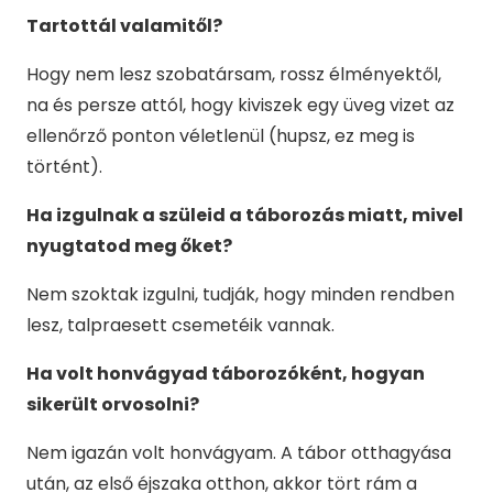
Tartottál valamitől?
Hogy nem lesz szobatársam, rossz élményektől,
na és persze attól, hogy kiviszek egy üveg vizet az
ellenőrző ponton véletlenül (hupsz, ez meg is
történt).
Ha izgulnak a szüleid a táborozás miatt, mivel
nyugtatod meg őket?
Nem szoktak izgulni, tudják, hogy minden rendben
lesz, talpraesett csemetéik vannak.
Ha volt honvágyad táborozóként, hogyan
sikerült orvosolni?
Nem igazán volt honvágyam. A tábor otthagyása
után, az első éjszaka otthon, akkor tört rám a