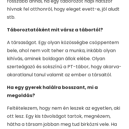
rosszabb annál, ha egy táborozót napi hatszor
hívnak fel otthonról, hogy eleget evett-e, jól aludt
stb.
Táboroztatóként mit vársz a tábortól?
A társaságot. Egy olyan közösségbe csöppentem
bele, ahol nem volt teher a munka, inkább olyan
kihívás, aminek boldogan állok elébe. Olyan
szerteágazó és sokszínű a PT-tábor, hogy akarva-
akaratlanul tanul valamit az ember a társaitól.
Ha egy gyerek halálra bosszant, mi a
megoldás?
Feltételezem, hogy nem én leszek az egyetlen, aki
ott lesz. Egy kis távolságot tartok, megnézem,
hátha a társam jobban meg tud birkózni vele. Ha