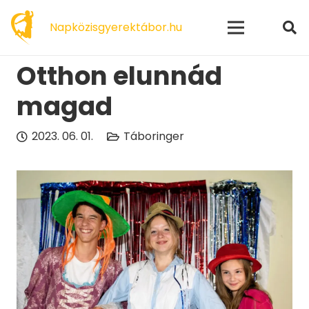
modal-check
Napközisgyerektábor.hu
Otthon elunnád
magad
2023. 06. 01.
Táboringer