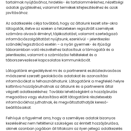
tartalmak nyújtásához, hirdetés- és tartalomméréshez, nézettségi
adatok gyűjtéséhez, valamint termékek kifejlesztéséhez és azok
javításához.
Táborból a fővárosba
Az adatkezelés célja továbbá, hogy az általunk kezelt site-okra
látogatók, illetve az ezeken a felületeken regisztrált személyek
számára olvasói élményt, tájékoztatást, valamint szerteágazó
információszolgáltatást nyújtsunk, ezenkívül – jelentkezési
szándék/regisztráció esetén – a nyári gyermek- és ifjúsági
táborainkban való részvételhez biztosítsuk a támogatói és a
jelentkezési, valamint a számlázási feltételeket és a
táborszervezéssel kapcsolatos kommunikációt.
Látogatóink engedélyével mi és a partnereink eszközleolvasásos
módszerrel szerzett geolokációs adatokat és azonosítási
információkat is felhasználhatunk. Látogatóink a megfelelő helyre
kattintva hozzájárulhatnak az általunk és a partnereink által
végzett adatkezeléshez. További lehetőségként a hozzájárulás
megadása vagy elutasítása előtt látogatóink részletesebb
Napközisgyerektábor.hu
információkhoz juthatnak, és megváltoztathatják kereső-
beállításaikat.
Felhívjuk a figyelmet arra, hogy a személyes adatok bizonyos
kezeléséhez nem feltétlenül szükséges az érintett hozzájárulása,
akinek azonban jogában áll tiltakozni az ilyen jellegű adatkezelés
Navigáció