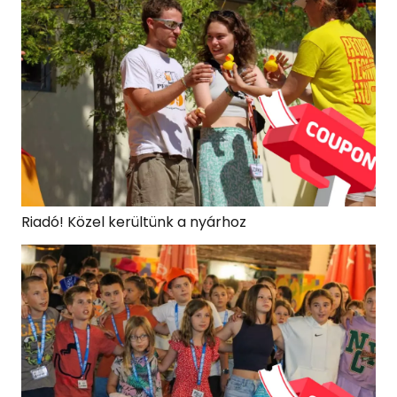
Riadó! Közel kerültünk a nyárhoz