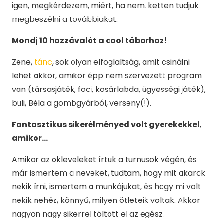
igen, megkérdezem, miért, ha nem, ketten tudjuk
megbeszélni a továbbiakat.
Mondj 10 hozzávalót a cool táborhoz!
Zene,
tánc
, sok olyan elfoglaltság, amit csinálni
lehet akkor, amikor épp nem szervezett program
van (társasjáték, foci, kosárlabda, ügyességi játék),
buli, Béla a gombgyárból, verseny(!).
Fantasztikus sikerélményed volt gyerekekkel,
amikor…
Amikor az okleveleket írtuk a turnusok végén, és
már ismertem a neveket, tudtam, hogy mit akarok
nekik írni, ismertem a munkájukat, és hogy mi volt
nekik nehéz, könnyű, milyen ötleteik voltak. Akkor
nagyon nagy sikerrel töltött el az egész.