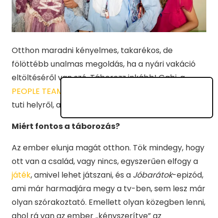
Otthon maradni kényelmes, takarékos, de
fölöttébb unalmas megoldás, ha a nyári vakáció
eltöltéséről van szó. Táborozz inkább! Gabi, a
PEOPLE TEAM
egyik táboroztatója most egy igazán
tuti helyről, a PT-ről fog mesélni.
Miért fontos a táborozás?
Az ember elunja magát otthon. Tök mindegy, hogy
ott van a család, vagy nincs, egyszerűen elfogy a
játék
, amivel lehet játszani, és a
Jóbarátok
-epizód,
ami már harmadjára megy a tv-ben, sem lesz már
olyan szórakoztató. Emellett olyan közegben lenni,
ahol rá van az ember „kényszerítve” az