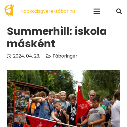
modal-check
Napközisgyerektábor.hu
Summerhill: iskola
másként
2024. 04. 23.
Táboringer