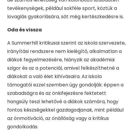
tevékenységek, például sokféle sport, köztük a
lovaglás gyakorlására, sőt még kertészkedésre is.
Oda és vissza
A Summerhill kritikusai szerint az iskola szervezete,
irányítási rendszere nem kielégítő, alkalmatlan a
diákok fegyelmezésére, hiányzik az akadémiai
szigor és az a potenciál, amivel felkészíthetné a
diákokat a való élet kihívásaira. Az iskola
támogatói ezzel szemben úgy gondolják: éppen a
szabadságra és az önkifejezésre fektetett
hangsúly teszi lehetővé a diákok számára, hogy
fontos készségekkel gazdagodjanak, mint például
az önmotiváció, az önállóság vagy a kritikus
gondolkodás.