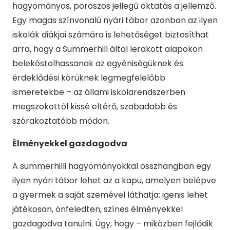
hagyományos, poroszos jellegű oktatás a jellemző.
Egy magas színvonalú nyári tábor azonban az ilyen
iskolák diákjai számára is lehetőséget biztosíthat
arra, hogy a Summerhill által lerakott alapokon
belekóstolhassanak az egyéniségüknek és
érdeklődési körüknek legmegfelelőbb
ismeretekbe – az állami iskolarendszerben
megszokottól kissé eltérő, szabadabb és
szórakoztatóbb módon.
Élményekkel gazdagodva
A summerhilli hagyományokkal összhangban egy
ilyen nyári tábor lehet az a kapu, amelyen belépve
a gyermek a saját szemével láthatja: igenis lehet
játékosan, önfeledten, színes élményekkel
gazdagodva tanulni. Úgy, hogy – miközben fejlődik