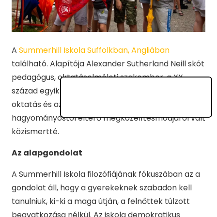
A
Summerhill Iskola Suffolkban, Angliában
található. Alapítója Alexander Sutherland Neill skót
pedagógus, oktatáselméleti szakember, a XX.
század egyik legjelentősebb iskolakritikusa. Az
oktatás és az iskola elméletének
újszerű,
a
hagyományostól eltérő megközelítésmódjáról vált
közismertté.
Az alapgondolat
A Summerhill Iskola filozófiájának fókuszában az a
gondolat áll, hogy a gyerekeknek szabadon kell
tanulniuk, ki-ki a maga útján, a felnőttek túlzott
beavatkozása nélkül. Az iskola demokratikus