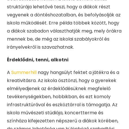
struktúrája lehetővé teszi, hogy a diákok részt
vegyenek a döntéshozatalban, és befolyásolják az
iskola működését. Erre példa többek között, hogy
a diákok szabadon választhatják meg, mely órákra
mennek be, de még az iskolai szabályokról és
irányelvekről is szavazhatnak.
Érdeklődni, tenni, alkotni
A
Summerhill
nagy hangsúlyt fektet a játékra és a
kreativitásra. Az iskola ösztönzi, hogy a gyerekek
elmélyedjenek az érdeklődésüknek megfelelő
tevékenységekben, hobbikban, és ezt komoly
infrastruktúrával és eszköztárral is támogatja. Az
iskola művészeti stúdiója, koncertterme és
színháza kifejezetten népszerű a diákok körében,
de számos lehetőség van különböző szabadtéri