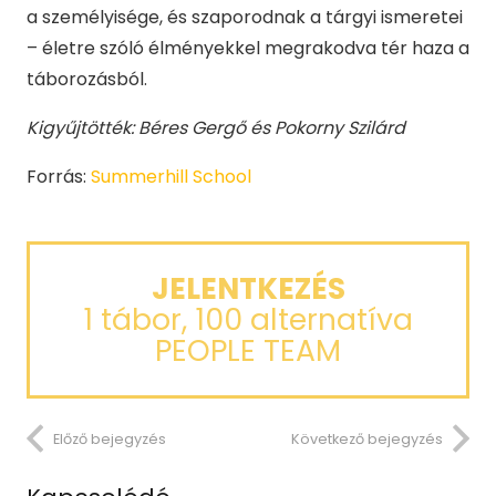
a személyisége, és szaporodnak a tárgyi ismeretei
– életre szóló élményekkel megrakodva tér haza a
táborozásból.
Kigyűjtötték: Béres Gergő és Pokorny Szilárd
Forrás:
Summerhill School
JELENTKEZÉS
1 tábor, 100 alternatíva
PEOPLE TEAM
Előző bejegyzés
Következő bejegyzés