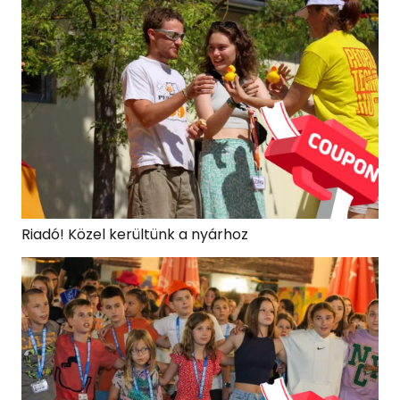
Riadó! Közel kerültünk a nyárhoz