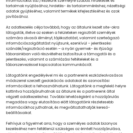
információkat stb.) kezelünk személyre szabott hirdetések és
tartalmak nyújtásához, hirdetés- és tartalomméréshez, nézettségi
adatok gyűjtéséhez, valamint termékek kifejlesztéséhez és azok
javításához.
Védjük őket!
Az adatkezelés célja továbbá, hogy az általunk kezelt site-okra
látogatók, illetve az ezeken a felületeken regisztrált személyek
számára olvasói élményt, tájékoztatást, valamint szerteágazó
információszolgáltatást nyújtsunk, ezenkívül – jelentkezési
szándék/regisztráció esetén – a nyári gyermek- és ifjúsági
táborainkban való részvételhez biztosítsuk a támogatói és a
jelentkezési, valamint a számlázási feltételeket és a
táborszervezéssel kapcsolatos kommunikációt.
Látogatóink engedélyével mi és a partnereink eszközleolvasásos
módszerrel szerzett geolokációs adatokat és azonosítási
információkat is felhasználhatunk. Látogatóink a megfelelő helyre
kattintva hozzájárulhatnak az általunk és a partnereink által
végzett adatkezeléshez. További lehetőségként a hozzájárulás
megadása vagy elutasítása előtt látogatóink részletesebb
Napközisgyerektábor.hu
információkhoz juthatnak, és megváltoztathatják kereső-
beállításaikat.
Felhívjuk a figyelmet arra, hogy a személyes adatok bizonyos
kezeléséhez nem feltétlenül szükséges az érintett hozzájárulása,