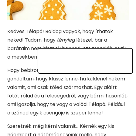
Kedves Télapó! Boldog vagyok, hogy írhatok
neked! Tudom, hogy
tényleg
létezel, bár a
barátaim nem hisznek benned. Azt mondják, csak
a mesékben van Télapó. Tévednek.
Hogy bebizonyítsam nekik az ellenkezőjét, arra
gondoltam, hogy klassz lenne, ha küldenél nekem
valamit, ami csak tőled származhat. Egy aláírt
fotót rólad és a feleségedről, vagy bármi hasonlót,
ami igazolja, hogy te vagy a valódi Télapó. Például
a szánod egyik csengője is szuper lenne!
Szeretnék még kérni valamit… Kérnék egy kis
hóembert a hűtőmágneseink mellé, hogy