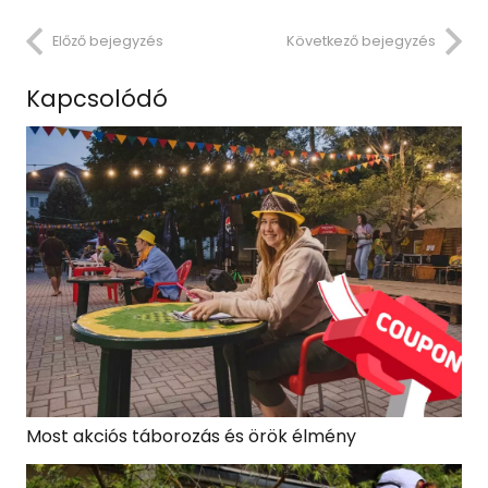
Előző bejegyzés
Következő bejegyzés
Kapcsolódó
Most akciós táborozás és örök élmény