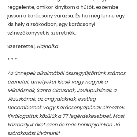
reggelente, amikor kinyitom a hűtőt, eszembe
jusson a karácsony varázsa. És ha még lenne egy
kis hely a zsákodban, egy karácsonyi
színezőkönyvet is szeretnék.
Szeretettel,
Hajnalka
* * *
Az ünnepek alkalmából összegyűjtöttünk számos
üzenetet, amelyeket kicsik vagy nagyok a
Mikulásnak, Santa Clausnak, Joulupukkinak, a
Jézuskának, az angyaloknak, esetleg
Decembernek vagy Karácsonyapónak címeztek.
Kiválogattuk közülük a 77 legérdekesebbet. Most
közreadjuk őket ezen és más honlapjainkon. Jó
szórakozást kívánunk!