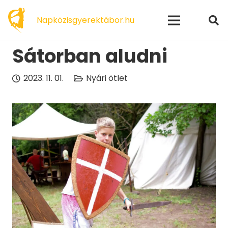
modal-check
Napközisgyerektábor.hu
Sátorban aludni
2023. 11. 01.
Nyári ötlet