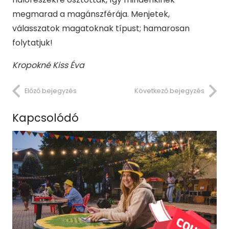
megmarad a magánszférája. Menjetek,
válasszatok magatoknak típust; hamarosan
folytatjuk!
Kropokné Kiss Éva
Előző bejegyzés
Következő bejegyzés
Kapcsolódó