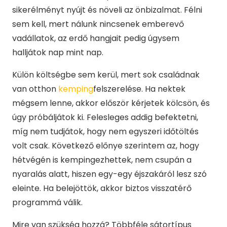
sikerélményt nyújt és növeli az önbizalmat. Félni
sem kell, mert nálunk nincsenek emberevő
vadállatok, az erdő hangjait pedig úgysem
halljátok nap mint nap.
Külön költségbe sem kerül, mert sok családnak
van otthon
kemping
felszerelése. Ha nektek
mégsem lenne, akkor először kérjetek kölcsön, és
úgy próbáljátok ki. Felesleges addig befektetni,
míg nem tudjátok, hogy nem egyszeri időtöltés
volt csak. Következő előnye szerintem az, hogy
hétvégén is kempingezhettek, nem csupán a
nyaralás alatt, hiszen egy-egy éjszakáról lesz szó
eleinte. Ha belejöttök, akkor biztos visszatérő
programmá válik.
Mire van szükség hozzá? Többféle sátortípus