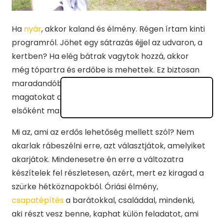
Ha
nyár
, akkor kaland és élmény. Régen írtam kinti
programról. Jöhet egy sátrazás éjjel az udvaron, a
kertben? Ha elég bátrak vagytok hozzá, akkor
még tópartra és erdőbe is mehettek. Ez biztosan
maradandóbb élményt nyújt, de ha nem érzitek
magatokat a természet gyermekeinek, akkor
elsőként maradjatok az udvarban vagy a kertben.
Mi az, ami az erdős lehetőség mellett szól? Nem
akarlak rábeszélni erre, azt választjátok, amelyiket
akarjátok. Mindenesetre én erre a változatra
készítelek fel részletesen, azért, mert ez kiragad a
szürke hétköznapokból. Óriási élmény,
csapatépítés
a barátokkal, családdal, mindenki,
aki részt vesz benne, kaphat külön feladatot, ami