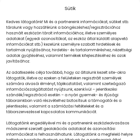
Sütik
Kedves látogatónk! Mi és a partnereink információkat, sütiket stb.
tárolunk vagy hozzáférünk a böngészéshez/regisztrációhoz
használt eszközön tárolt információkhoz, illetve személyes
adatokat (egyedi azonosítókat, az eszköz által küldött alapvető
információkat stb.) kezelünk személyre szabott hirdetések és
tartalmak nyújtásához, hirdetés- és tartalomméréshez, nézettségi
adatok gyűjtéséhez, valamint termékek kifejlesztéséhez és azok
javításához.
Óriásbuborék
Az adatkezelés célja továbbá, hogy az általunk kezelt site-okra
látogatók, illetve az ezeken a felületeken regisztrált személyek
számára olvasói élményt, tájékoztatást, valamint szerteágazó
információszolgáltatást nyújtsunk, ezenkívül – jelentkezési
szándék/regisztráció esetén – a nyári gyermek- és ifjúsági
táborainkban való részvételhez biztosítsuk a támogatói és a
jelentkezési, valamint a számlázási feltételeket és a
táborszervezéssel kapcsolatos kommunikációt.
Látogatóink engedélyével mi és a partnereink eszközleolvasásos
módszerrel szerzett geolokációs adatokat és azonosítási
információkat is felhasználhatunk. Látogatóink a megfelelő helyre
kattintva hozzájárulhatnak az általunk és a partnereink által