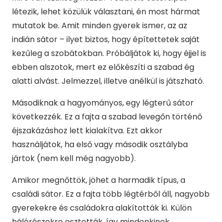
létezik, lehet közülük választani, én most hármat
mutatok be. Amit minden gyerek ismer, az az
indián sátor – ilyet biztos, hogy építettetek saját
kezűleg a szobátokban. Próbáljátok ki, hogy éjjel is
ebben alszotok, mert ez előkészíti a szabad ég
alatti alvást. Jelmezzel, illetve anélkül is játszható.
Másodiknak a hagyományos, egy légterű sátor
következzék. Ez a fajta a szabad levegőn történő
éjszakázáshoz lett kialakítva. Ezt akkor
használjátok, ha első vagy második osztályba
jártok (nem kell még nagyobb).
Amikor megnőttök, jöhet a harmadik típus, a
családi sátor. Ez a fajta több légtérből áll, nagyobb
gyerekekre és családokra alakították ki. Külön
hálórészekre osztották, így mindenkinek