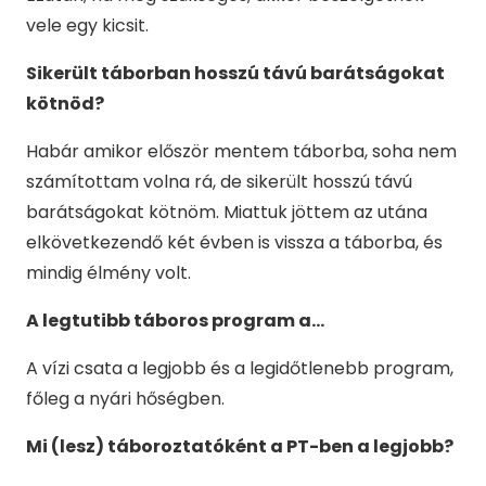
vele egy kicsit.
Sikerült táborban hosszú távú barátságokat
kötnöd?
Habár amikor először mentem táborba, soha nem
számítottam volna rá, de sikerült hosszú távú
barátságokat kötnöm. Miattuk jöttem az utána
elkövetkezendő két évben is vissza a táborba, és
mindig élmény volt.
A legtutibb táboros program a…
A vízi csata a legjobb és a legidőtlenebb program,
főleg a nyári hőségben.
Mi (lesz) táboroztatóként a PT-ben a legjobb?