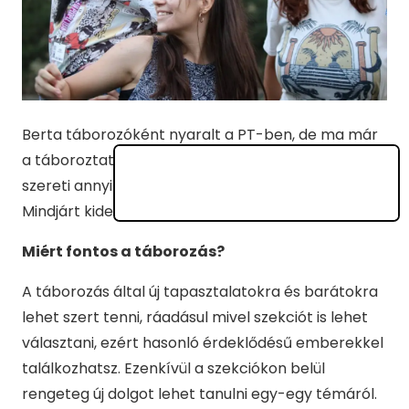
Berta táborozóként nyaralt a PT-ben, de ma már
a táboroztatók sorát gyarapítja. Hogy miért
szereti annyira a
PEOPLE TEAM
nyári táborát?
Mindjárt kiderül.
Miért fontos a táborozás?
A táborozás által új tapasztalatokra és barátokra
lehet szert tenni, ráadásul mivel szekciót is lehet
választani, ezért hasonló érdeklődésű emberekkel
találkozhatsz. Ezenkívül a szekciókon belül
rengeteg új dolgot lehet tanulni egy-egy témáról.