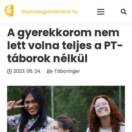
modal-check
Napközisgyerektábor.hu
A gyerekkorom nem
lett volna teljes a PT-
táborok nélkül
2023. 06. 24.
Táboringer