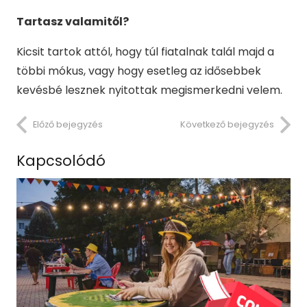
Tartasz valamitől?
Kicsit tartok attól, hogy túl fiatalnak talál majd a
többi mókus, vagy hogy esetleg az idősebbek
kevésbé lesznek nyitottak megismerkedni velem.
Előző bejegyzés
Következő bejegyzés
Kapcsolódó