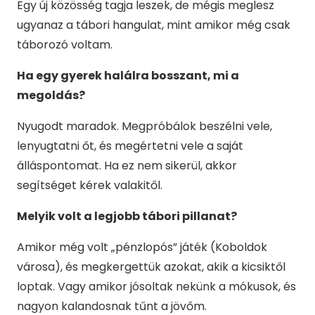
Egy új közösség tagja leszek, de mégis meglesz
ugyanaz a tábori hangulat, mint amikor még csak
táborozó voltam.
Ha egy gyerek halálra bosszant, mi a
megoldás?
Nyugodt maradok. Megpróbálok beszélni vele,
lenyugtatni őt, és megértetni vele a saját
álláspontomat. Ha ez nem sikerül, akkor
segítséget kérek valakitől.
Melyik volt a legjobb tábori pillanat?
Amikor még volt „pénzlopós” játék (Koboldok
városa), és megkergettük azokat, akik a kicsiktől
loptak. Vagy amikor jósoltak nekünk a mókusok, és
nagyon kalandosnak tűnt a jövőm.