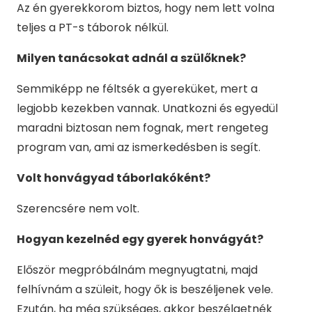
Az én gyerekkorom biztos, hogy nem lett volna
teljes a PT-s táborok nélkül.
Milyen tanácsokat adnál a szülőknek?
Semmiképp ne féltsék a gyereküket, mert a
legjobb kezekben vannak. Unatkozni és egyedül
maradni biztosan nem fognak, mert rengeteg
program van, ami az ismerkedésben is segít.
Volt honvágyad táborlakóként?
Szerencsére nem volt.
Hogyan kezelnéd egy gyerek honvágyát?
Először megpróbálnám megnyugtatni, majd
felhívnám a szüleit, hogy ők is beszéljenek vele.
Ezután, ha még szükséges, akkor beszélgetnék