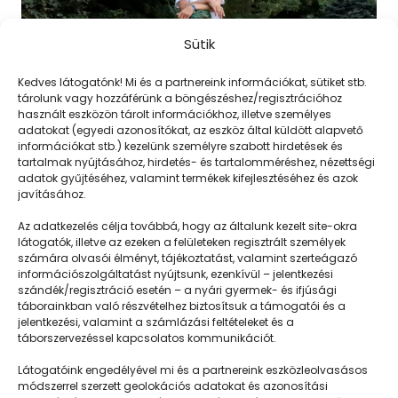
Sütik
Kedves látogatónk! Mi és a partnereink információkat, sütiket stb.
tárolunk vagy hozzáférünk a böngészéshez/regisztrációhoz
használt eszközön tárolt információkhoz, illetve személyes
adatokat (egyedi azonosítókat, az eszköz által küldött alapvető
információkat stb.) kezelünk személyre szabott hirdetések és
tartalmak nyújtásához, hirdetés- és tartalomméréshez, nézettségi
adatok gyűjtéséhez, valamint termékek kifejlesztéséhez és azok
6… 5… 4…
javításához.
Az adatkezelés célja továbbá, hogy az általunk kezelt site-okra
látogatók, illetve az ezeken a felületeken regisztrált személyek
számára olvasói élményt, tájékoztatást, valamint szerteágazó
információszolgáltatást nyújtsunk, ezenkívül – jelentkezési
szándék/regisztráció esetén – a nyári gyermek- és ifjúsági
táborainkban való részvételhez biztosítsuk a támogatói és a
jelentkezési, valamint a számlázási feltételeket és a
táborszervezéssel kapcsolatos kommunikációt.
Látogatóink engedélyével mi és a partnereink eszközleolvasásos
módszerrel szerzett geolokációs adatokat és azonosítási