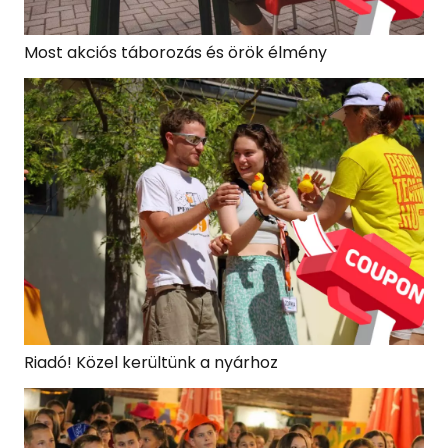
Most akciós táborozás és örök élmény
Riadó! Közel kerültünk a nyárhoz