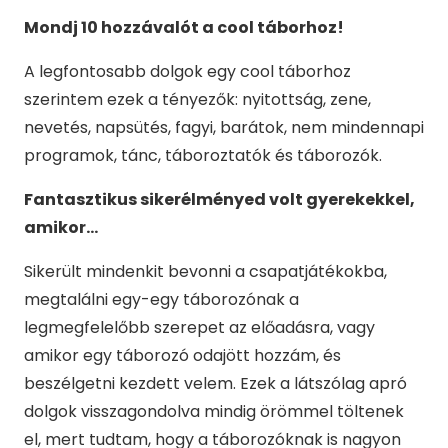
Mondj 10 hozzávalót a cool táborhoz!
A legfontosabb dolgok egy cool táborhoz
szerintem ezek a tényezők: nyitottság, zene,
nevetés, napsütés, fagyi, barátok, nem mindennapi
programok, tánc, táboroztatók és táborozók.
Fantasztikus sikerélményed volt gyerekekkel,
amikor…
Sikerült mindenkit bevonni a csapatjátékokba,
megtalálni egy-egy táborozónak a
legmegfelelőbb szerepet az előadásra, vagy
amikor egy táborozó odajött hozzám, és
beszélgetni kezdett velem. Ezek a látszólag apró
dolgok visszagondolva mindig örömmel töltenek
el, mert tudtam, hogy a táborozóknak is nagyon