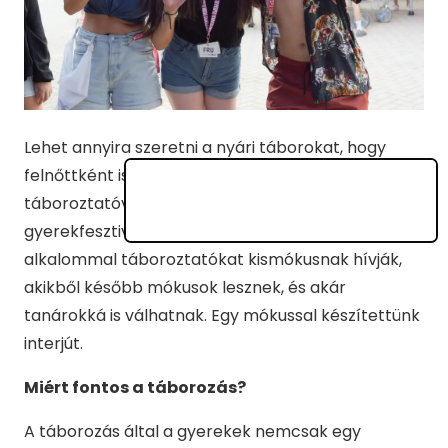
Lehet annyira szeretni a nyári táborokat, hogy
felnőttként is részt veszel rajtuk? Naná, ha
táboroztatóvá válsz! A
PEOPLE TEAM
kecskeméti
gyerekfesztiválján fokozatok vannak: az első
alkalommal táboroztatókat kismókusnak hívják,
akikből később mókusok lesznek, és akár
tanárokká is válhatnak. Egy mókussal készítettünk
interjút.
Miért fontos a táborozás?
A táborozás által a gyerekek nemcsak egy