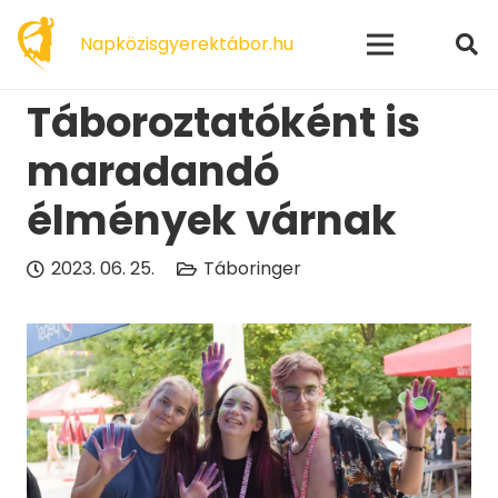
modal-check
Napközisgyerektábor.hu
Táboroztatóként is
maradandó
élmények várnak
2023. 06. 25.
Táboringer