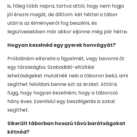
is, főleg több napra, tartva attól, hogy nem fogja
jól érezni magát, de állítom: két héttel a tábor
után is az élményeiről fog beszélni, és
legszívesebben már akkor eljönne még pár hétre.
Hogyan kezelnéd egy gyerek honvágyát?
Próbálnám elterelni a figyelmét, vagy bevonni őt
egy társaságba. Szabadidő-eltöltési
lehetőségeket mutatnék neki a táboron belül, ami
segíthet feloldani benne ezt az érzést. Attól is
függ, hogy hogyan kezelném, hogy a táborozó
hány éves. Ezenfelül egy beszélgetés is sokat
segíthet.
Sikerült táborban hosszú távú barátságokat
kötnöd?