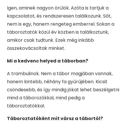
Igen, aminek nagyon örülök. Azóta is tartjuk a
kapcsolatot, és rendszeresen találkozunk. Sőt,
nem is egy, hanem rengeteg emberrel. Sokan a
táboroztatók közül év közben is találkoztunk,
amikor csak tudtunk. Ezek még inkább
összekovácsoltak minket.
Mi a kedvenc helyed a táborban?
A trambulinok. Nem a tábor magjában vannak,
hanem kintebb, néhány fa gyűrűjében. Kicsit
csöndesebb, és így mindig jókat lehet beszélgetni
mind a táborozókkal, mind pedig a
táboroztatókkal.
Táboroztatóként mit vársz a tábortól?