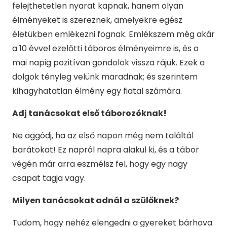
felejthetetlen nyarat kapnak, hanem olyan
élményeket is szereznek, amelyekre egész
életükben emlékezni fognak. Emlékszem még akár
a 10 évvel ezelőtti táboros élményeimre is, és a
mai napig pozitívan gondolok vissza rájuk. Ezek a
dolgok tényleg velünk maradnak; és szerintem
kihagyhatatlan élmény egy fiatal számára.
Adj tanácsokat első táborozóknak!
Ne aggódj, ha az első napon még nem találtál
barátokat! Ez napról napra alakul ki, és a tábor
végén már arra eszmélsz fel, hogy egy nagy
csapat tagja vagy.
Milyen tanácsokat adnál a szülőknek?
Tudom, hogy nehéz elengedni a gyereket bárhova