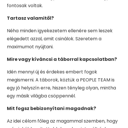
fontosak voltak.
Tartasz valamitől?
Néha minden igyekezetem ellenére sem leszek
elégedett azzal, amit csinálok. Szeretem a
maximumot nyújtani.
Mire vagy kíváncsi a táborral kapcsolatban?
Idén mennyi új és érdekes embert fogok
megismerni. A táborok, köztük a PEOPLE TEAM is
egy jó helyszín erre, hiszen tényleg olyan, mintha
egy másik világba csöppennél.
Mit fogsz bebizonyítani magadnak?
Az idei célom főleg az magammal szemben, hogy