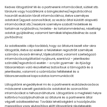
Kedves látogatónk! Mi és a partnereink információkat, sütiket stb.
tárolunk vagy hozzáférünk a böngészéshez/regisztrációhoz
használt eszközön tárolt információkhoz, illetve személyes
adatokat (egyedi azonosítókat, az eszköz által küldött alapvető
információkat stb.) kezelünk személyre szabott hirdetések és
tartalmak nyújtásához, hirdetés- és tartalomméréshez, nézettségi
adatok gyűjtéséhez, valamint termékek kifejlesztéséhez és azok
javításához.
Végtelen energia van itt
Az adatkezelés célja továbbá, hogy az általunk kezelt site-okra
látogatók, illetve az ezeken a felületeken regisztrált személyek
számára olvasói élményt, tájékoztatást, valamint szerteágazó
információszolgáltatást nyújtsunk, ezenkívül – jelentkezési
szándék/regisztráció esetén – a nyári gyermek- és ifjúsági
táborainkban való részvételhez biztosítsuk a támogatói és a
jelentkezési, valamint a számlázási feltételeket és a
táborszervezéssel kapcsolatos kommunikációt.
Látogatóink engedélyével mi és a partnereink eszközleolvasásos
módszerrel szerzett geolokációs adatokat és azonosítási
információkat is felhasználhatunk. Látogatóink a megfelelő helyre
kattintva hozzájárulhatnak az általunk és a partnereink által
végzett adatkezeléshez. További lehetőségként a hozzájárulás
megadása vagy elutasítása előtt látogatóink részletesebb