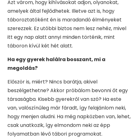
Azt várom, hogy kihívásokat adjon, olyanokat,
amelyek által fejlődhetek. Illetve azt is, hogy
táboroztatóként én is maradandó élményeket
szerezzek. Ez utóbbi biztos nem lesz nehéz, mivel
itt egy nap alatt annyi minden történik, mint
táboron kívül két hét alatt.
Ha egy gyerek halálra bosszant, mi a
megoldás?
Először is, miért? Nincs barátja, akivel
beszélgethetne? Akkor próbálom bevonni őt egy
társaságba. Kisebb gyerekről van szó? Ha este
van, valószínűleg már fáradt, így felajánlom neki,
hogy menjen aludni. Ha még napközben van, lehet,
csak unatkozik, így elmondom neki az épp
folyamatban lévő tábori programokat.