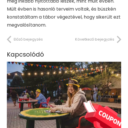
még inkább nyitottabb leszek, mint múlt évben.
Múlt évben is hasonló terveim voltak, és büszkén
konstatáltam a tábor végeztével, hogy sikerült ezt
megvalósítanom.
Előző bejegyzés
Következő bejegyzés
Kapcsolódó