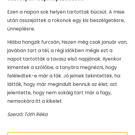
Ezen a napon sok helyen tartottak búcsút. A mise
után összejöttek a rokonok egy kis beszélgetésre,
ünneplésre.
Hiába hangzik furcsán, hiszen még csak január van,
javában tart a tél, a régi időkben mégis ezt a
napot tartották a tavasz első napjának. Ilyenkor
kimentek a szőlőbe, a tanyára megnézni, hogy
feléledtek-e már a fák. Jó jelnek tekintették, ha
látták, hogy már megindult bennük az élet; azt
jelentette, hogy nem sokáig tart már a fagy,
nemsokára itt a kikelet.
Szerző: Tóth Réka