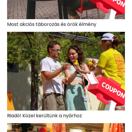
Most akciós táborozás és örök élmény
Riadó! Közel kerültünk a nyárhoz