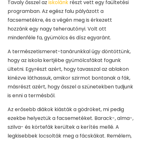
Tavaly ősszel az
iskolánk
részt vett egy faültetési
programban. Az egész falu pályázott a
facsemetékre, és a végén meg is érkezett
hozzánk egy nagy teherautónyi. Volt ott
mindenféle fa, gyümölcs és dísz egyaránt.
A természetismeret-tanárunkkal úgy döntöttünk,
hogy az iskola kertjébe gyümölcsfákat fogunk
ültetni. Egyrészt azért, hogy tavasszal az ablakon
kinézve láthassuk, amikor szirmot bontanak a fák,
másrészt azért, hogy ősszel a szünetekben tudjunk
is enni a termésből.
Az erősebb diákok kiásták a gödröket, mi pedig
ezekbe helyeztük a facsemetéket. Barack-, alma-,
szilva- és körtefák kerültek a kerítés mellé. A
legkisebbek locsolták meg a fácskákat. Remélem,