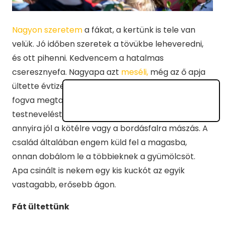
Nagyon szeretem
a fákat, a kertünk is tele van
velük. Jó időben szeretek a tövükbe leheveredni,
és ott pihenni. Kedvencem a hatalmas
cseresznyefa. Nagyapa azt
meséli,
még az ő apja
ültette évtizedekkel ezelőtt. Egész kicsi koromtól
fogva megtanultam fára mászni, a
testneveléstanárunk szerint ezért mehet nekem
annyira jól a kötélre vagy a bordásfalra mászás. A
család általában engem küld fel a magasba,
onnan dobálom le a többieknek a gyümölcsöt.
Apa csinált is nekem egy kis kuckót az egyik
vastagabb, erősebb ágon.
Fát ültettünk