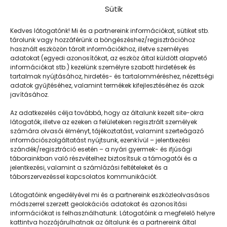
Sütik
Kedves látogatónk! Mi és a partnereink információkat, sütiket stb.
tárolunk vagy hozzáférünk a böngészéshez/regisztrációhoz
használt eszközön tárolt információkhoz, illetve személyes
adatokat (egyedi azonosítókat, az eszköz által küldött alapvető
információkat stb.) kezelünk személyre szabott hirdetések és
tartalmak nyújtásához, hirdetés- és tartalomméréshez, nézettségi
adatok gyűjtéséhez, valamint termékek kifejlesztéséhez és azok
javításához.
Gyertyák és medvék
Az adatkezelés célja továbbá, hogy az általunk kezelt site-okra
látogatók, illetve az ezeken a felületeken regisztrált személyek
számára olvasói élményt, tájékoztatást, valamint szerteágazó
információszolgáltatást nyújtsunk, ezenkívül – jelentkezési
szándék/regisztráció esetén – a nyári gyermek- és ifjúsági
táborainkban való részvételhez biztosítsuk a támogatói és a
jelentkezési, valamint a számlázási feltételeket és a
táborszervezéssel kapcsolatos kommunikációt.
Látogatóink engedélyével mi és a partnereink eszközleolvasásos
módszerrel szerzett geolokációs adatokat és azonosítási
információkat is felhasználhatunk. Látogatóink a megfelelő helyre
kattintva hozzájárulhatnak az általunk és a partnereink által