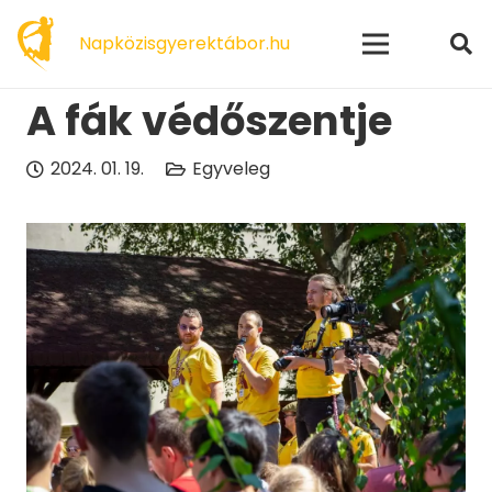
modal-check
Napközisgyerektábor.hu
A fák védőszentje
2024. 01. 19.
Egyveleg