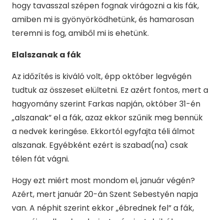
hogy tavasszal szépen fognak virágozni a kis fák,
amiben mi is gyönyörködhetünk, és hamarosan
teremni is fog, amiből mi is ehetünk.
Elalszanak a fák
Az időzítés is kiváló volt, épp október legvégén
tudtuk az összeset elültetni. Ez azért fontos, mert a
hagyomány szerint Farkas napján, október 31-én
„alszanak” el a fák, azaz ekkor szűnik meg bennük
a nedvek keringése. Ekkortól egyfajta téli álmot
alszanak. Egyébként ezért is szabad(na) csak
télen fát vágni.
Hogy ezt miért most mondom el, január végén?
Azért, mert január 20-án Szent Sebestyén napja
van. A néphit szerint ekkor „ébrednek fel” a fák,