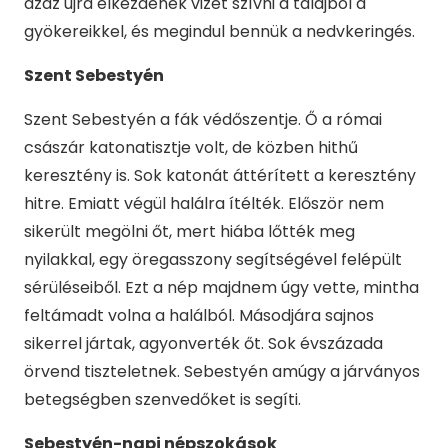
azaz újra elkezdenek vizet szívni a talajból a
gyökereikkel, és megindul bennük a nedvkeringés.
Szent Sebestyén
Szent Sebestyén a fák védőszentje. Ő a római
császár katonatisztje volt, de közben hithű
keresztény is. Sok katonát áttérített a keresztény
hitre. Emiatt végül halálra ítélték. Először nem
sikerült megölni őt, mert hiába lőtték meg
nyilakkal, egy öregasszony segítségével felépült
sérüléseiből. Ezt a nép majdnem úgy vette, mintha
feltámadt volna a halálból. Másodjára sajnos
sikerrel jártak, agyonverték őt. Sok évszázada
örvend tiszteletnek. Sebestyén amúgy a járványos
betegségben szenvedőket is segíti.
Sebestyén-napi népszokások