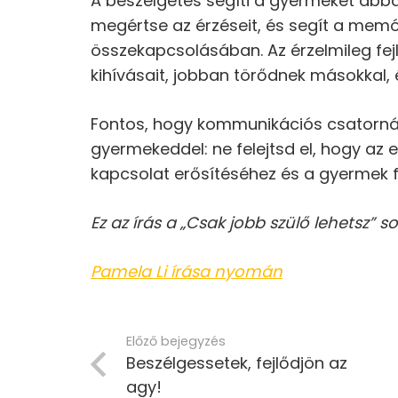
A beszélgetés segíti a gyermeket abba
megértse az érzéseit, és segít a memó
összekapcsolásában. Az érzelmileg fejl
kihívásait, jobban törődnek másokkal,
Fontos, hogy kommunikációs csatornát
gyermekeddel: ne felejtsd el, hogy az 
kapcsolat erősítéséhez és a gyermek 
Ez az írás a „Csak jobb szülő lehetsz” s
Pamela Li írása nyomán
Előző bejegyzés
Beszélgessetek, fejlődjön az
agy!