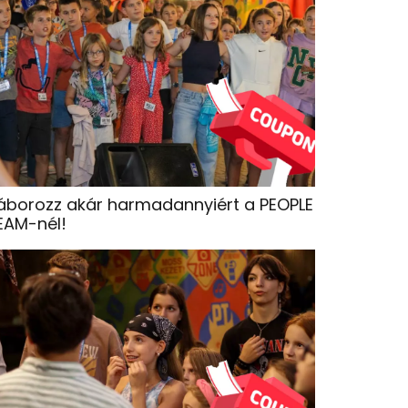
áborozz akár harmadannyiért a PEOPLE
EAM-nél!