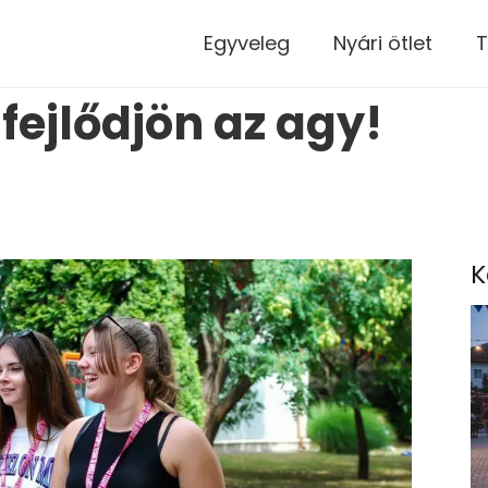
modal-check
Egyveleg
Nyári ötlet
T
fejlődjön az agy!
K