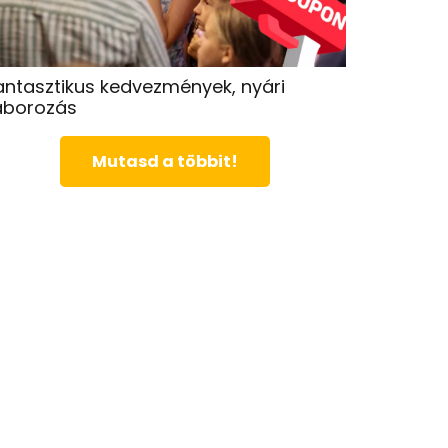
antasztikus kedvezmények, nyári
áborozás
Mutasd a többit!