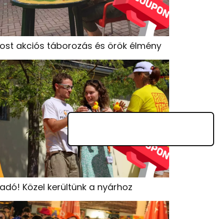
ost akciós táborozás és örök élmény
iadó! Közel kerültünk a nyárhoz