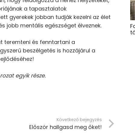
n, hogy feldolgozza a nehéz helyzeteket,
riájának a tapasztalatok
ett gyerekek jobban tudják kezelni az élet
 és jobb mentális egészséget élveznek.
F
t
 teremteni és fenntartani a
egyszerű beszélgetés is hozzájárul a
fejlődéséhez!
orozat egyik része.
Következő bejegyzés
Először hallgasd meg őket!