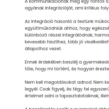
A kommunikációnak még egy fontos sz
agyának integrációját, ami kritikus fo
Az integráció hasonló a testünk működ
együttműködniük ahhoz, hogy egészség
különböző részei integrálódnak, harm
kevesebb hisztihez, több jó viselkedé
állapothoz vezet.
Ennek érdekében beszélj a gyermekedde
tőle, hogy mi történt, és hogyan érezt
Nem kell megoldásokat adnod. Nem kel
legyél. Csak figyelj, és tégy fel egysze
értelmet adni a tapasztalataiknak, illet