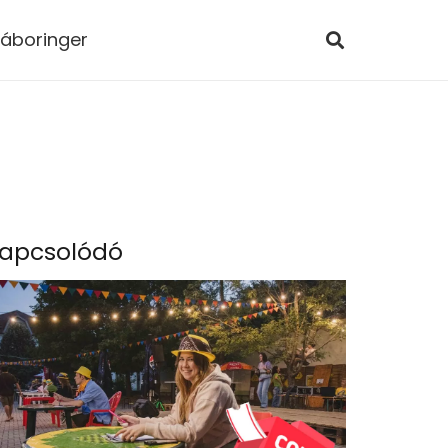
áboringer
apcsolódó