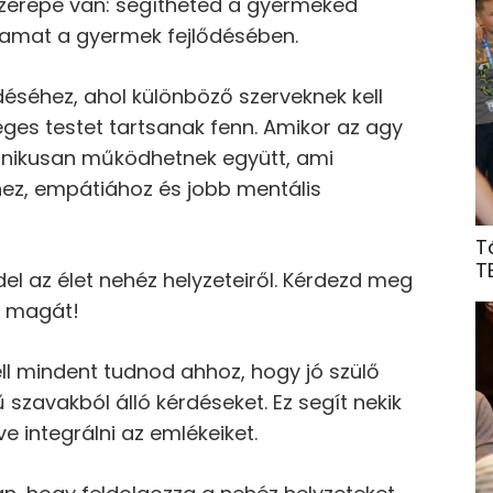
erepe van: segítheted a gyermeked
lyamat a gyermek fejlődésében.
éséhez, ahol különböző szerveknek kell
es testet tartsanak fenn. Amikor az agy
onikusan működhetnek együtt, ami
shez, empátiához és jobb mentális
T
T
l az élet nehéz helyzeteiről. Kérdezd meg
e magát!
l mindent tudnod ahhoz, hogy jó szülő
rű szavakból álló kérdéseket. Ez segít nekik
ve integrálni az emlékeiket.