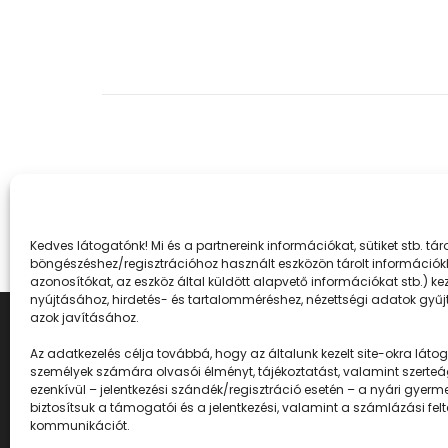
Kedves látogatónk! Mi és a partnereink információkat, sütiket stb. t
böngészéshez/regisztrációhoz használt eszközön tárolt információkh
azonosítókat, az eszköz által küldött alapvető információkat stb.) k
nyújtásához, hirdetés- és tartalomméréshez, nézettségi adatok gyűjt
azok javításához.
Az adatkezelés célja továbbá, hogy az általunk kezelt site-okra látogat
személyek számára olvasói élményt, tájékoztatást, valamint szerteá
ezenkívül – jelentkezési szándék/regisztráció esetén – a nyári gyerm
biztosítsuk a támogatói és a jelentkezési, valamint a számlázási fel
kommunikációt.