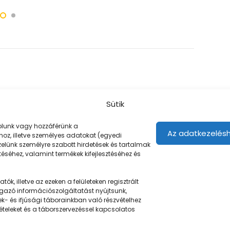
Sütik
árolunk vagy hozzáférünk a
Az adatkezelésh
oz, illetve személyes adatokat (egyedi
ezelünk személyre szabott hirdetések és tartalmak
éséhez, valamint termékek kifejlesztéséhez és
ók, illetve az ezeken a felületeken regisztrált
gazó információszolgáltatást nyújtsunk,
Navigáció
ek- és ifjúsági táborainkban való részvételhez
tételeket és a táborszervezéssel kapcsolatos
Táboringer