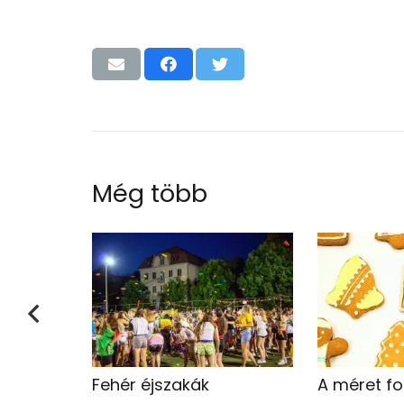
Még több
Fehér éjszakák
A méret f