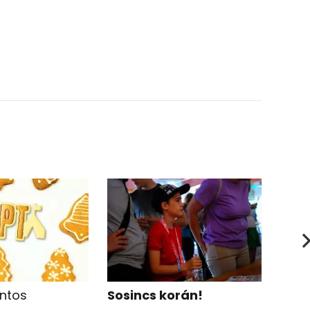
ontos
Sosincs korán!
Nem 