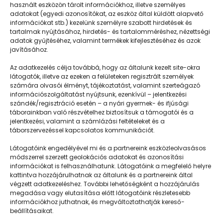
használt eszközön tárolt információkhoz, illetve személyes
adatokat (egyedi azonosítókat, az eszköz által küldött alapvető
információkat stb.) kezelünk személyre szabott hirdetések és
tartalmak nyújtásához, hirdetés- és tartalomméréshez, nézettségi
adatok gyűjtéséhez, valamint termékek kifejlesztéséhez és azok
javításához.
A cél, hogy mindenki jól érezze magát
Az adatkezelés célja továbbá, hogy az általunk kezelt site-okra
látogatók, illetve az ezeken a felületeken regisztrált személyek
számára olvasói élményt, tájékoztatást, valamint szerteágazó
információszolgáltatást nyújtsunk, ezenkívül – jelentkezési
szándék/regisztráció esetén – a nyári gyermek- és ifjúsági
táborainkban való részvételhez biztosítsuk a támogatói és a
jelentkezési, valamint a számlázási feltételeket és a
táborszervezéssel kapcsolatos kommunikációt.
Látogatóink engedélyével mi és a partnereink eszközleolvasásos
módszerrel szerzett geolokációs adatokat és azonosítási
információkat is felhasználhatunk. Látogatóink a megfelelő helyre
kattintva hozzájárulhatnak az általunk és a partnereink által
végzett adatkezeléshez. További lehetőségként a hozzájárulás
megadása vagy elutasítása előtt látogatóink részletesebb
Napközisgyerektábor.hu
információkhoz juthatnak, és megváltoztathatják kereső-
beállításaikat.