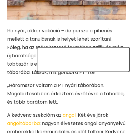
Ha nyár, akkor vakáció – de persze a pihenés
mellett a tanulásnak is helyet lehet szorítani.
Főleg, ha az szórakoztató formában zajlik, és még
új barátságok kialakítására is lehetőséget ad. Rózi
többször is ellátogatott már a
PEOPLE TEAM
nyári
táborába. Lássuk, mit gondol a PT-ről!
„Háromszor voltam a PT nyári táborában.
Magabiztosabban érkeztem évről évre a táborba,
és több barátom lett.
A kedvenc szekcióm az
angol.
Két éve járok
angoltáborba
; nagyon élvezetes angol anyanyelvű
emberekkel kommunikálni, és időt tölteni. Kedvenc