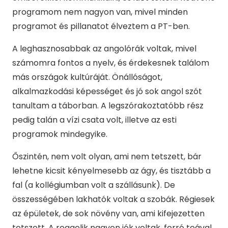
programom nem nagyon van, mivel minden
programot és pillanatot élveztem a PT-ben.
A leghasznosabbak az angolórák voltak, mivel
számomra fontos a nyelv, és érdekesnek találom
más országok kultúráját. Önállóságot,
alkalmazkodási képességet és jó sok angol szót
tanultam a táborban. A legszórakoztatóbb rész
pedig talán a vízi csata volt, illetve az esti
programok mindegyike.
Őszintén, nem volt olyan, ami nem tetszett, bár
lehetne kicsit kényelmesebb az ágy, és tisztább a
fal (a kollégiumban volt a szállásunk). De
összességében lakhatók voltak a szobák. Régiesek
az épületek, de sok növény van, ami kifejezetten
tetszett. A reggelik nagyon jók voltak, forró teával.