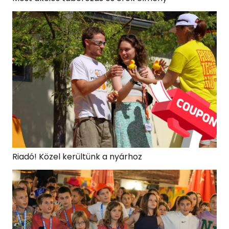
Riadó! Közel kerültünk a nyárhoz