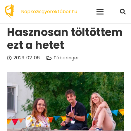
modal-check
Napközisgyerektábor.hu
Hasznosan töltöttem
ezt a hetet
2023. 02. 06.
Táboringer