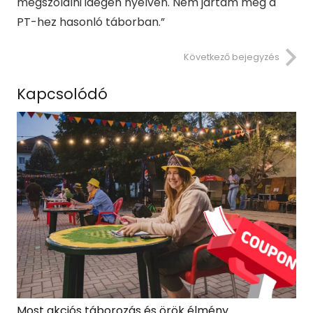
megszólalni idegen nyelven. Nem jártam még a
PT-hez hasonló táborban.”
Következő bejegyzés
Kapcsolódó
Most akciós táborozás és örök élmény