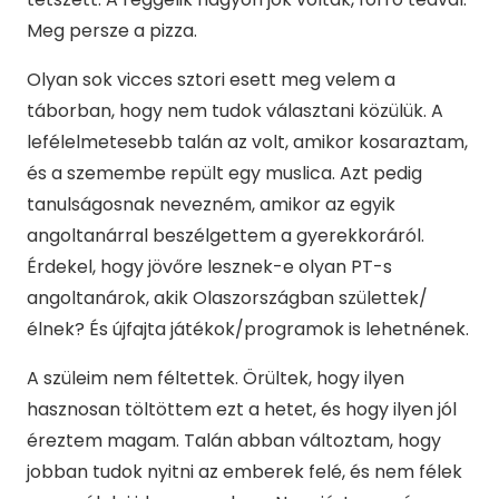
Meg persze a pizza.
Olyan sok vicces sztori esett meg velem a
táborban, hogy nem tudok választani közülük. A
lefélelmetesebb talán az volt, amikor kosaraztam,
és a szemembe repült egy muslica. Azt pedig
tanulságosnak nevezném, amikor az egyik
angoltanárral beszélgettem a gyerekkoráról.
Érdekel, hogy jövőre lesznek-e olyan PT-s
angoltanárok, akik Olaszországban születtek/
élnek? És újfajta játékok/programok is lehetnének.
A szüleim nem féltettek. Örültek, hogy ilyen
hasznosan töltöttem ezt a hetet, és hogy ilyen jól
éreztem magam. Talán abban változtam, hogy
jobban tudok nyitni az emberek felé, és nem félek