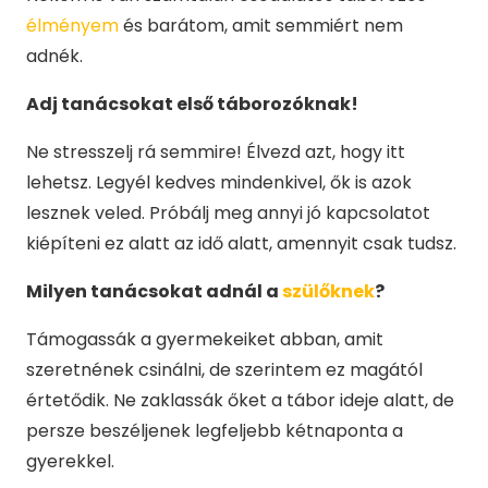
élményem
és barátom, amit semmiért nem
adnék.
Adj tanácsokat első táborozóknak!
Ne stresszelj rá semmire! Élvezd azt, hogy itt
lehetsz. Legyél kedves mindenkivel, ők is azok
lesznek veled. Próbálj meg annyi jó kapcsolatot
kiépíteni ez alatt az idő alatt, amennyit csak tudsz.
Milyen tanácsokat adnál a
szülőknek
?
Támogassák a gyermekeiket abban, amit
szeretnének csinálni, de szerintem ez magától
értetődik. Ne zaklassák őket a tábor ideje alatt, de
persze beszéljenek legfeljebb kétnaponta a
gyerekkel.