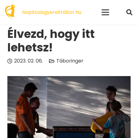
modal-check
Napközisgyerektábor.hu
Élvezd, hogy itt
lehetsz!
2023. 02. 06.
Táboringer