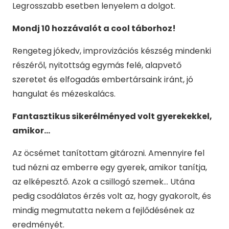
Legrosszabb esetben lenyelem a dolgot.
Mondj 10 hozzávalót a cool táborhoz!
Rengeteg jókedv, improvizációs készség mindenki
részéről, nyitottság egymás felé, alapvető
szeretet és elfogadás embertársaink iránt, jó
hangulat és mézeskalács.
Fantasztikus sikerélményed volt gyerekekkel,
amikor…
Az öcsémet tanítottam gitározni. Amennyire fel
tud nézni az emberre egy gyerek, amikor tanítja,
az elképesztő. Azok a csillogó szemek… Utána
pedig csodálatos érzés volt az, hogy gyakorolt, és
mindig megmutatta nekem a fejlődésének az
eredményét.