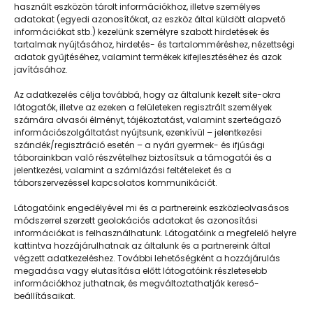
használt eszközön tárolt információkhoz, illetve személyes
adatokat (egyedi azonosítókat, az eszköz által küldött alapvető
információkat stb.) kezelünk személyre szabott hirdetések és
tartalmak nyújtásához, hirdetés- és tartalomméréshez, nézettségi
adatok gyűjtéséhez, valamint termékek kifejlesztéséhez és azok
javításához.
Táboriból többéves barátságok
Az adatkezelés célja továbbá, hogy az általunk kezelt site-okra
látogatók, illetve az ezeken a felületeken regisztrált személyek
számára olvasói élményt, tájékoztatást, valamint szerteágazó
információszolgáltatást nyújtsunk, ezenkívül – jelentkezési
szándék/regisztráció esetén – a nyári gyermek- és ifjúsági
táborainkban való részvételhez biztosítsuk a támogatói és a
jelentkezési, valamint a számlázási feltételeket és a
táborszervezéssel kapcsolatos kommunikációt.
Látogatóink engedélyével mi és a partnereink eszközleolvasásos
módszerrel szerzett geolokációs adatokat és azonosítási
információkat is felhasználhatunk. Látogatóink a megfelelő helyre
kattintva hozzájárulhatnak az általunk és a partnereink által
végzett adatkezeléshez. További lehetőségként a hozzájárulás
megadása vagy elutasítása előtt látogatóink részletesebb
Napközisgyerektábor.hu
információkhoz juthatnak, és megváltoztathatják kereső-
beállításaikat.