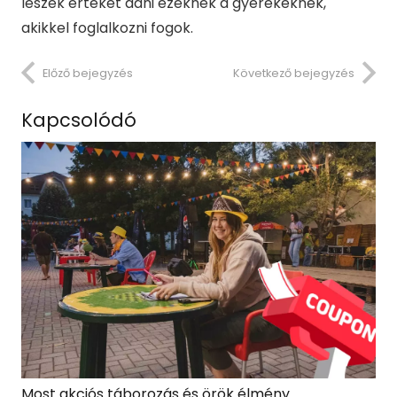
leszek értéket adni ezeknek a gyerekeknek,
akikkel foglalkozni fogok.
Előző bejegyzés
Következő bejegyzés
Kapcsolódó
Most akciós táborozás és örök élmény