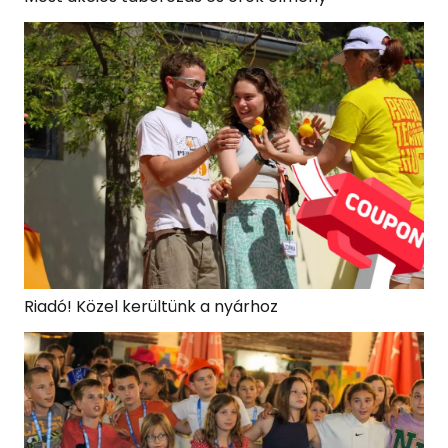
Riadó! Közel kerültünk a nyárhoz