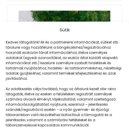
Sütik
Kedves látogatónk! Mi és a partnereink információkat, sütiket stb.
tárolunk vagy hozzáférünk a böngészéshez/regisztrációhoz
használt eszközön tárolt információkhoz, illetve személyes
adatokat (egyedi azonosítókat, az eszköz által küldött alapvető
információkat stb.) kezelünk személyre szabott hirdetések és
tartalmak nyújtásához, hirdetés- és tartalomméréshez, nézettségi
adatok gyűjtéséhez, valamint termékek kifejlesztéséhez és azok
2023. 02. 06.
javításához.
Hasznosan töltöttem ezt a hetet
Az adatkezelés célja továbbá, hogy az általunk kezelt site-okra
Ha nyár, akkor vakáció – de persze a
látogatók, illetve az ezeken a felületeken regisztrált személyek
számára olvasói élményt, tájékoztatást, valamint szerteágazó
pihenés mellett a tanulásnak is helyet
információszolgáltatást nyújtsunk, ezenkívül – jelentkezési
lehet…
szándék/regisztráció esetén – a nyári gyermek- és ifjúsági
táborainkban való részvételhez biztosítsuk a támogatói és a
jelentkezési, valamint a számlázási feltételeket és a
táborszervezéssel kapcsolatos kommunikációt.