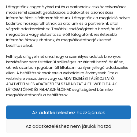
Látogatóink engedélyével mi és a partnereink eszközleolvasásos
módszerrel szerzett geolokációs adatokat és azonosítási
információkat is felhasználhatunk. Látogatóink a megfelelő helyre
kattintva hozzájárulhatnak az általunk és a partnereink által
végzett adatkezeléshez. További lehetőségként a hozzájárulás
megadása vagy elutasítása előtt látogatóink részletesebb
Napközisgyerektábor.hu
információkhoz juthatnak, és megváltoztathatják kereső-
beállításaikat.
Felhívjuk a figyelmet arra, hogy a személyes adatok bizonyos
kezeléséhez nem feltétlenül szükséges az érintett hozzájárulása,
akinek azonban jogában áll tiltakozni az ilyen jellegű adatkezelés
Navigáció
ellen. A beállítások csak erre a weboldalra érvényesek. Erre a
webhelyre visszatérve vagy az ADATKEZELÉSI TÁJÉKOZTATÓ,
Táboringer
ADATVÉDELMI ÉS ADATKEZELÉSI SZABÁLYZAT A PT-WEBOLDALAK
LÁTOGATÓINAK ÉS FELHASZNÁLÓINAK segítségével bármikor
Egyveleg
megváltoztathatók a beállítások.
Nyári ötlet
Az adatkezeléshez hozzájárulok
Kamera
GDPR | Adatvédelmi és adatkezelési szabályzat
Az adatkezeléshez nem járulok hozzá