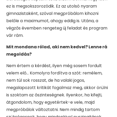
ez is megsokszorozódik. Ez az utolsó nyaram
gimnazistaként, szóval megpróbálom kihozni
belőle a maximumot, ahogy eddig is. Utána, a
végzős évemben rengeteg új feladat és program
vár rám.
Mit mondana rólad, aki nem kedvel? Lenne rá
megoldás?
Nem értem a kérdést, ilyen még sosem fordult
velem elő… Komolyra fordítva a szót: remélem,
nem túl sok rosszat, de ha valaki jogos,
megalapozott kritikát fogalmaz meg, akkor örülni
is szoktam az őszinteségnek. Ilyenkor, ha kifejti,
átgondolom, hogy egyetértek-e vele, majd
megpróbálok változtatni. Nem mindig tartom
szükségesnek, hogy mindenkivel puszipajtások