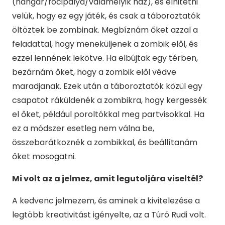
(hangár/focipálya/valamelyik ház), és elhitetni
velük, hogy ez egy játék, és csak a táboroztatók
öltöztek be zombinak. Megbíznám őket azzal a
feladattal, hogy meneküljenek a zombik elől, és
ezzel lennének lekötve. Ha elbújtak egy térben,
bezárnám őket, hogy a zombik elől védve
maradjanak. Ezek után a táboroztatók közül egy
csapatot ráküldenék a zombikra, hogy kergessék
el őket, például poroltókkal meg partvisokkal. Ha
ez a módszer esetleg nem válna be,
összebarátkoznék a zombikkal, és beállítanám
őket mosogatni.
Mi volt az a jelmez, amit legutoljára viseltél?
A kedvenc jelmezem, és aminek a kivitelezése a
legtöbb kreativitást igényelte, az a Túró Rudi volt.