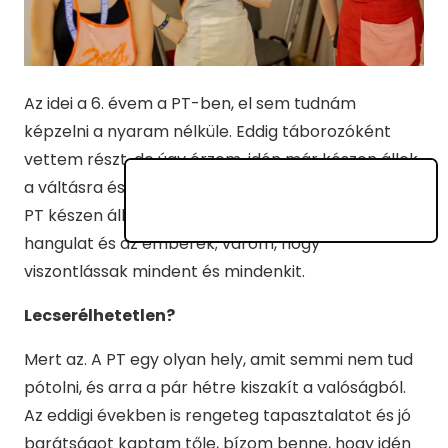
Az idei a 6. évem a PT-ben, el sem tudnám
képzelni a nyaram nélküle. Eddig táborozóként
vettem részt, de úgy érzem, idén már készen állok
a váltásra és az új kihívásokra (bár nem tudom, a
PT készen áll-e rám. Nagyon hiányzik a légkör, a
hangulat és az emberek; várom, hogy
viszontlássak mindent és mindenkit.
Lecserélhetetlen?
Mert az. A PT egy olyan hely, amit semmi nem tud
pótolni, és arra a pár hétre kiszakít a valóságból.
Az eddigi években is rengeteg tapasztalatot és jó
barátságot kaptam tőle, bízom benne, hogy idén