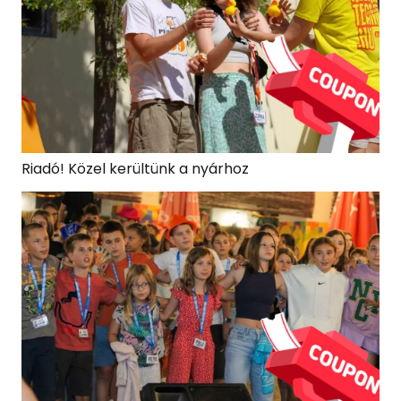
Riadó! Közel kerültünk a nyárhoz