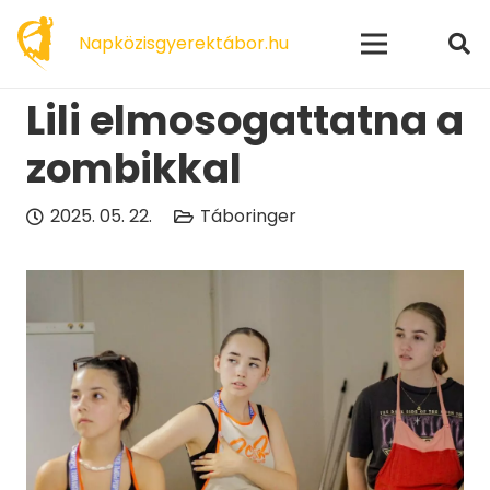
modal-check
Napközisgyerektábor.hu
Lili elmosogattatna a
zombikkal
2025. 05. 22.
Táboringer