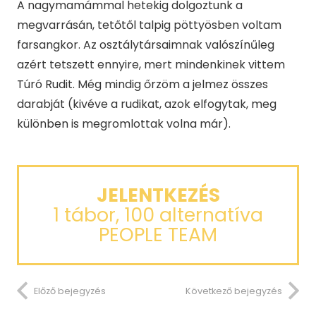
A nagymamámmal hetekig dolgoztunk a
megvarrásán, tetőtől talpig pöttyösben voltam
farsangkor. Az osztálytársaimnak valószínűleg
azért tetszett ennyire, mert mindenkinek vittem
Túró Rudit. Még mindig őrzöm a jelmez összes
darabját (kivéve a rudikat, azok elfogytak, meg
különben is megromlottak volna már).
JELENTKEZÉS
1 tábor, 100 alternatíva
PEOPLE TEAM
Előző bejegyzés
Következő bejegyzés