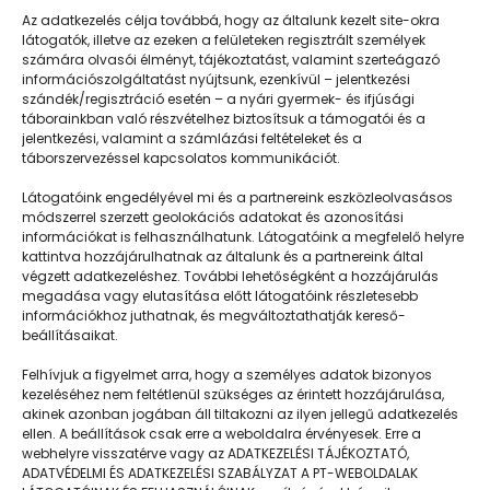
Az adatkezelés célja továbbá, hogy az általunk kezelt site-okra
látogatók, illetve az ezeken a felületeken regisztrált személyek
számára olvasói élményt, tájékoztatást, valamint szerteágazó
információszolgáltatást nyújtsunk, ezenkívül – jelentkezési
szándék/regisztráció esetén – a nyári gyermek- és ifjúsági
táborainkban való részvételhez biztosítsuk a támogatói és a
jelentkezési, valamint a számlázási feltételeket és a
táborszervezéssel kapcsolatos kommunikációt.
Látogatóink engedélyével mi és a partnereink eszközleolvasásos
módszerrel szerzett geolokációs adatokat és azonosítási
információkat is felhasználhatunk. Látogatóink a megfelelő helyre
kattintva hozzájárulhatnak az általunk és a partnereink által
végzett adatkezeléshez. További lehetőségként a hozzájárulás
megadása vagy elutasítása előtt látogatóink részletesebb
Napközisgyerektábor.hu
információkhoz juthatnak, és megváltoztathatják kereső-
beállításaikat.
Felhívjuk a figyelmet arra, hogy a személyes adatok bizonyos
kezeléséhez nem feltétlenül szükséges az érintett hozzájárulása,
akinek azonban jogában áll tiltakozni az ilyen jellegű adatkezelés
Navigáció
ellen. A beállítások csak erre a weboldalra érvényesek. Erre a
webhelyre visszatérve vagy az ADATKEZELÉSI TÁJÉKOZTATÓ,
Táboringer
ADATVÉDELMI ÉS ADATKEZELÉSI SZABÁLYZAT A PT-WEBOLDALAK