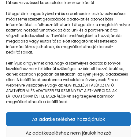
táborszervezéssel kapcsolatos kommunikációt.
Látogatóink engedélyével mi és a partnereink eszközleolvasásos
módszerrel szerzett geolokációs adatokat és azonosítási
információkat is felhasználhatunk. Látogatóink a megfelelő helyre
kattintva hozzájárulhatnak az általunk és a partnereink által
végzett adatkezeléshez. További lehetőségként a hozzájárulás
megadása vagy elutasítása előtt látogatóink részletesebb
Napközisgyerektábor.hu
információkhoz juthatnak, és megváltoztathatják kereső-
beállításaikat.
Felhívjuk a figyelmet arra, hogy a személyes adatok bizonyos
kezeléséhez nem feltétlenül szükséges az érintett hozzájárulása,
akinek azonban jogában áll tiltakozni az ilyen jellegű adatkezelés
Navigáció
ellen. A beállítások csak erre a weboldalra érvényesek. Erre a
webhelyre visszatérve vagy az ADATKEZELÉSI TÁJÉKOZTATÓ,
Táboringer
ADATVÉDELMI ÉS ADATKEZELÉSI SZABÁLYZAT A PT-WEBOLDALAK
LÁTOGATÓINAK ÉS FELHASZNÁLÓINAK segítségével bármikor
Egyveleg
megváltoztathatók a beállítások.
Nyári ötlet
Az adatkezeléshez hozzájárulok
Kamera
GDPR | Adatvédelmi és adatkezelési szabályzat
Az adatkezeléshez nem járulok hozzá