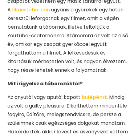
csapatot vezetnem egy másik tanárral együtt.
A
filmestáborban
ugyanis a gyerekek egy héten
keresztül leforgatnak egy filmet, amit a végén
bemutatunk a tábornak, illetve feltöltjük a
YouTube-csatornánkra. Számomra az volt az első
év, amikor egy csapat gyerkőccel együtt
forgathattam a filmet. A lelkesedésük és
kitartásuk mérhetetlen volt, és nagyon élveztem,
hogy része lehetek ennek a folyamatnak.
Mit irigyelsz a táborozóktól?
Az anyutól vagy aputól kapott
büfépénzt.
Mindig
az volt a guilty pleasure. Elkölthettem mindenféle
fagyira, üdítőre, melegszendvicsre, de persze a
szüleimnek csak egészséges dolgokat mondtam.
Ha kérdezték, akkor levest és ásványvizet vettem