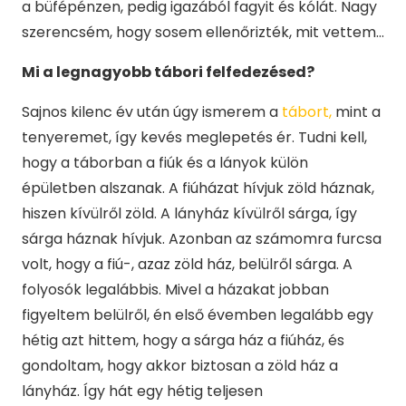
a büfépénzen, pedig igazából fagyit és kólát. Nagy
szerencsém, hogy sosem ellenőrizték, mit vettem…
Mi a legnagyobb tábori felfedezésed?
Sajnos kilenc év után úgy ismerem a
tábort,
mint a
tenyeremet, így kevés meglepetés ér. Tudni kell,
hogy a táborban a fiúk és a lányok külön
épületben alszanak. A fiúházat hívjuk zöld háznak,
hiszen kívülről zöld. A lányház kívülről sárga, így
sárga háznak hívjuk. Azonban az számomra furcsa
volt, hogy a fiú-, azaz zöld ház, belülről sárga. A
folyosók legalábbis. Mivel a házakat jobban
figyeltem belülről, én első évemben legalább egy
hétig azt hittem, hogy a sárga ház a fiúház, és
gondoltam, hogy akkor biztosan a zöld ház a
lányház. Így hát egy hétig teljesen