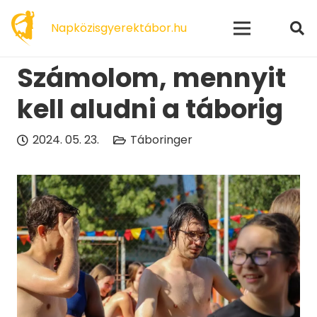
modal-check
Napközisgyerektábor.hu
Számolom, mennyit
kell aludni a táborig
2024. 05. 23.
Táboringer