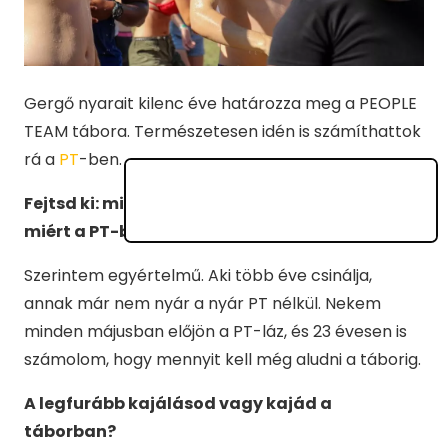
Gergő nyarait kilenc éve határozza meg a PEOPLE
TEAM tábora. Természetesen idén is számíthattok
rá a
PT
-ben.
Fejtsd ki: miért most, miért velük, miért ezt,
miért a PT-ben?
Szerintem egyértelmű. Aki több éve csinálja,
annak már nem nyár a nyár PT nélkül. Nekem
minden májusban előjön a PT-láz, és 23 évesen is
számolom, hogy mennyit kell még aludni a táborig.
A legfurább kajálásod vagy kajád a
táborban?