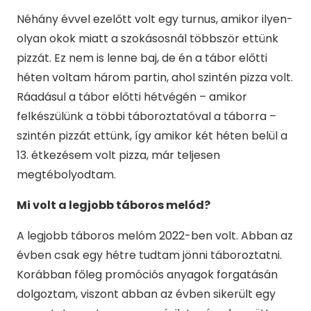
Néhány évvel ezelőtt volt egy turnus, amikor ilyen-
olyan okok miatt a szokásosnál többször ettünk
pizzát. Ez nem is lenne baj, de én a tábor előtti
héten voltam három partin, ahol szintén pizza volt.
Ráadásul a tábor előtti hétvégén – amikor
felkészülünk a többi táboroztatóval a táborra –
szintén pizzát ettünk, így amikor két héten belül a
13. étkezésem volt pizza, már teljesen
megtébolyodtam.
Mi volt a legjobb táboros melód?
A legjobb táboros melóm 2022-ben volt. Abban az
évben csak egy hétre tudtam jönni táboroztatni.
Korábban főleg promóciós anyagok forgatásán
dolgoztam, viszont abban az évben sikerült egy