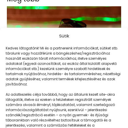
Sütik
Kedves látogatónk! Mi és a partnereink információkat, sütiket stb.
tárolunk vagy hozzáférünk a böngészéshez/regisztrációhoz
használt eszközön tárolt információkhoz, illetve személyes
adatokat (egyedi azonosítókat, az eszköz által küldött alapvető
információkat stb.) kezelünk személyre szabott hirdetések és
tartalmak nyújtásához, hirdetés- és tartalomméréshez, nézettségi
adatok gyűjtéséhez, valamint termékek kifejlesztéséhez és azok
javításához.
Most lennék először táboroztató
Az adatkezelés célja továbbá, hogy az általunk kezelt site-okra
látogatók, illetve az ezeken a felületeken regisztrált személyek
számára olvasói élményt, tájékoztatást, valamint szerteágazó
információszolgáltatást nyújtsunk, ezenkívül – jelentkezési
szándék/regisztráció esetén – a nyári gyermek- és ifjúsági
táborainkban való részvételhez biztosítsuk a támogatói és a
jelentkezési, valamint a számlázási feltételeket és a