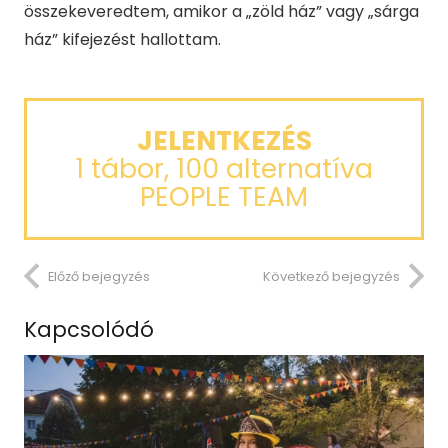
összekeveredtem, amikor a „zöld ház” vagy „sárga
ház” kifejezést hallottam.
JELENTKEZÉS
1 tábor, 100 alternatíva
PEOPLE TEAM
Előző bejegyzés
Következő bejegyzés
Kapcsolódó