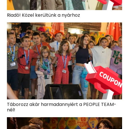
Riadó! Közel kerültünk a nyárhoz
Táborozz akár harmadannyiért a PEOPLE TEAM-
nél!