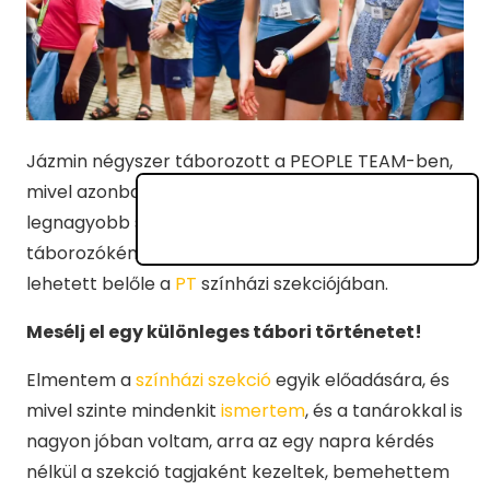
Jázmin négyszer táborozott a PEOPLE TEAM-ben,
mivel azonban tavaly elérte a 17 éves korhatárt,
legnagyobb sajnálatára nem térhet vissza
táborozóként. De sebaj, hiszen táboroztató
lehetett belőle a
PT
színházi szekciójában.
Mesélj el egy különleges tábori történetet!
Elmentem a
színházi szekció
egyik előadására, és
mivel szinte mindenkit
ismertem
, és a tanárokkal is
nagyon jóban voltam, arra az egy napra kérdés
nélkül a szekció tagjaként kezeltek, bemehettem