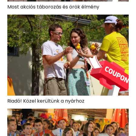
Most akciós táborozás és örök élmény
Riadó! Közel kerültünk a nyárhoz