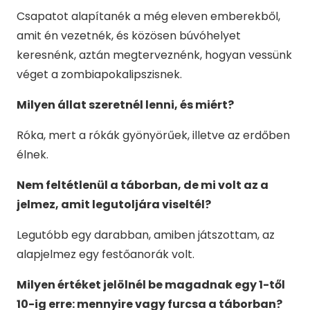
Csapatot alapítanék a még eleven emberekből,
amit én vezetnék, és közösen búvóhelyet
keresnénk, aztán megterveznénk, hogyan vessünk
véget a zombiapokalipszisnek.
Milyen állat szeretnél lenni, és miért?
Róka, mert a rókák gyönyörűek, illetve az erdőben
élnek.
Nem feltétlenül a táborban, de mi volt az a
jelmez, amit legutoljára viseltél?
Legutóbb egy darabban, amiben játszottam, az
alapjelmez egy festőanorák volt.
Milyen értéket jelölnél be magadnak egy 1-től
10-ig erre: mennyire vagy furcsa a táborban?