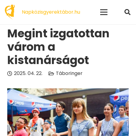
modal-check
Napközisgyerektábor.hu
Megint izgatottan
várom a
kistanárságot
2025. 04. 22.
Táboringer