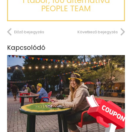
1 tábor, 100 alternatíva
PEOPLE TEAM
Előző bejegyzés
Következő bejegyzés
Kapcsolódó