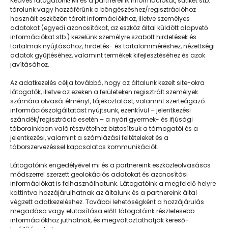
Kedves látogatónk! Mi és a partnereink információkat, sütiket stb.
tárolunk vagy hozzáférünk a böngészéshez/regisztrációhoz
használt eszközön tárolt információkhoz, illetve személyes
adatokat (egyedi azonosítókat, az eszköz által küldött alapvető
információkat stb.) kezelünk személyre szabott hirdetések és
tartalmak nyújtásához, hirdetés- és tartalomméréshez, nézettségi
adatok gyűjtéséhez, valamint termékek kifejlesztéséhez és azok
javításához.
Lelkes gyerekek a filmestáborban
Az adatkezelés célja továbbá, hogy az általunk kezelt site-okra
látogatók, illetve az ezeken a felületeken regisztrált személyek
számára olvasói élményt, tájékoztatást, valamint szerteágazó
információszolgáltatást nyújtsunk, ezenkívül – jelentkezési
szándék/regisztráció esetén – a nyári gyermek- és ifjúsági
táborainkban való részvételhez biztosítsuk a támogatói és a
jelentkezési, valamint a számlázási feltételeket és a
táborszervezéssel kapcsolatos kommunikációt.
Látogatóink engedélyével mi és a partnereink eszközleolvasásos
módszerrel szerzett geolokációs adatokat és azonosítási
információkat is felhasználhatunk. Látogatóink a megfelelő helyre
kattintva hozzájárulhatnak az általunk és a partnereink által
végzett adatkezeléshez. További lehetőségként a hozzájárulás
megadása vagy elutasítása előtt látogatóink részletesebb
Napközisgyerektábor.hu
információkhoz juthatnak, és megváltoztathatják kereső-