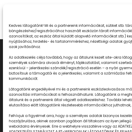
Kedves látogatónk! Mi és a partnereink információkat, sütiket stb. t
böngészéshez/regisztrációhoz használt eszközön tárolt információkh
azonosítókat, az eszköz által küldött alapvető információkat stb.) k
nyújtásához, hirdetés- és tartalomméréshez, nézettségi adatok gyűjt
azok javításához.
Az adatkezelés célja továbbá, hogy az általunk kezelt site-okra látogat
személyek számára olvasói élményt, tájékoztatást, valamint szerteá
ezenkívül – jelentkezési szándék/regisztráció esetén – a nyári gyerm
biztosítsuk a támogatói és a jelentkezési, valamint a számlázási fel
kommunikációt.
Látogatóink engedélyével mi és a partnereink eszközleolvasásos mód
Napközisgyerektábor.h
azonosítási információkat is felhasználhatunk. Látogatóink a megfel
általunk és a partnereink által végzett adatkezeléshez. További l
elutasítása előtt látogatóink részletesebb információkhoz juthatnak,
Felhívjuk a figyelmet arra, hogy a személyes adatok bizonyos kezelés
hozzájárulása, akinek azonban jogában áll tiltakozni az ilyen jellegű 
weboldalra érvényesek. Erre a webhelyre visszatérve vagy az ADATKE
ADATKEZELÉSI SZABÁLYZAT A PT-WEBOLDALAK LÁTOGATÓINAK ÉS FELHAS