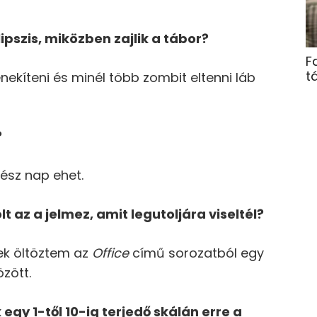
pszis, mik
ö
zben zajlik a tá
bor?
F
t
kíteni és minél több zombit eltenni láb
?
ész nap ehet.
lt az a jelmez, amit legutoljára viselt
é
l?
k öltöztem az
Office
című sorozatból egy
zött.
gy 1-től 10-ig terjedő skálán erre a