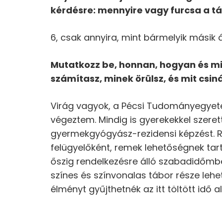
k
é
rd
é
sre: mennyire vagy furcsa a tá
6, csak annyira, mint bármelyik másik
Mutatkozz be, honnan, hogyan
é
s m
számítasz, minek
ö
rülsz,
é
s mit csiná
Virág vagyok, a Pécsi Tudományegyet
végeztem. Mindig is gyerekekkel szere
gyermekgyógyász-rezidensi képzést. 
felügyelőként, remek lehetőségnek ta
őszig rendelkezésre álló szabadidőmbe
színes és színvonalas tábor része lehe
élményt gyűjthetnék az itt töltött idő al