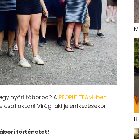
M
 egy nyári táborba? A
PEOPLE TEAM-ben
e csatlakozni Virág, aki jelentkezésekor
R
ábori t
ö
rt
é
netet!