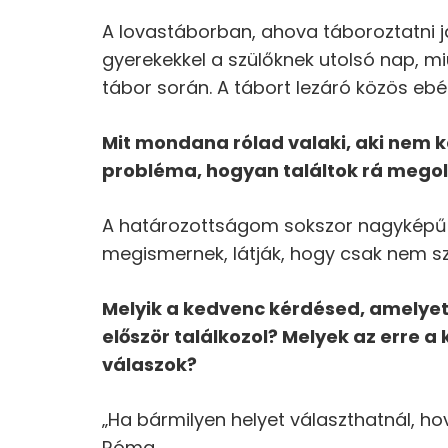
A lovastáborban, ahova táboroztatni j
gyerekekkel a szülőknek utolsó nap, m
tábor során. A tábort lezáró közös ebé
Mit mondana r
ó
lad valaki, aki nem
probl
é
ma, hogyan találtok rá mego
A határozottságom sokszor nagyképű
megismernek, látják, hogy csak nem sz
Melyik a kedvenc k
é
rd
é
sed, amelyet
elősz
ö
r tal
álkozol? Melyek az erre a 
válaszok?
„Ha bármilyen helyet választhatnál, ho
Róma.