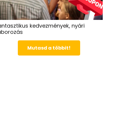
antasztikus kedvezmények, nyári
áborozás
Mutasd a többit!