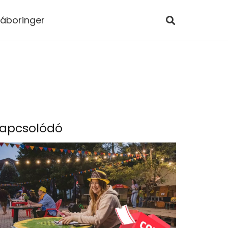
áboringer
apcsolódó