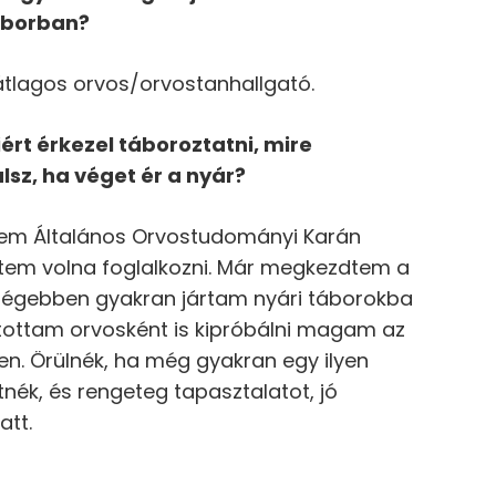
borban?
 átlagos orvos/orvostanhallgató.
i
é
rt
é
rkezel táboroztatni, mire
lsz, ha v
é
get
é
r a nyá
r?
em Általános Orvostudományi Karán
ttem volna foglalkozni. Már megkezdtem a
Régebben gyakran jártam nyári táborokba
rtottam orvosként is kipróbálni magam az
n. Örülnék, ha még gyakran egy ilyen
tnék, és rengeteg tapasztalatot, jó
att.