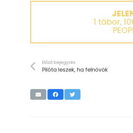
JELE
1 tábor, 1
PEOP
Előző bejegyzés
Pilóta leszek, ha felnövök