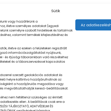
Sütik
árolunk vagy hozzáférünk a
Az adatkezelésh
oz, illetve személyes adatokat (egyedi
ezelünk személyre szabott hirdetések és tartalmak
éséhez, valamint termékek kifejlesztéséhez és
ók, illetve az ezeken a felületeken regisztrált
gazó információszolgáltatást nyújtsunk,
Navigáció
ek- és ifjúsági táborainkban való részvételhez
tételeket és a táborszervezéssel kapcsolatos
Táboringer
szerrel szerzett geolokációs adatokat és
u
Egyveleg
elő helyre kattintva hozzájárulhatnak az
ehetőségként a hozzájárulás megadása vagy
Nyári ötlet
 és megváltoztathatják kereső-beállításaikat.
éhez nem feltétlenül szükséges az érintett
Kamera
adatkezelés ellen. A beállítások csak erre a
ZELÉSI TÁJÉKOZTATÓ, ADATVÉDELMI ÉS
GDPR | Adatvédelmi és
ZNÁLÓINAK segítségével bármikor