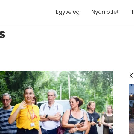
modal-check
Egyveleg
Nyári ötlet
T
s
K