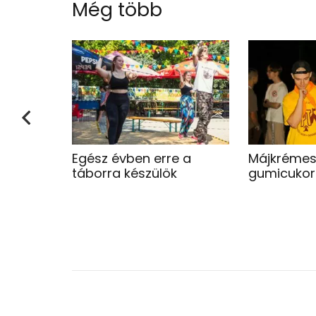
Még több
Egész évben erre a
Májkrémes
táborra készülök
gumicukorr