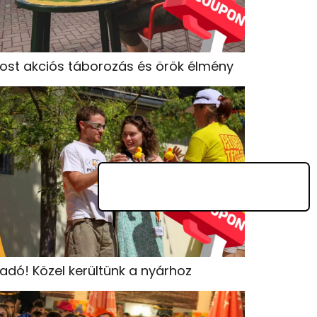
ost akciós táborozás és örök élmény
iadó! Közel kerültünk a nyárhoz