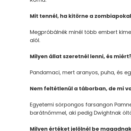
Mit tenn
é
l, ha kit
ö
rne a zombiapokali
Megpróbálnék minél több embert kimene
alól.
Milyen állat szeretn
é
l lenni,
é
s mi
é
rt
Pandamaci, mert aranyos, puha, és eg
Nem felt
é
tlenül a táborban, de mi vo
Egyetemi sörpongos farsangon Pamne
barátnőmmel, aki pedig Dwightnak öltö
Milyen
é
rt
é
ket jel
ö
ln
é
l be magadnak e