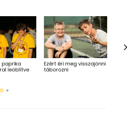
 paprika
Ezért éri meg visszajönni
„Kés
al leöblítve
táborozni
sírá