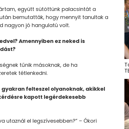
ártam, együtt sütöttünk palacsintát a
iután bemutatták, hogy mennyit tanultak a
d nagyon jó hangulatú volt.
 kedvel? Amennyiben ez neked is
ldá
st?
T
ségnek tűnik másoknak, de ha
T
eretek tétlenkedni.
 gyakran felteszel olyanoknak, akikkel
k
é
rd
é
sre kapott leg
é
rdekesebb
va utaznál el legszívesebben?” – Ókori