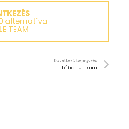
NTKEZÉS
00 alternatíva
LE TEAM
Következő bejegyzés
Tábor = öröm