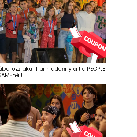
áborozz akár harmadannyiért a PEOPLE
EAM-nél!