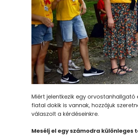
Miért jelentkezik egy orvostanhallgató
fiatal dokik is vannak, hozzájuk szeretn
válaszolt a kérdéseinkre.
Mes
é
lj el egy számodra kül
ö
nleges t