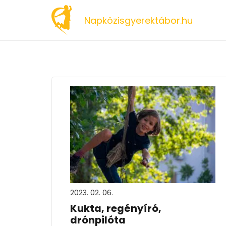
Napközisgyerektábor.hu
2023. 02. 06.
Kukta, regényíró,
drónpilóta