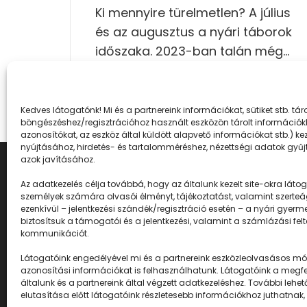
Ki mennyire türelmetlen? A július
és az augusztus a nyári táborok
időszaka. 2023-ban talán még…
Kedves látogatónk! Mi és a partnereink információkat, sütiket stb. t
böngészéshez/regisztrációhoz használt eszközön tárolt információkh
azonosítókat, az eszköz által küldött alapvető információkat stb.) k
nyújtásához, hirdetés- és tartalomméréshez, nézettségi adatok gyűjt
azok javításához.
Az adatkezelés célja továbbá, hogy az általunk kezelt site-okra látogat
személyek számára olvasói élményt, tájékoztatást, valamint szerteá
ezenkívül – jelentkezési szándék/regisztráció esetén – a nyári gyerm
biztosítsuk a támogatói és a jelentkezési, valamint a számlázási fel
kommunikációt.
Látogatóink engedélyével mi és a partnereink eszközleolvasásos mód
Napközisgyerektábor.h
azonosítási információkat is felhasználhatunk. Látogatóink a megfel
általunk és a partnereink által végzett adatkezeléshez. További l
elutasítása előtt látogatóink részletesebb információkhoz juthatnak,