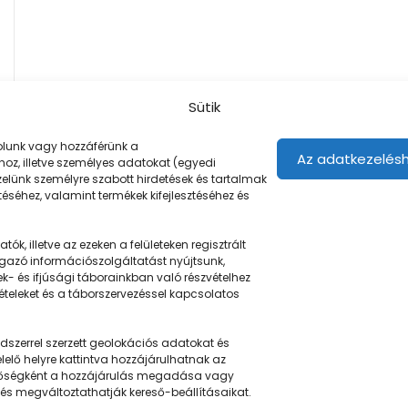
Sütik
árolunk vagy hozzáférünk a
Az adatkezelésh
oz, illetve személyes adatokat (egyedi
ezelünk személyre szabott hirdetések és tartalmak
éséhez, valamint termékek kifejlesztéséhez és
ók, illetve az ezeken a felületeken regisztrált
gazó információszolgáltatást nyújtsunk,
Navigáció
ek- és ifjúsági táborainkban való részvételhez
tételeket és a táborszervezéssel kapcsolatos
Táboringer
szerrel szerzett geolokációs adatokat és
u
Egyveleg
elő helyre kattintva hozzájárulhatnak az
ehetőségként a hozzájárulás megadása vagy
Nyári ötlet
 és megváltoztathatják kereső-beállításaikat.