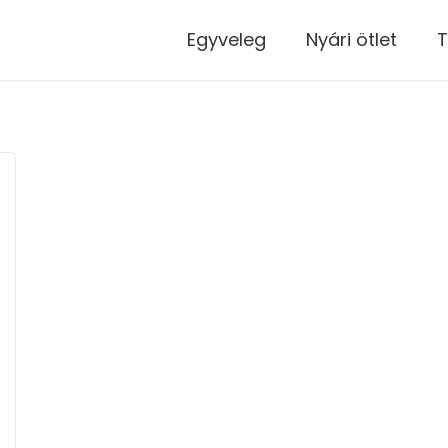
modal-check
Egyveleg
Nyári ötlet
T