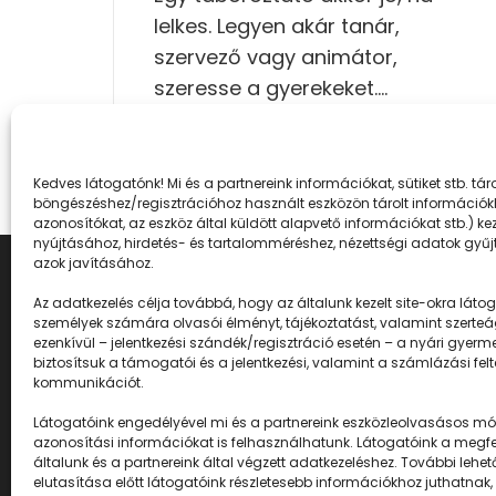
lelkes. Legyen akár tanár,
szervező vagy animátor,
szeresse a gyerekeket.…
Kedves látogatónk! Mi és a partnereink információkat, sütiket stb. t
böngészéshez/regisztrációhoz használt eszközön tárolt információkh
azonosítókat, az eszköz által küldött alapvető információkat stb.) k
nyújtásához, hirdetés- és tartalomméréshez, nézettségi adatok gyűjt
azok javításához.
Az adatkezelés célja továbbá, hogy az általunk kezelt site-okra látogat
személyek számára olvasói élményt, tájékoztatást, valamint szerteá
ezenkívül – jelentkezési szándék/regisztráció esetén – a nyári gyerm
biztosítsuk a támogatói és a jelentkezési, valamint a számlázási fel
kommunikációt.
Látogatóink engedélyével mi és a partnereink eszközleolvasásos mód
Napközisgyerektábor.h
azonosítási információkat is felhasználhatunk. Látogatóink a megfel
általunk és a partnereink által végzett adatkezeléshez. További l
elutasítása előtt látogatóink részletesebb információkhoz juthatnak,