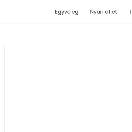
modal-check
Egyveleg
Nyári ötlet
T