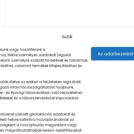
Sütik
árolunk vagy hozzáférünk a
Az adatkezelésh
oz, illetve személyes adatokat (egyedi
ezelünk személyre szabott hirdetések és tartalmak
éséhez, valamint termékek kifejlesztéséhez és
ók, illetve az ezeken a felületeken regisztrált
gazó információszolgáltatást nyújtsunk,
Navigáció
ek- és ifjúsági táborainkban való részvételhez
tételeket és a táborszervezéssel kapcsolatos
Táboringer
szerrel szerzett geolokációs adatokat és
u
Egyveleg
elő helyre kattintva hozzájárulhatnak az
ehetőségként a hozzájárulás megadása vagy
Nyári ötlet
 és megváltoztathatják kereső-beállításaikat.