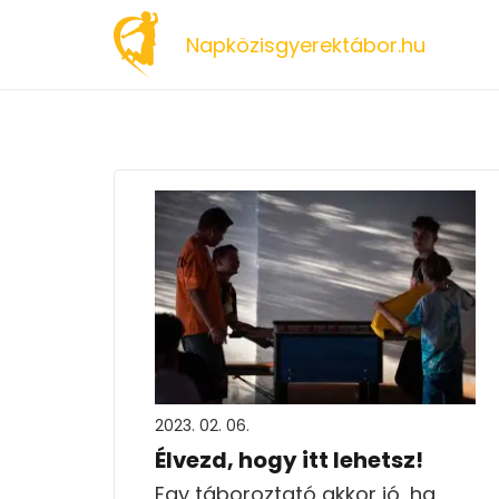
Napközisgyerektábor.hu
2023. 02. 06.
Élvezd, hogy itt lehetsz!
Egy táboroztató akkor jó, ha