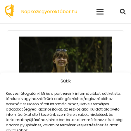
modal-check
Napközisgyerektábor.hu
Sütik
Kedves látogatónk! Mi és a partnereink információkat, sütiket stb.
tárolunk vagy hozzáférünk a böngészéshez/regisztrációhoz
2023. 02. 06.
használt eszközön tárolt információkhoz, illetve személyes
adatokat (egyedi azonosítókat, az eszköz által küldött alapvető
Nevessünk és alkossunk együtt!
információkat stb.) kezelünk személyre szabott hirdetések és
tartalmak nyújtásához, hirdetés- és tartalomméréshez, nézettségi
Egy tábor tucatnyi szekcióval,
adatok gyűjtéséhez, valamint termékek kifejlesztéséhez és azok
egyformán szórakozni, fejlődni és
javításához.