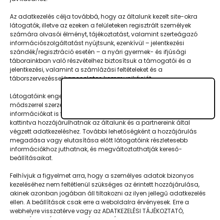
barátkozni vágyó gyerekekkel. A PEOPLE
Az adatkezelés célja továbbá, hogy az általunk kezelt site-okra
TEAM kecskeméti…
látogatók, illetve az ezeken a felületeken regisztrált személyek
számára olvasói élményt, tájékoztatást, valamint szerteágazó
információszolgáltatást nyújtsunk, ezenkívül – jelentkezési
szándék/regisztráció esetén – a nyári gyermek- és ifjúsági
táborainkban való részvételhez biztosítsuk a támogatói és a
jelentkezési, valamint a számlázási feltételeket és a
táborszervezéssel kapcsolatos kommunikációt.
Látogatóink engedélyével mi és a partnereink eszközleolvasásos
módszerrel szerzett geolokációs adatokat és azonosítási
információkat is felhasználhatunk. Látogatóink a megfelelő helyre
Napközisgyerektábor.hu
kattintva hozzájárulhatnak az általunk és a partnereink által
végzett adatkezeléshez. További lehetőségként a hozzájárulás
megadása vagy elutasítása előtt látogatóink részletesebb
információkhoz juthatnak, és megváltoztathatják kereső-
beállításaikat.
Navigáció
Felhívjuk a figyelmet arra, hogy a személyes adatok bizonyos
kezeléséhez nem feltétlenül szükséges az érintett hozzájárulása,
Táboringer
akinek azonban jogában áll tiltakozni az ilyen jellegű adatkezelés
ellen. A beállítások csak erre a weboldalra érvényesek. Erre a
Egyveleg
webhelyre visszatérve vagy az ADATKEZELÉSI TÁJÉKOZTATÓ,
ADATVÉDELMI ÉS ADATKEZELÉSI SZABÁLYZAT A PT-WEBOLDALAK