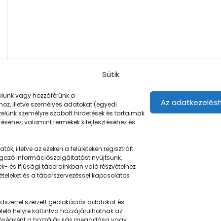
Sütik
árolunk vagy hozzáférünk a
Az adatkezelésh
oz, illetve személyes adatokat (egyedi
ezelünk személyre szabott hirdetések és tartalmak
éséhez, valamint termékek kifejlesztéséhez és
ók, illetve az ezeken a felületeken regisztrált
gazó információszolgáltatást nyújtsunk,
Navigáció
ek- és ifjúsági táborainkban való részvételhez
tételeket és a táborszervezéssel kapcsolatos
Táboringer
szerrel szerzett geolokációs adatokat és
u
Egyveleg
elő helyre kattintva hozzájárulhatnak az
ehetőségként a hozzájárulás megadása vagy