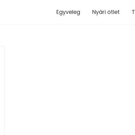
modal-check
Egyveleg
Nyári ötlet
T