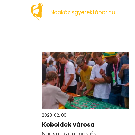
Napközisgyerektábor.hu
2023. 02. 06.
Koboldok városa
Nagyon izgalmas és