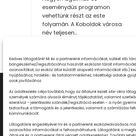
eseménydús programon
vehettünk részt az este
folyamán. A Koboldok városa
név teljesen…
Kedves látogatónk! Mi és a partnereink információkat, sütiket stb. t
böngészéshez/regisztrációhoz használt eszközön tárolt információkh
azonosítókat, az eszköz által küldött alapvető információkat stb.) k
nyújtásához, hirdetés- és tartalomméréshez, nézettségi adatok gyűjt
azok javításához.
Az adatkezelés célja továbbá, hogy az általunk kezelt site-okra látogat
személyek számára olvasói élményt, tájékoztatást, valamint szerteá
ezenkívül – jelentkezési szándék/regisztráció esetén – a nyári gyerm
biztosítsuk a támogatói és a jelentkezési, valamint a számlázási fel
kommunikációt.
Látogatóink engedélyével mi és a partnereink eszközleolvasásos mód
Napközisgyerektábor.h
azonosítási információkat is felhasználhatunk. Látogatóink a megfel
általunk és a partnereink által végzett adatkezeléshez. További l