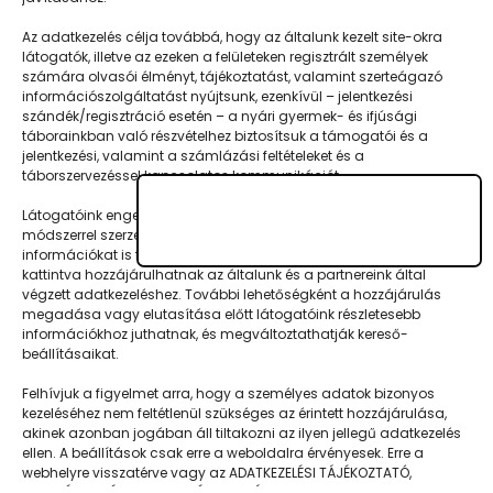
folyamán. A Koboldok városa név
Az adatkezelés célja továbbá, hogy az általunk kezelt site-okra
teljesen…
látogatók, illetve az ezeken a felületeken regisztrált személyek
számára olvasói élményt, tájékoztatást, valamint szerteágazó
információszolgáltatást nyújtsunk, ezenkívül – jelentkezési
szándék/regisztráció esetén – a nyári gyermek- és ifjúsági
táborainkban való részvételhez biztosítsuk a támogatói és a
jelentkezési, valamint a számlázási feltételeket és a
táborszervezéssel kapcsolatos kommunikációt.
Látogatóink engedélyével mi és a partnereink eszközleolvasásos
módszerrel szerzett geolokációs adatokat és azonosítási
információkat is felhasználhatunk. Látogatóink a megfelelő helyre
Napközisgyerektábor.hu
kattintva hozzájárulhatnak az általunk és a partnereink által
végzett adatkezeléshez. További lehetőségként a hozzájárulás
megadása vagy elutasítása előtt látogatóink részletesebb
információkhoz juthatnak, és megváltoztathatják kereső-
beállításaikat.
Navigáció
Felhívjuk a figyelmet arra, hogy a személyes adatok bizonyos
kezeléséhez nem feltétlenül szükséges az érintett hozzájárulása,
Táboringer
akinek azonban jogában áll tiltakozni az ilyen jellegű adatkezelés
ellen. A beállítások csak erre a weboldalra érvényesek. Erre a
Egyveleg
webhelyre visszatérve vagy az ADATKEZELÉSI TÁJÉKOZTATÓ,
ADATVÉDELMI ÉS ADATKEZELÉSI SZABÁLYZAT A PT-WEBOLDALAK