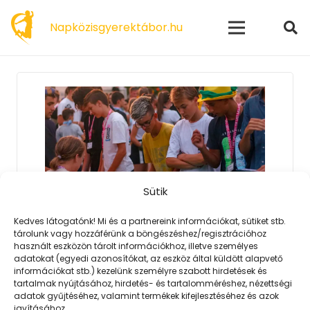
modal-check
Napközisgyerektábor.hu
Sütik
Kedves látogatónk! Mi és a partnereink információkat, sütiket stb.
tárolunk vagy hozzáférünk a böngészéshez/regisztrációhoz
2023. 02. 06.
használt eszközön tárolt információkhoz, illetve személyes
adatokat (egyedi azonosítókat, az eszköz által küldött alapvető
Koboldok városa
információkat stb.) kezelünk személyre szabott hirdetések és
tartalmak nyújtásához, hirdetés- és tartalomméréshez, nézettségi
Nagyon izgalmas és eseménydús
adatok gyűjtéséhez, valamint termékek kifejlesztéséhez és azok
programon vehettünk részt az este
javításához.